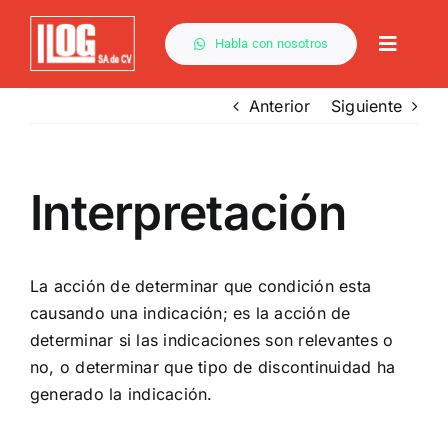
Saltar
al
Habla con nosotros
Toggle
contenido
Naviga
Anterior
Siguiente
Por Método
Interpretación
Capacitación
Descargas
La acción de determinar que condición esta
causando una
indicación
; es la acción de
determinar si las indicaciones son relevantes o
Servicios
no, o determinar que tipo de
discontinuidad
ha
generado la
indicación
.
Contacto