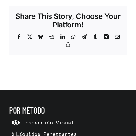
Share This Story, Choose Your
Platform!
Facebook
X
Bluesky
Reddit
LinkedIn
WhatsApp
Telegram
Tumblr
Xing
Correo
electrón
Copy
Link
POR MÉTODO
Inspección Visual
Líquidos Penetrantes