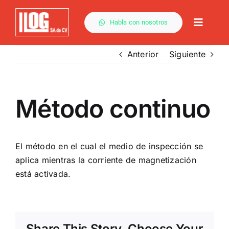
Saltar
al
Habla con nosotros
Toggle
contenido
Naviga
Anterior
Siguiente
Por Método
Método continuo
Capacitación
Descargas
El método en el cual el medio de inspección se
aplica mientras la corriente de magnetización
está activada.
Servicios
Share This Story, Choose Your
Contacto