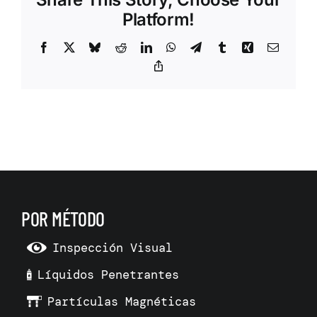
Platform!
Facebook
X
Bluesky
Reddit
LinkedIn
WhatsApp
Telegram
Tumblr
Xing
Correo
electrón
Copy
Link
POR MÉTODO
Inspección Visual
Líquidos Penetrantes
Partículas Magnéticas