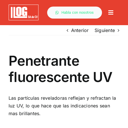
Saltar
al
Habla con nosotros
Toggle
contenido
Naviga
Anterior
Siguiente
Por Método
Penetrante
Capacitación
fluorescente UV
Descargas
Las partículas reveladoras reflejan y refractan la
Servicios
luz UV, lo que hace que las indicaciones sean
mas brillantes.
Contacto