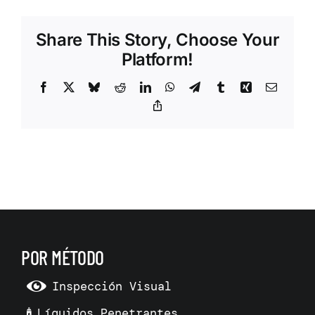
Share This Story, Choose Your
Platform!
Facebook
X
Bluesky
Reddit
LinkedIn
WhatsApp
Telegram
Tumblr
Xing
Correo
electrón
Copy
Link
POR MÉTODO
Inspección Visual
Líquidos Penetrantes