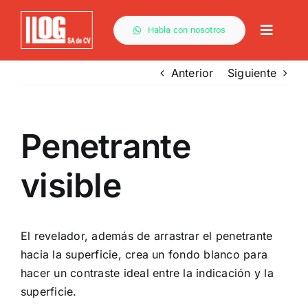
Saltar
al
Habla con nosotros
Toggle
contenido
Naviga
Anterior
Siguiente
Por Método
Penetrante
Capacitación
visible
Descargas
El
revelador
, además de arrastrar el penetrante
Servicios
hacia la superficie, crea un fondo blanco para
hacer un
contraste
ideal entre la
indicación
y la
superficie.
Contacto