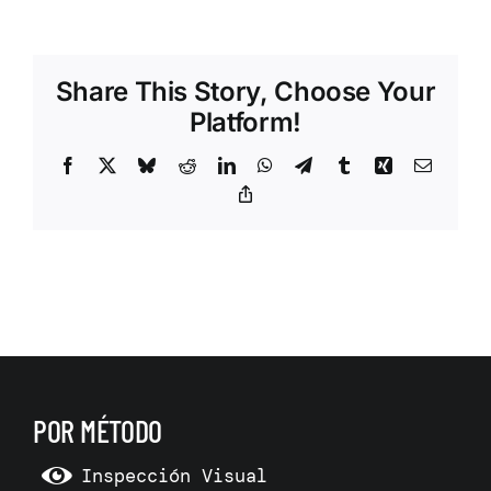
Share This Story, Choose Your
Platform!
Facebook
X
Bluesky
Reddit
LinkedIn
WhatsApp
Telegram
Tumblr
Xing
Correo
electrón
Copy
Link
POR MÉTODO
Inspección Visual