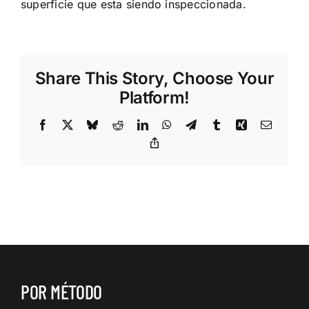
superficie que esta siendo inspeccionada.
Share This Story, Choose Your
Platform!
Facebook
X
Bluesky
Reddit
LinkedIn
WhatsApp
Telegram
Tumblr
Xing
Correo
electrón
Copy
Link
POR MÉTODO