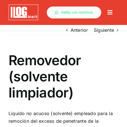
Saltar
al
Habla con nosotros
Toggle
contenido
Naviga
Anterior
Siguiente
Por Método
Removedor
Capacitación
(solvente
Descargas
limpiador)
Servicios
Liquido no acuoso (solvente) empleado para la
remoción del exceso de penetrante de la
Contacto