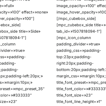
e=»full»
image_opacity=»100″ effe
city=»100″ effect=»none»
image_hover_opacity=»100
er_opacity=»100″]
[/mpc_cubebox_side]
ebox_side]
[mpc_cubebox_side title=
box_side title=»Side»
tab_id=»1507818094-1″]
507818094-1″]
[mpc_icon_column
n_column
padding_divider=»true»
ivider=»true»
padding_css=»padding-
css=»padding-
top:23px;padding-
padding-
right:20px;padding-
x;padding-
bottom:20px;padding-left
px;padding-left:20px;»
margin_css=»margin:10px;
s=»margin:10px;»
title_font_preset=»mpc_pr
t_preset=»mpc_preset_35″
title_font_color=»#333333
t_color=»#333333″
title_font_size=»23″
_size=»23″
title_font_line_height=»1″