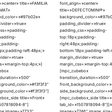
=»center» title=»FAMILIA
font_align=»center»
MAT»
title=»DEFECTOMINI®»
nd_color=»#97b02e»
background_color=»#97b
ivider=»true»
padding_divider=»true»
css=»padding-
padding_css=»padding-
padding-
top:18px;padding-
x;padding-
right:48px;padding-
px;padding-left:48px;»
bottom:18px;padding-left:
vider=»true»
margin_divider=»true»
s=»margin-top:4px;»]
margin_css=»margin-top:4
ebox
[mpc_cubebox
n_duration=»500″
transition_duration=»500″
kground_color=»#f3f3f3″
front_background_color=»
ground_color=»#f3f3f3″]
side_background_color=»#
box_side title=»Front»
[mpc_cubebox_side title=»
507818094-8″]
tab_id=»1507818094-8″][
ge image=»7733″
image=»7746″ image_size=