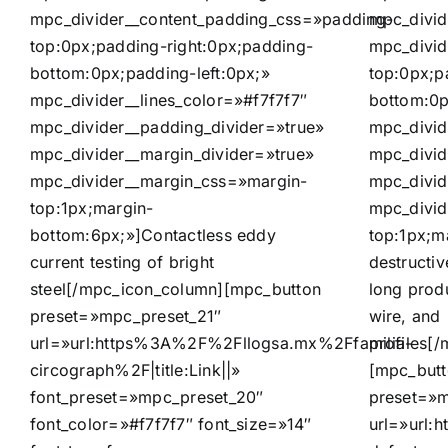
mpc_divider__content_padding_css=»padding-
mpc_divid
top:0px;padding-right:0px;padding-
mpc_divid
bottom:0px;padding-left:0px;»
top:0px;p
mpc_divider__lines_color=»#f7f7f7″
bottom:0p
mpc_divider__padding_divider=»true»
mpc_divid
mpc_divider__margin_divider=»true»
mpc_divid
mpc_divider__margin_css=»margin-
mpc_divid
top:1px;margin-
mpc_divid
bottom:6px;»]Contactless eddy
top:1px;m
current testing of bright
destructiv
steel[/mpc_icon_column][mpc_button
long produ
preset=»mpc_preset_21″
wire, and
url=»url:https%3A%2F%2Fllogsa.mx%2Ffamilia-
profiles[
circograph%2F|title:Link||»
[mpc_but
font_preset=»mpc_preset_20″
preset=»m
font_color=»#f7f7f7″ font_size=»14″
url=»url