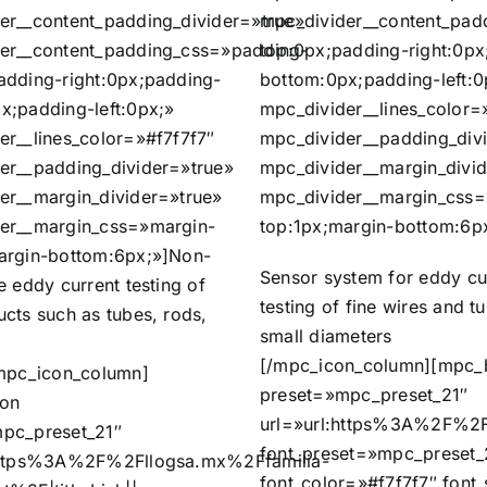
er__content_padding_divider=»true»
mpc_divider__content_pad
er__content_padding_css=»padding-
top:0px;padding-right:0px
adding-right:0px;padding-
bottom:0px;padding-left:0
x;padding-left:0px;»
mpc_divider__lines_color=
er__lines_color=»#f7f7f7″
mpc_divider__padding_div
er__padding_divider=»true»
mpc_divider__margin_divid
er__margin_divider=»true»
mpc_divider__margin_css=
er__margin_css=»margin-
top:1px;margin-bottom:6p
argin-bottom:6px;»]Non-
Sensor system for eddy cu
e eddy current testing of
testing of fine wires and t
cts such as tubes, rods,
small diameters
[/mpc_icon_column][mpc_
/mpc_icon_column]
preset=»mpc_preset_21″
ton
url=»url:https%3A%2F%2Fl
pc_preset_21″
font_preset=»mpc_preset_
:https%3A%2F%2Fllogsa.mx%2Ffamilia-
font_color=»#f7f7f7″ font