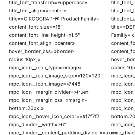
title_font_transform=»uppercase»
title_font
title_font_align=»center»
title_fon
title=»CIRCOGRAPH® Product Family»
title_font
content_font_size=»18″
title=»D
content_font_line_height=»1.5″
Familiy» 
content_font_align=»center»
content_fo
hover_border_css=»border-
content_f
radius:10px;»
hover_bor
mpc_icon__icon_type=»image»
radius:10
mpc_icon__icon_image_size=»120×120″
mpc_icon
mpc_icon__icon_image=»7448″
mpc_icon
mpc_icon__margin_divider=»true»
mpc_icon
mpc_icon__margin_css=»margin-
mpc_icon_
bottom:20px;»
mpc_icon
mpc_icon__hover_icon_color=»#f7f7f7″
bottom:2
mpc_divider__width=»6″
mpc_icon_
mpc_divider__content_padding_divider=»true»
mpc_divid