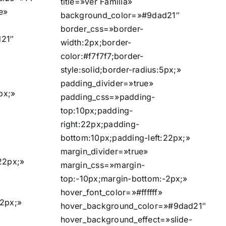
title=»Ver Familia»
e»
background_color=»#9dad21″
border_css=»border-
21″
width:2px;border-
color:#f7f7f7;border-
style:solid;border-radius:5px;»
padding_divider=»true»
px;»
padding_css=»padding-
top:10px;padding-
right:22px;padding-
bottom:10px;padding-left:22px;»
margin_divider=»true»
22px;»
margin_css=»margin-
top:-10px;margin-bottom:-2px;»
hover_font_color=»#ffffff»
-2px;»
hover_background_color=»#9dad21″
hover_background_effect=»slide-