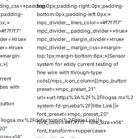
ding_css=»padding-
top:0px;padding-right:0px;padding-
;padding-
bottom:0px;padding-left:0px;»
px;»
mpc_divider__lines_color=»#f7f7f7″
»#f7f7f7″
mpc_divider__padding_divider=»true»
ider=»true»
mpc_divider__margin_divider=»true»
er=»true»
mpc_divider__margin_css=»margin-
»margin-
top:1px;margin-bottom:6px;»]Sensor
x;»]
system for eddy current testing of
fine wire with through-type
rrent
coils[/mpc_icon_column][mpc_button
ubes with
preset=»mpc_preset_21″
url=»url:https%3A%2F%2Fllogsa.mx%2Fs
button
system-fd-prueba%2F|title:Link||»
font_preset=»mpc_preset_20″
logsa.mx%2Fdefectomini%2F|title:Link||»
font_color=»#f7f7f7″ font_size=»14″
20″
font_transform=»uppercase»
_size=»14″