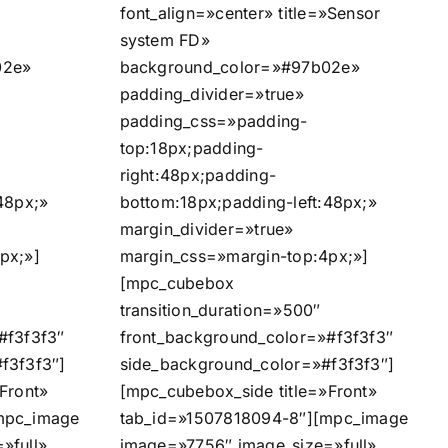
font_align=»center» title=»Sensor
system FD»
02e»
background_color=»#97b02e»
padding_divider=»true»
padding_css=»padding-
top:18px;padding-
right:48px;padding-
48px;»
bottom:18px;padding-left:48px;»
margin_divider=»true»
px;»]
margin_css=»margin-top:4px;»]
[mpc_cubebox
transition_duration=»500″
#f3f3f3″
front_background_color=»#f3f3f3″
f3f3f3″]
side_background_color=»#f3f3f3″]
Front»
[mpc_cubebox_side title=»Front»
mpc_image
tab_id=»1507818094-8″][mpc_image
»full»
image=»7756″ image_size=»full»