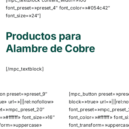
[mpc_textblock content_width=»100″
font_preset=»preset_4″ font_color=»#054c42″
font_size=»24″]
Productos para
Alambre de Cobre
[/mpc_textblock]
on preset=»preset_9″
[mpc_button preset=»pres
e» url=»|||rel:nofollow»
block=»true» url=»|||rel:n
et=»mpc_preset_20″
font_preset=»mpc_preset_
=»#ffffff» font_size=»16″
font_color=»#ffffff» font_s
sform=»uppercase»
font_transform=»uppercas