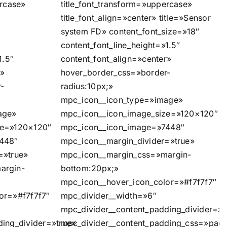
ercase»
title_font_transform=»uppercase»
title_font_align=»center» title=»Sensor
system FD» content_font_size=»18″
content_font_line_height=»1.5″
1.5″
content_font_align=»center»
r»
hover_border_css=»border-
-
radius:10px;»
mpc_icon__icon_type=»image»
age»
mpc_icon__icon_image_size=»120×120″
ze=»120×120″
mpc_icon__icon_image=»7448″
448″
mpc_icon__margin_divider=»true»
=»true»
mpc_icon__margin_css=»margin-
argin-
bottom:20px;»
mpc_icon__hover_icon_color=»#f7f7f7″
or=»#f7f7f7″
mpc_divider__width=»6″
mpc_divider__content_padding_divider=»t
ing_divider=»true»
mpc_divider__content_padding_css=»pad