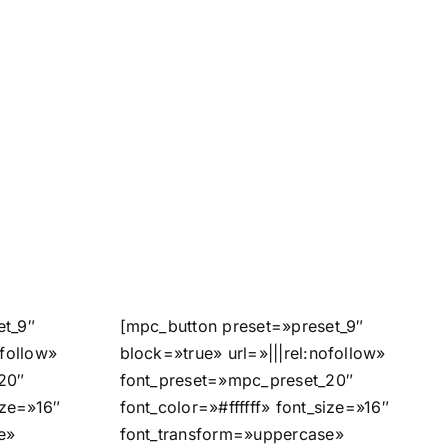
et_9″
[mpc_button preset=»preset_9″
ofollow»
block=»true» url=»|||rel:nofollow»
20″
font_preset=»mpc_preset_20″
ize=»16″
font_color=»#ffffff» font_size=»16″
e»
font_transform=»uppercase»