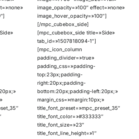
ct=»none»
image_opacity=»100″ effect=»none»
″]
image_hover_opacity=»100″]
[/mpc_cubebox_side]
»Side»
[mpc_cubebox_side title=»Side»
tab_id=»1507818094-1″]
[mpc_icon_column
padding_divider=»true»
padding_css=»padding-
top:23px;padding-
right:20px;padding-
:20px;»
bottom:20px;padding-left:20px;»
»
margin_css=»margin:10px;»
eset_35″
title_font_preset=»mpc_preset_35″
″
title_font_color=»#333333″
title_font_size=»23″
title_font_line_height=»1″