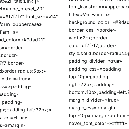
%2F|title:Link||»
font_transform=»uppercas
et=»mpc_preset_20″
title=»Ver Familia»
r=»#f7f7f7″ font_size=»14″
background_color=»#9dad
sform=»uppercase»
border_css=»border-
 Familia»
width:2px;border-
nd_color=»#9dad21″
color:#f7f7f7;border-
s=»border-
style:solid;border-radius:5
;border-
padding_divider=»true»
7f7;border-
padding_css=»padding-
d;border-radius:5px;»
top:10px;padding-
ivider=»true»
right:22px;padding-
css=»padding-
bottom:10px;padding-left:
padding-
margin_divider=»true»
x;padding-
margin_css=»margin-
px;padding-left:22px;»
top:-10px;margin-bottom:
vider=»true»
hover_font_color=»#ffffff»
s=»margin-