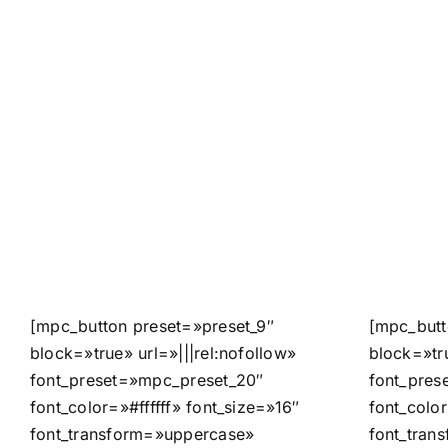
[mpc_button preset=»preset_9″
[mpc_butt
block=»true» url=»|||rel:nofollow»
block=»tru
font_preset=»mpc_preset_20″
font_pres
font_color=»#ffffff» font_size=»16″
font_color
font_transform=»uppercase»
font_tran