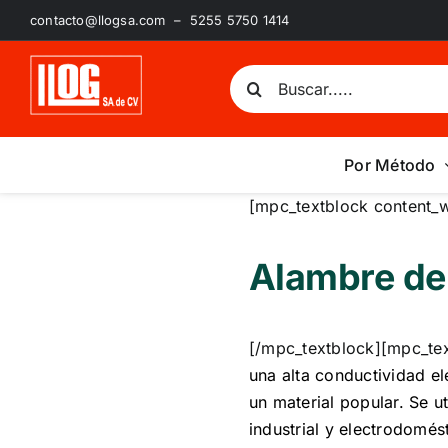
Saltar
contacto@llogsa.com – 5255 5750 1414
al
contenido
Buscar:
Por Método
[mpc_textblock content_w
Alambre de
[/mpc_textblock][mpc_tex
una alta conductividad el
un material popular. Se u
industrial y electrodomés