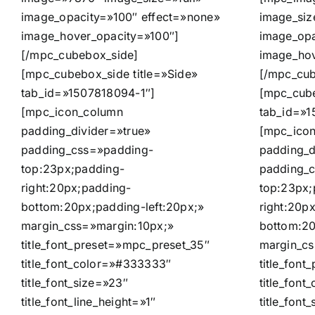
image_opacity=»100″ effect=»none»
image_siz
image_hover_opacity=»100″]
image_opa
[/mpc_cubebox_side]
image_hov
[mpc_cubebox_side title=»Side»
[/mpc_cub
tab_id=»1507818094-1″]
[mpc_cube
[mpc_icon_column
tab_id=»1
padding_divider=»true»
[mpc_ico
padding_css=»padding-
padding_d
top:23px;padding-
padding_
right:20px;padding-
top:23px;
bottom:20px;padding-left:20px;»
right:20p
margin_css=»margin:10px;»
bottom:20
title_font_preset=»mpc_preset_35″
margin_cs
title_font_color=»#333333″
title_fon
title_font_size=»23″
title_fon
title_font_line_height=»1″
title_font