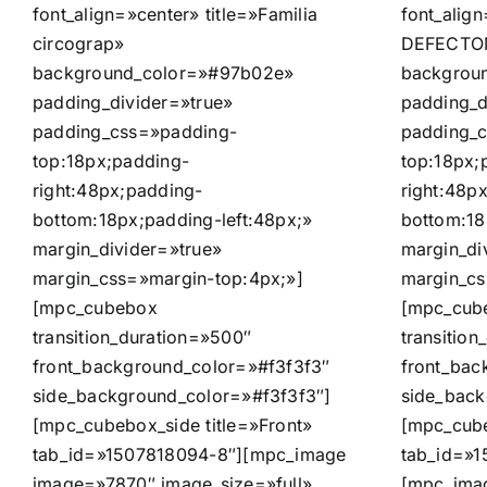
font_align=»center» title=»Familia
font_align
circograp»
DEFECTO
background_color=»#97b02e»
backgrou
padding_divider=»true»
padding_d
padding_css=»padding-
padding_
top:18px;padding-
top:18px;
right:48px;padding-
right:48p
bottom:18px;padding-left:48px;»
bottom:18
margin_divider=»true»
margin_di
margin_css=»margin-top:4px;»]
margin_cs
[mpc_cubebox
[mpc_cub
transition_duration=»500″
transitio
front_background_color=»#f3f3f3″
front_bac
side_background_color=»#f3f3f3″]
side_back
[mpc_cubebox_side title=»Front»
[mpc_cube
tab_id=»1507818094-8″][mpc_image
tab_id=»1
image=»7870″ image_size=»full»
[mpc_ima