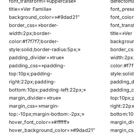
font_transform=»uppercase»
defectomat
title=»Ver Familia»
font_pres
background_color=»#9dad21″
font_colo
border_css=»border-
font_tran
width:2px;border-
title=»Ver
color:#f7f7f7;border-
backgrou
style:solid;border-radius:5px;»
border_cs
padding_divider=»true»
width:2px
padding_css=»padding-
color:#f7f
top:10px;padding-
style:soli
right:22px;padding-
padding_d
bottom:10px;padding-left:22px;»
padding_
margin_divider=»true»
top:10px;
margin_css=»margin-
right:22p
top:-10px;margin-bottom:-2px;»
bottom:10
hover_font_color=»#ffffff»
margin_di
hover_background_color=»#9dad21″
margin_cs