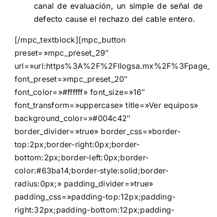
canal de evaluación, un simple de señal de
defecto cause el rechazo del cable entero.
[/mpc_textblock][mpc_button
preset=»mpc_preset_29″
url=»url:https%3A%2F%2Fllogsa.mx%2F%3Fpage_id%
font_preset=»mpc_preset_20″
font_color=»#ffffff» font_size=»16″
font_transform=»uppercase» title=»Ver equipos»
background_color=»#004c42″
border_divider=»true» border_css=»border-
top:2px;border-right:0px;border-
bottom:2px;border-left:0px;border-
color:#63ba14;border-style:solid;border-
radius:0px;» padding_divider=»true»
padding_css=»padding-top:12px;padding-
right:32px;padding-bottom:12px;padding-