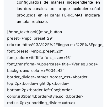
configurados de manera independiente en
los dos canales, por lo que cualquier señal
producida en el canal FERROMAT indicara
un total rechazo.
[/mpc_textblock][mpc_button
preset=»mpc_preset_29″
url=»url:https%3A%2F%2Fllogsa.mx%2F%3Fpage_id%
font_preset=»mpc_preset_20″
font_color=»#ffffff» font_size=»16″
font_transform=»uppercase» title=»Ver equipos»
background_color=»#004c42″
border_divider=»true» border_css=»border-
top:2px;border-right:0px;border-
bottom:2px;border-left:0px;border-
color:#63ba14;border-style:solid;border-
radius:0px;» padding_divider=»true»