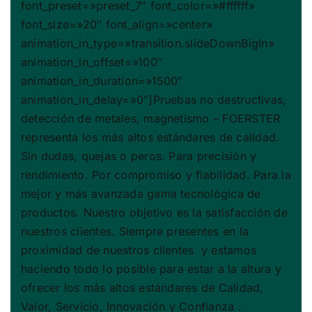
font_preset=»preset_7″ font_color=»#ffffff»
font_size=»20″ font_align=»center»
animation_in_type=»transition.slideDownBigIn»
animation_in_offset=»100″
animation_in_duration=»1500″
animation_in_delay=»0″]Pruebas no destructivas,
detección de metales, magnetismo – FOERSTER
representa los más altos estándares de calidad.
Sin dudas, quejas o peros. Para precisión y
rendimiento. Por compromiso y fiabilidad. Para la
mejor y más avanzada gama tecnológica de
productos. Nuestro objetivo es la satisfacción de
nuestros clientes. Siempre presentes en la
proximidad de nuestros clientes y estamos
haciendo todo lo posible para estar a la altura y
ofrecer los más altos estándares de Calidad,
Valor, Servicio, Innovación y Confianza .