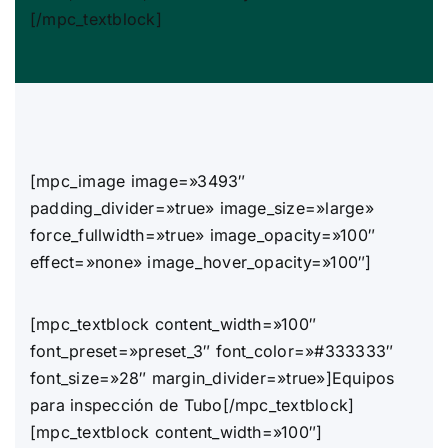
[/mpc_textblock]
[mpc_image image=»3493″
padding_divider=»true» image_size=»large»
force_fullwidth=»true» image_opacity=»100″
effect=»none» image_hover_opacity=»100″]
[mpc_textblock content_width=»100″
font_preset=»preset_3″ font_color=»#333333″
font_size=»28″ margin_divider=»true»]Equipos
para inspección de Tubo[/mpc_textblock]
[mpc_textblock content_width=»100″]