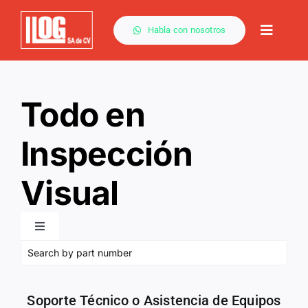
Saltar
al
Habla con nosotros
Toggle
contenido
Naviga
Por Método
Todo en
Capacitación
Inspección
Visual
Descargas
Toggle
Navigation
Servicios
Todo en Inspección Visual
Soporte Técnico o Asistencia de Equipos
Contacto
Videoboroscopios