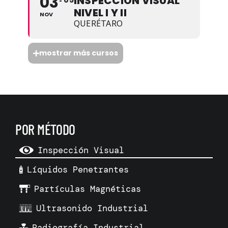
03
INSPECCIÓN VISUAL
05
NIVEL I Y II
NOV
QUERÉTARO
mostrar más cursos
POR MÉTODO
Inspección Visual
Líquidos Penetrantes
Partículas Magnéticas
Ultrasonido Industrial
Radiografía Industrial