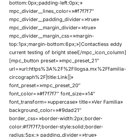
bottom:0px;padding-left:0px;»
mpc_divider__lines_color=»#f7f7f7″
mpc_divider__padding_divider=»true»
mpc_divider__margin_divider=»true»
mpc_divider__margin_css=»margin-
top:1px;margin-bottom:6px;»]Contactless eddy
current testing of bright steel[/mpc_icon_column]
[mpc_button preset=»mpc_preset_21″
url=»url:https%3A%2F%2Fllogsa.mx%2Ffamilia-
circograph%2F|title:Link||»
font_preset=»mpc_preset_20″
font_color=»#f7f7f7″ font_size=»14″
font_transform=»uppercase» title=»Ver Familia»
background_color=»#9dad21″
border_css=»border-width:2px;border-
color:#f7f7f7;border-style:solid;border-
radius:5px;» padding_divider=»true»