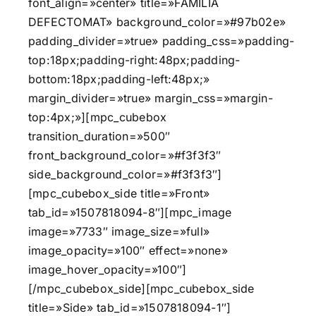
font_align=»center» title=»FAMILIA
DEFECTOMAT» background_color=»#97b02e»
padding_divider=»true» padding_css=»padding-
top:18px;padding-right:48px;padding-
bottom:18px;padding-left:48px;»
margin_divider=»true» margin_css=»margin-
top:4px;»][mpc_cubebox
transition_duration=»500″
front_background_color=»#f3f3f3″
side_background_color=»#f3f3f3″]
[mpc_cubebox_side title=»Front»
tab_id=»1507818094-8″][mpc_image
image=»7733″ image_size=»full»
image_opacity=»100″ effect=»none»
image_hover_opacity=»100″]
[/mpc_cubebox_side][mpc_cubebox_side
title=»Side» tab_id=»1507818094-1″]