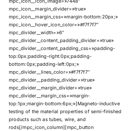
mpc_icon__icon_image=»7448″
mpc_icon__margin_divider=»true»
mpc_icon__margin_css=»margin-bottom:20px;»
mpc_icon__hover_icon_color=»#f7f7f7″
mpc_divider__width=»6″
mpc_divider__content_padding_divider=»true»
mpc_divider__content_padding_css=»padding-
top:0px;padding-right:0px;padding-
bottom:0px;padding-left:0px;»
mpc_divider__lines_color=»#f7f7f7″
mpc_divider__padding_divider=»true»
mpc_divider__margin_divider=»true»
mpc_divider__margin_css=»margin-
top:1px;margin-bottom:6px;»]Magneto-inductive
testing of the material properties of semi-finished
products such as tubes, wire, and
rods[/mpc_icon_column][mpc_button