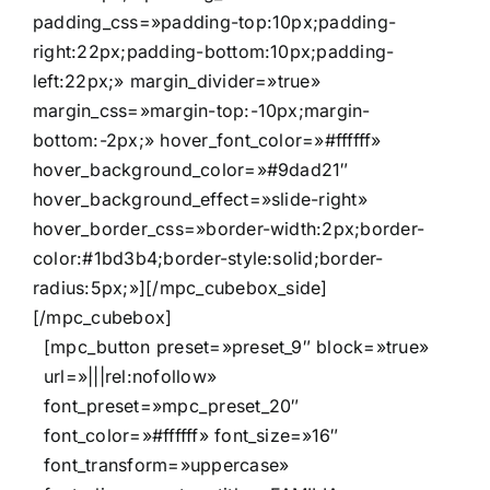
padding_css=»padding-top:10px;padding-
right:22px;padding-bottom:10px;padding-
left:22px;» margin_divider=»true»
margin_css=»margin-top:-10px;margin-
bottom:-2px;» hover_font_color=»#ffffff»
hover_background_color=»#9dad21″
hover_background_effect=»slide-right»
hover_border_css=»border-width:2px;border-
color:#1bd3b4;border-style:solid;border-
radius:5px;»][/mpc_cubebox_side]
[/mpc_cubebox]
[mpc_button preset=»preset_9″ block=»true»
url=»|||rel:nofollow»
font_preset=»mpc_preset_20″
font_color=»#ffffff» font_size=»16″
font_transform=»uppercase»