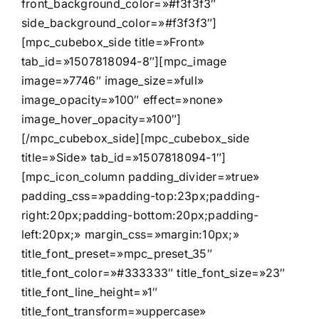
front_background_color=»#f3f3f3″
side_background_color=»#f3f3f3″]
[mpc_cubebox_side title=»Front»
tab_id=»1507818094-8″][mpc_image
image=»7746″ image_size=»full»
image_opacity=»100″ effect=»none»
image_hover_opacity=»100″]
[/mpc_cubebox_side][mpc_cubebox_side
title=»Side» tab_id=»1507818094-1″]
[mpc_icon_column padding_divider=»true»
padding_css=»padding-top:23px;padding-
right:20px;padding-bottom:20px;padding-
left:20px;» margin_css=»margin:10px;»
title_font_preset=»mpc_preset_35″
title_font_color=»#333333″ title_font_size=»23″
title_font_line_height=»1″
title_font_transform=»uppercase»