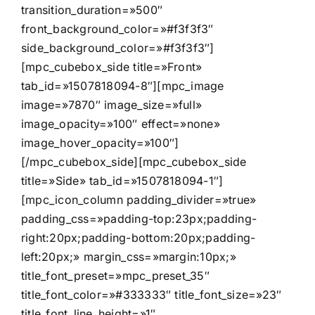
transition_duration=»500″
front_background_color=»#f3f3f3″
side_background_color=»#f3f3f3″]
[mpc_cubebox_side title=»Front»
tab_id=»1507818094-8″][mpc_image
image=»7870″ image_size=»full»
image_opacity=»100″ effect=»none»
image_hover_opacity=»100″]
[/mpc_cubebox_side][mpc_cubebox_side
title=»Side» tab_id=»1507818094-1″]
[mpc_icon_column padding_divider=»true»
padding_css=»padding-top:23px;padding-
right:20px;padding-bottom:20px;padding-
left:20px;» margin_css=»margin:10px;»
title_font_preset=»mpc_preset_35″
title_font_color=»#333333″ title_font_size=»23″
title_font_line_height=»1″