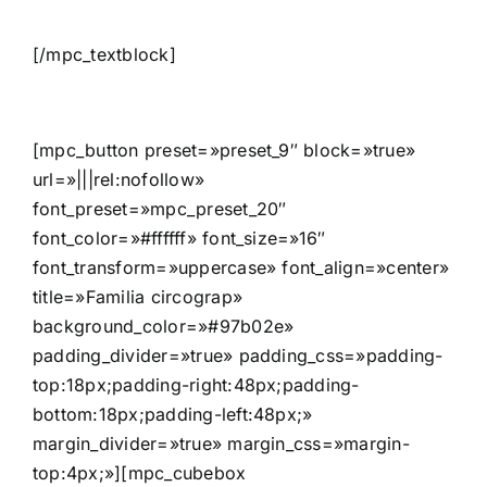
[/mpc_textblock]
[mpc_button preset=»preset_9″ block=»true»
url=»|||rel:nofollow»
font_preset=»mpc_preset_20″
font_color=»#ffffff» font_size=»16″
font_transform=»uppercase» font_align=»center»
title=»Familia circograp»
background_color=»#97b02e»
padding_divider=»true» padding_css=»padding-
top:18px;padding-right:48px;padding-
bottom:18px;padding-left:48px;»
margin_divider=»true» margin_css=»margin-
top:4px;»][mpc_cubebox