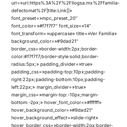
url=»url:https%3A%2F%2Fllogsa.mx%2Ffamilia-
defectomat%2F|title:Link||»
font_preset=»mpc_preset_20″
font_color=»#f7f7f7″ font_size=»14″
font_transform=»uppercase» title=»Ver Familia»
background_color=»#9dad21″
border_css=»border-width:2px;border-
color:#f7f7f7;border-style:solid;border-
radius:5px;» padding_divider=»true»
padding_css=»padding-top:10px;padding-
right:22px;padding-bottom:10px;padding-
left:22px;» margin_divider=»true»
margin_css=»margin-top:-10px;margin-
bottom:-2px;» hover_font_color=»#ffffff»
hover_background_color=»#9dad21″
hover_background_effect=»slide-right»
hover_border_css=»border-width:2px;border-