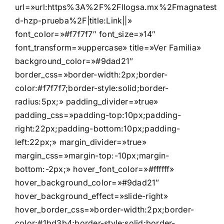
url=»url:https%3A%2F%2Fllogsa.mx%2Fmagnatest-
d-hzp-prueba%2F|title:Link||»
font_color=»#f7f7f7″ font_size=»14″
font_transform=»uppercase» title=»Ver Familia»
background_color=»#9dad21″
border_css=»border-width:2px;border-
color:#f7f7f7;border-style:solid;border-
radius:5px;» padding_divider=»true»
padding_css=»padding-top:10px;padding-
right:22px;padding-bottom:10px;padding-
left:22px;» margin_divider=»true»
margin_css=»margin-top:-10px;margin-
bottom:-2px;» hover_font_color=»#ffffff»
hover_background_color=»#9dad21″
hover_background_effect=»slide-right»
hover_border_css=»border-width:2px;border-
color:#1bd3b4;border-style:solid;border-