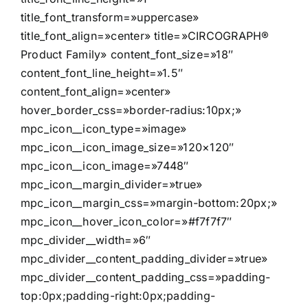
title_font_transform=»uppercase»
title_font_align=»center» title=»CIRCOGRAPH®
Product Family» content_font_size=»18″
content_font_line_height=»1.5″
content_font_align=»center»
hover_border_css=»border-radius:10px;»
mpc_icon__icon_type=»image»
mpc_icon__icon_image_size=»120×120″
mpc_icon__icon_image=»7448″
mpc_icon__margin_divider=»true»
mpc_icon__margin_css=»margin-bottom:20px;»
mpc_icon__hover_icon_color=»#f7f7f7″
mpc_divider__width=»6″
mpc_divider__content_padding_divider=»true»
mpc_divider__content_padding_css=»padding-
top:0px;padding-right:0px;padding-