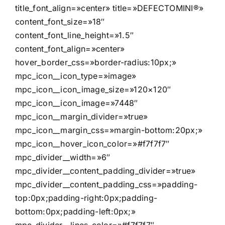
title_font_align=»center» title=»DEFECTOMINI®»
content_font_size=»18″
content_font_line_height=»1.5″
content_font_align=»center»
hover_border_css=»border-radius:10px;»
mpc_icon__icon_type=»image»
mpc_icon__icon_image_size=»120×120″
mpc_icon__icon_image=»7448″
mpc_icon__margin_divider=»true»
mpc_icon__margin_css=»margin-bottom:20px;»
mpc_icon__hover_icon_color=»#f7f7f7″
mpc_divider__width=»6″
mpc_divider__content_padding_divider=»true»
mpc_divider__content_padding_css=»padding-
top:0px;padding-right:0px;padding-
bottom:0px;padding-left:0px;»
mpc_divider__lines_color=»#f7f7f7″