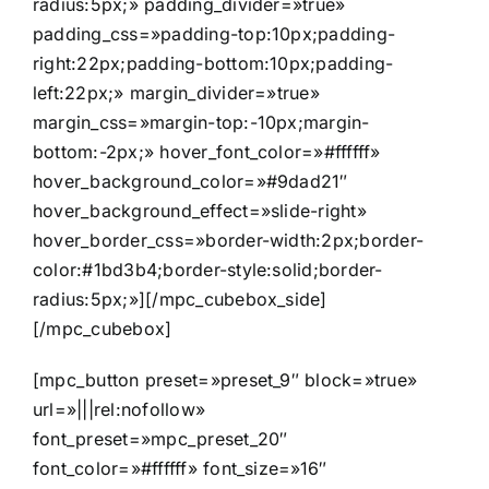
radius:5px;» padding_divider=»true»
padding_css=»padding-top:10px;padding-
right:22px;padding-bottom:10px;padding-
left:22px;» margin_divider=»true»
margin_css=»margin-top:-10px;margin-
bottom:-2px;» hover_font_color=»#ffffff»
hover_background_color=»#9dad21″
hover_background_effect=»slide-right»
hover_border_css=»border-width:2px;border-
color:#1bd3b4;border-style:solid;border-
radius:5px;»][/mpc_cubebox_side]
[/mpc_cubebox]
[mpc_button preset=»preset_9″ block=»true»
url=»|||rel:nofollow»
font_preset=»mpc_preset_20″
font_color=»#ffffff» font_size=»16″