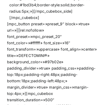
color:#1bd3b4;border-style:solid;border-
radius:5px;»][/mpc_cubebox_side]
[/mpc_cubebox]
[mpc_button preset=»preset_9″ block=»true»
url=»|||rel:nofollow»
font_preset=»mpc_preset_20″
font_color=»#ffffff» font_size=»16″
font_transform=»uppercase» font_align=»center»
title=»DEFECTOMINI®»
background_color=»#97b02e»
padding_divider=»true» padding_css=»padding-
top:18px;padding-right:48px;padding-
bottom:18px;padding-left:48px;»
margin_divider=»true» margin_css=»margin-
top:4px;»][mpc_cubebox
transition_duration=»500″