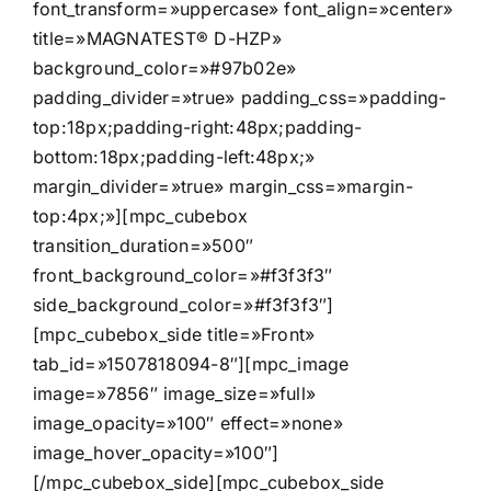
font_transform=»uppercase» font_align=»center»
title=»MAGNATEST® D-HZP»
background_color=»#97b02e»
padding_divider=»true» padding_css=»padding-
top:18px;padding-right:48px;padding-
bottom:18px;padding-left:48px;»
margin_divider=»true» margin_css=»margin-
top:4px;»][mpc_cubebox
transition_duration=»500″
front_background_color=»#f3f3f3″
side_background_color=»#f3f3f3″]
[mpc_cubebox_side title=»Front»
tab_id=»1507818094-8″][mpc_image
image=»7856″ image_size=»full»
image_opacity=»100″ effect=»none»
image_hover_opacity=»100″]
[/mpc_cubebox_side][mpc_cubebox_side