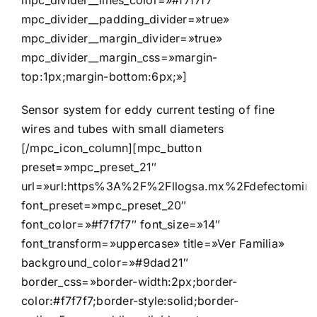
mpc_divider__padding_divider=»true»
mpc_divider__margin_divider=»true»
mpc_divider__margin_css=»margin-
top:1px;margin-bottom:6px;»]
Sensor system for eddy current testing of fine
wires and tubes with small diameters
[/mpc_icon_column][mpc_button
preset=»mpc_preset_21″
url=»url:https%3A%2F%2Fllogsa.mx%2Fdefectomini%2
font_preset=»mpc_preset_20″
font_color=»#f7f7f7″ font_size=»14″
font_transform=»uppercase» title=»Ver Familia»
background_color=»#9dad21″
border_css=»border-width:2px;border-
color:#f7f7f7;border-style:solid;border-