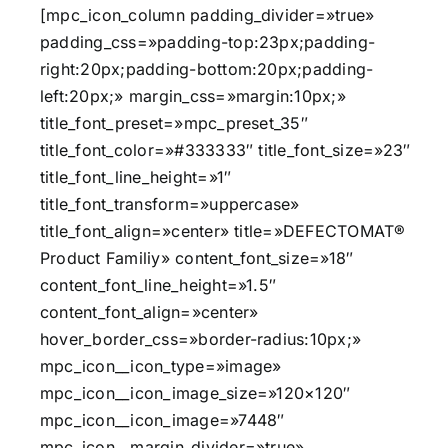
[mpc_icon_column padding_divider=»true»
padding_css=»padding-top:23px;padding-
right:20px;padding-bottom:20px;padding-
left:20px;» margin_css=»margin:10px;»
title_font_preset=»mpc_preset_35″
title_font_color=»#333333″ title_font_size=»23″
title_font_line_height=»1″
title_font_transform=»uppercase»
title_font_align=»center» title=»DEFECTOMAT®
Product Familiy» content_font_size=»18″
content_font_line_height=»1.5″
content_font_align=»center»
hover_border_css=»border-radius:10px;»
mpc_icon__icon_type=»image»
mpc_icon__icon_image_size=»120×120″
mpc_icon__icon_image=»7448″
mpc_icon__margin_divider=»true»