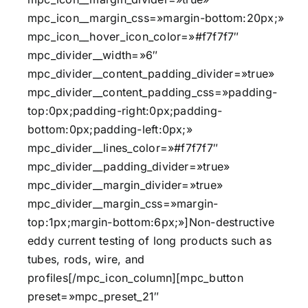
mpc_icon__margin_css=»margin-bottom:20px;»
mpc_icon__hover_icon_color=»#f7f7f7″
mpc_divider__width=»6″
mpc_divider__content_padding_divider=»true»
mpc_divider__content_padding_css=»padding-
top:0px;padding-right:0px;padding-
bottom:0px;padding-left:0px;»
mpc_divider__lines_color=»#f7f7f7″
mpc_divider__padding_divider=»true»
mpc_divider__margin_divider=»true»
mpc_divider__margin_css=»margin-
top:1px;margin-bottom:6px;»]Non-destructive
eddy current testing of long products such as
tubes, rods, wire, and
profiles[/mpc_icon_column][mpc_button
preset=»mpc_preset_21″