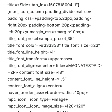
title=»Side» tab_id=»1507818094-1″]
[mpc_icon_column padding_divider=»true»
padding_css=»padding-top:23px;padding-
right:20px;padding-bottom:20px;padding-
left:20px;» margin_css=»margin:10px;»
title_font_preset=»mpc_preset_35″
title_font_color=»#333333″ title_font_size=»23″
title_font_line_height=»1″
title_font_transform=»uppercase»
title_font_align=»center» title=»MAGNATEST® D-
HZP» content_font_size=»18″
content_font_line_height=»1.5″
content_font_align=»center»
hover_border_css=»border-radius:10px;»
mpc_icon__icon_type=»image»
mpc_icon__icon_image_size=»120×120″