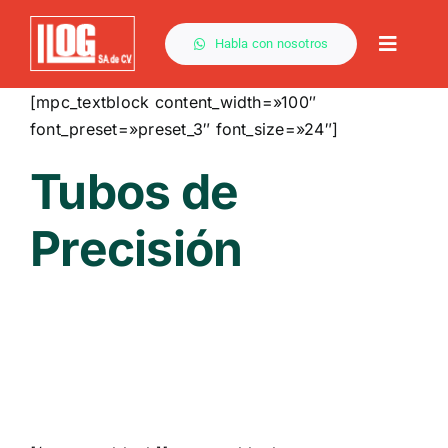
Saltar
al
Habla con nosotros
Toggle
contenido
Naviga
[mpc_textblock content_width=»100″
font_preset=»preset_3″ font_size=»24″]
Tubos de
Precisión