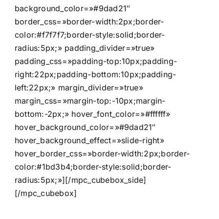
background_color=»#9dad21″
border_css=»border-width:2px;border-
color:#f7f7f7;border-style:solid;border-
radius:5px;» padding_divider=»true»
padding_css=»padding-top:10px;padding-
right:22px;padding-bottom:10px;padding-
left:22px;» margin_divider=»true»
margin_css=»margin-top:-10px;margin-
bottom:-2px;» hover_font_color=»#ffffff»
hover_background_color=»#9dad21″
hover_background_effect=»slide-right»
hover_border_css=»border-width:2px;border-
color:#1bd3b4;border-style:solid;border-
radius:5px;»][/mpc_cubebox_side]
[/mpc_cubebox]