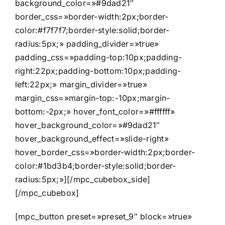
background_color=»#9dad21″
border_css=»border-width:2px;border-
color:#f7f7f7;border-style:solid;border-
radius:5px;» padding_divider=»true»
padding_css=»padding-top:10px;padding-
right:22px;padding-bottom:10px;padding-
left:22px;» margin_divider=»true»
margin_css=»margin-top:-10px;margin-
bottom:-2px;» hover_font_color=»#ffffff»
hover_background_color=»#9dad21″
hover_background_effect=»slide-right»
hover_border_css=»border-width:2px;border-
color:#1bd3b4;border-style:solid;border-
radius:5px;»][/mpc_cubebox_side]
[/mpc_cubebox]
[mpc_button preset=»preset_9″ block=»true»