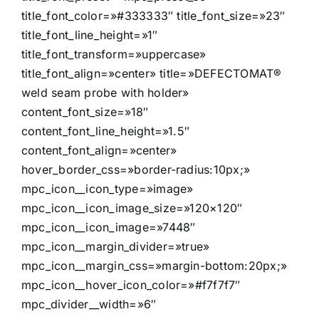
title_font_color=»#333333″ title_font_size=»23″
title_font_line_height=»1″
title_font_transform=»uppercase»
title_font_align=»center» title=»DEFECTOMAT®
weld seam probe with holder»
content_font_size=»18″
content_font_line_height=»1.5″
content_font_align=»center»
hover_border_css=»border-radius:10px;»
mpc_icon__icon_type=»image»
mpc_icon__icon_image_size=»120×120″
mpc_icon__icon_image=»7448″
mpc_icon__margin_divider=»true»
mpc_icon__margin_css=»margin-bottom:20px;»
mpc_icon__hover_icon_color=»#f7f7f7″
mpc_divider__width=»6″