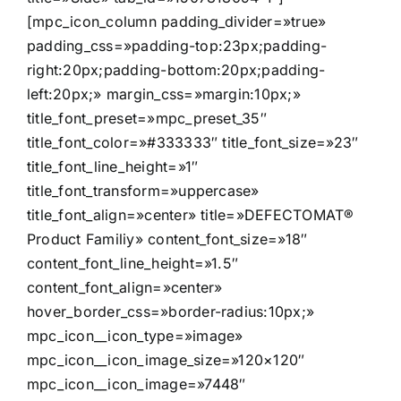
[mpc_icon_column padding_divider=»true»
padding_css=»padding-top:23px;padding-
right:20px;padding-bottom:20px;padding-
left:20px;» margin_css=»margin:10px;»
title_font_preset=»mpc_preset_35″
title_font_color=»#333333″ title_font_size=»23″
title_font_line_height=»1″
title_font_transform=»uppercase»
title_font_align=»center» title=»DEFECTOMAT®
Product Familiy» content_font_size=»18″
content_font_line_height=»1.5″
content_font_align=»center»
hover_border_css=»border-radius:10px;»
mpc_icon__icon_type=»image»
mpc_icon__icon_image_size=»120×120″
mpc_icon__icon_image=»7448″