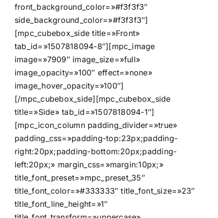
front_background_color=»#f3f3f3″
side_background_color=»#f3f3f3″]
[mpc_cubebox_side title=»Front»
tab_id=»1507818094-8″][mpc_image
image=»7909″ image_size=»full»
image_opacity=»100″ effect=»none»
image_hover_opacity=»100″]
[/mpc_cubebox_side][mpc_cubebox_side
title=»Side» tab_id=»1507818094-1″]
[mpc_icon_column padding_divider=»true»
padding_css=»padding-top:23px;padding-
right:20px;padding-bottom:20px;padding-
left:20px;» margin_css=»margin:10px;»
title_font_preset=»mpc_preset_35″
title_font_color=»#333333″ title_font_size=»23″
title_font_line_height=»1″
title_font_transform=»uppercase»