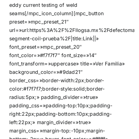
eddy current testing of weld
seams[/mpc_icon_column][mpc_button
preset=»mpc_preset_21″
url=»url:https%3A%2F%2Fllogsa.mx%2Fdefectomat
segment-coil-prueba%2F|title:Link||»
font_preset=»mpc_preset_20″
font_color=»#f7f7f7″ font_size=»14″
font_transform=»uppercase» title=»Ver Familia»
background_color=»#9dad21″
border_css=»border-width:2px;border-
color:#f7f7f7;border-style:solid;border-
radius:5px;» padding_divider=»true»
padding_css=»padding-top:10px;padding-
right:22px;padding-bottom:10px;padding-
left:22px;» margin_divider=»true»
margin_css=»margin-top:-10px;margin-