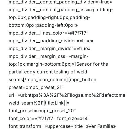
mpc_divider__content_padding_divider=»true»
mpc_divider__content_padding_css=»padding-
top:0px;padding-right:0px;padding-
bottom:0px;padding-left:0px;»
mpc_divider__lines_color=»#f7f7f7″
mpc_divider__padding_divider=»true»
mpc_divider__margin_divider=»true»
mpc_divider__margin_css=»margin-
top:1px;margin-bottom:6px;»]Sensor for the
partial eddy current testing of weld
seams[/mpc_icon_column][mpc_button
preset=»mpc_preset_21″
url=»url:https%3A%2F%2Fllogsa.mx%2Fdefectomat
weld-seam%2F|title:Link||»
font_preset=»mpc_preset_20″
font_color=»#f7f7f7″ font_size=»14″
font_transform=»uppercase» title=»Ver Familia»