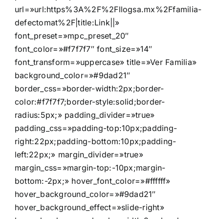
url=»url:https%3A%2F%2Fllogsa.mx%2Ffamilia-
defectomat%2F|title:Link||»
font_preset=»mpc_preset_20″
font_color=»#f7f7f7″ font_size=»14″
font_transform=»uppercase» title=»Ver Familia»
background_color=»#9dad21″
border_css=»border-width:2px;border-
color:#f7f7f7;border-style:solid;border-
radius:5px;» padding_divider=»true»
padding_css=»padding-top:10px;padding-
right:22px;padding-bottom:10px;padding-
left:22px;» margin_divider=»true»
margin_css=»margin-top:-10px;margin-
bottom:-2px;» hover_font_color=»#ffffff»
hover_background_color=»#9dad21″
hover_background_effect=»slide-right»