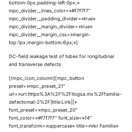
bottom:0px;padding-left:0px;»
mpc_divider__lines_color=»#f7f7f7″
mpc_divider__padding_divider=»true»
mpc_divider__margin_divider=»true»
mpc_divider__margin_css=»margin-
top:1px;margin-bottom:6px;»]
DC-field leakage test of tubes for longitudinal
and transverse defects
[/mpc_icon_column][mpc_button
preset=»mpc_preset_21″
url=»url:https%3A%2F%2Fllogsa.mx%2Ffamilia-
defectomat-2%2F|title:Link||»
font_preset=»mpc_preset_20″
font_color=»#f7f7f7″ font_size=»14″
font_transform=»uppercase» title=»Ver Familia»