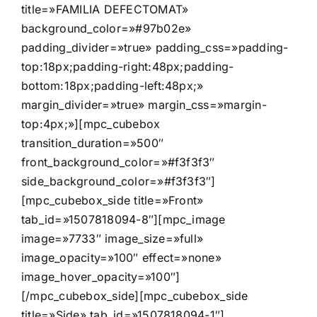
title=»FAMILIA DEFECTOMAT»
background_color=»#97b02e»
padding_divider=»true» padding_css=»padding-
top:18px;padding-right:48px;padding-
bottom:18px;padding-left:48px;»
margin_divider=»true» margin_css=»margin-
top:4px;»][mpc_cubebox
transition_duration=»500″
front_background_color=»#f3f3f3″
side_background_color=»#f3f3f3″]
[mpc_cubebox_side title=»Front»
tab_id=»1507818094-8″][mpc_image
image=»7733″ image_size=»full»
image_opacity=»100″ effect=»none»
image_hover_opacity=»100″]
[/mpc_cubebox_side][mpc_cubebox_side
title=»Side» tab_id=»1507818094-1″]