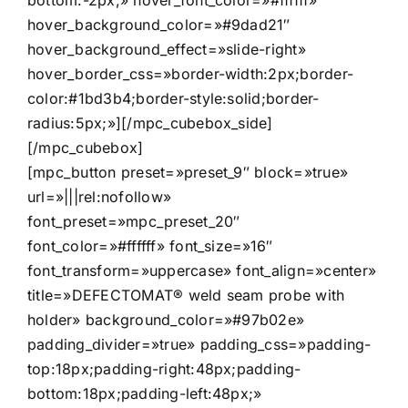
bottom:-2px;» hover_font_color=»#ffffff»
hover_background_color=»#9dad21″
hover_background_effect=»slide-right»
hover_border_css=»border-width:2px;border-
color:#1bd3b4;border-style:solid;border-
radius:5px;»][/mpc_cubebox_side]
[/mpc_cubebox]
[mpc_button preset=»preset_9″ block=»true»
url=»|||rel:nofollow»
font_preset=»mpc_preset_20″
font_color=»#ffffff» font_size=»16″
font_transform=»uppercase» font_align=»center»
title=»DEFECTOMAT® weld seam probe with
holder» background_color=»#97b02e»
padding_divider=»true» padding_css=»padding-
top:18px;padding-right:48px;padding-
bottom:18px;padding-left:48px;»