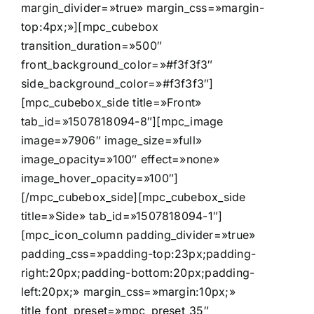
margin_divider=»true» margin_css=»margin-
top:4px;»][mpc_cubebox
transition_duration=»500″
front_background_color=»#f3f3f3″
side_background_color=»#f3f3f3″]
[mpc_cubebox_side title=»Front»
tab_id=»1507818094-8″][mpc_image
image=»7906″ image_size=»full»
image_opacity=»100″ effect=»none»
image_hover_opacity=»100″]
[/mpc_cubebox_side][mpc_cubebox_side
title=»Side» tab_id=»1507818094-1″]
[mpc_icon_column padding_divider=»true»
padding_css=»padding-top:23px;padding-
right:20px;padding-bottom:20px;padding-
left:20px;» margin_css=»margin:10px;»
title_font_preset=»mpc_preset_35″