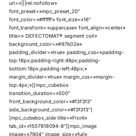
url=»|||rel:nofollow»
font_preset=»mpc_preset_20″
font_color=»#ffffff» font_size=»16″
font_transform=»uppercase» font_align=»center»
title=» DEFECTOMAT® segment coil»
background_color=»#97b02e»
padding_divider=»true» padding_css=»padding-
top:18px;padding-right:48px;padding-
bottom:18px;padding-left:48px;»
margin_divider=»true» margin_css=»margin-
top:4px;»][mpc_cubebox
transition_duration=»500″
front_background_color=»#f3f3f3″
side_background_color=»#f3f3f3″]
[mpc_cubebox_side title=»Front»
tab_id=»1507818094-8″][mpc_image
image=»7904″ image_size=»full»