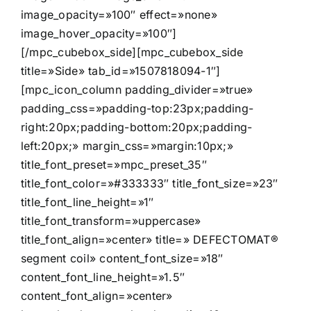
image_opacity=»100″ effect=»none»
image_hover_opacity=»100″]
[/mpc_cubebox_side][mpc_cubebox_side
title=»Side» tab_id=»1507818094-1″]
[mpc_icon_column padding_divider=»true»
padding_css=»padding-top:23px;padding-
right:20px;padding-bottom:20px;padding-
left:20px;» margin_css=»margin:10px;»
title_font_preset=»mpc_preset_35″
title_font_color=»#333333″ title_font_size=»23″
title_font_line_height=»1″
title_font_transform=»uppercase»
title_font_align=»center» title=» DEFECTOMAT®
segment coil» content_font_size=»18″
content_font_line_height=»1.5″
content_font_align=»center»