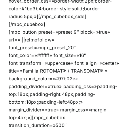
hover_border_css=»border-width:2px;border-
color:#1bd3b4;border-style:solid;border-
radius:5px;»][/mpc_cubebox_side]
[/mpc_cubebox]
[mpc_button preset=»preset_9″ block=»true»
url=»|||rel:nofollow»
font_preset=»mpc_preset_20″
font_color=»#ffffff» font_size=»16″
font_transform=»uppercase» font_align=»center»
title=»Familia ROTOMAT® / TRANSOMAT® »
background_color=»#97b02e»
padding_divider=»true» padding_css=»padding-
top:18px;padding-right:48px;padding-
bottom:18px;padding-left:48px;»
margin_divider=»true» margin_css=»margin-
top:4px;»][mpc_cubebox
transition_duration=»500″