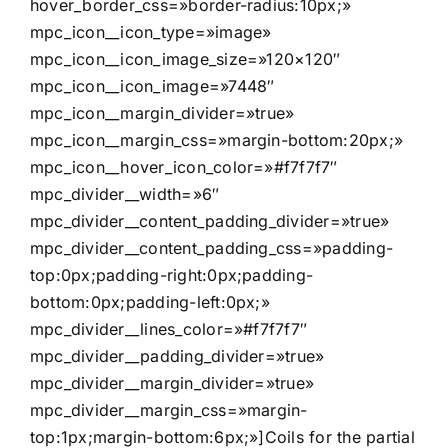
hover_border_css=»border-radius:10px;»
mpc_icon__icon_type=»image»
mpc_icon__icon_image_size=»120×120″
mpc_icon__icon_image=»7448″
mpc_icon__margin_divider=»true»
mpc_icon__margin_css=»margin-bottom:20px;»
mpc_icon__hover_icon_color=»#f7f7f7″
mpc_divider__width=»6″
mpc_divider__content_padding_divider=»true»
mpc_divider__content_padding_css=»padding-
top:0px;padding-right:0px;padding-
bottom:0px;padding-left:0px;»
mpc_divider__lines_color=»#f7f7f7″
mpc_divider__padding_divider=»true»
mpc_divider__margin_divider=»true»
mpc_divider__margin_css=»margin-
top:1px;margin-bottom:6px;»]Coils for the partial