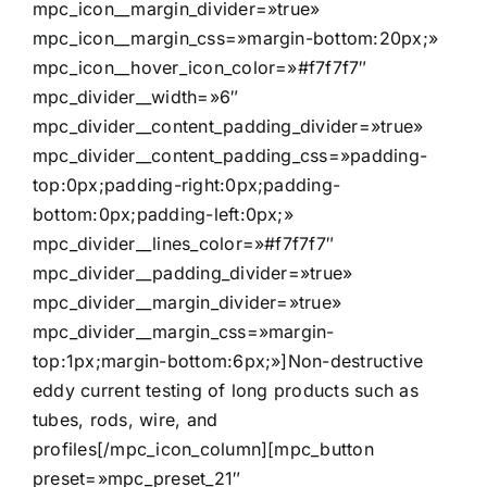
mpc_icon__margin_divider=»true»
mpc_icon__margin_css=»margin-bottom:20px;»
mpc_icon__hover_icon_color=»#f7f7f7″
mpc_divider__width=»6″
mpc_divider__content_padding_divider=»true»
mpc_divider__content_padding_css=»padding-
top:0px;padding-right:0px;padding-
bottom:0px;padding-left:0px;»
mpc_divider__lines_color=»#f7f7f7″
mpc_divider__padding_divider=»true»
mpc_divider__margin_divider=»true»
mpc_divider__margin_css=»margin-
top:1px;margin-bottom:6px;»]Non-destructive
eddy current testing of long products such as
tubes, rods, wire, and
profiles[/mpc_icon_column][mpc_button
preset=»mpc_preset_21″