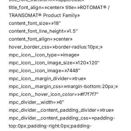
title_font_align=»center» title=»ROTOMAT® /
TRANSOMAT® Product Family»
content_font_size=»18″
content_font_line_height=»1.5″
content_font_align=»center»
hover_border_css=»border-radius:10px;»
mpc_icon__icon_type=»image»
mpc_icon__icon_image_size=»120×120″
mpc_icon__icon_image=»7448″
mpc_icon__margin_divider=»true»
mpc_icon__margin_css=»margin-bottom:20px;»
mpc_icon__hover_icon_color=»#f7f7f7″
mpc_divider__width=»6″
mpc_divider__content_padding_divider=»true»
mpc_divider__content_padding_css=»padding-
top:0px;padding-right:0px;padding-