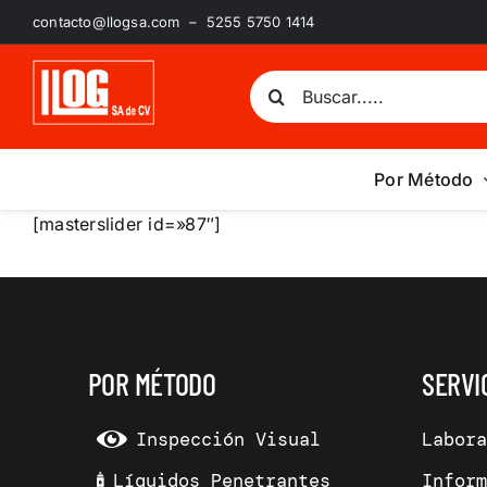
Saltar
contacto@llogsa.com – 5255 5750 1414
al
contenido
Buscar:
Por Método
[masterslider id=»87″]
POR MÉTODO
SERVI
Inspección Visual
Labor
Líquidos Penetrantes
Infor