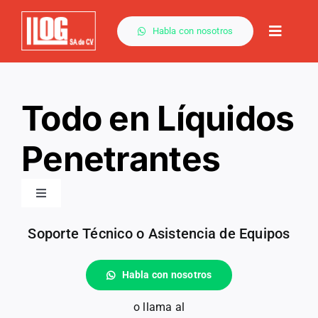
Saltar
al
Habla con nosotros
Toggle
contenido
Naviga
Todo en Líquidos
Penetrantes
Toggle
Navigation
Todo en LP
Soporte Técnico o Asistencia de Equipos
Habla con nosotros
Penetrantes
o llama al