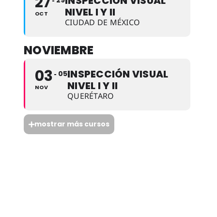
27
INSPECCIÓN VISUAL
29
NIVEL I Y II
OCT
CIUDAD DE MÉXICO
NOVIEMBRE
03
INSPECCIÓN VISUAL
05
NIVEL I Y II
NOV
QUERÉTARO
mostrar más cursos