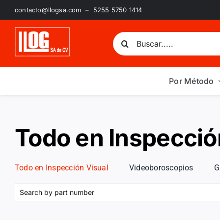
Saltar
contacto@llogsa.com – 5255 5750 1414
al
contenido
Buscar:
Por Método
Todo en Inspecció
Todo en Inspección Visual
Videoboroscopios
G