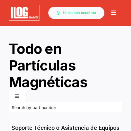
Saltar
al
Habla con nosotros
Toggle
contenido
Naviga
Todo en
Partículas
Magnéticas
Toggle
Navigation
Todo para PM
Soporte Técnico o Asistencia de Equipos
Yugos