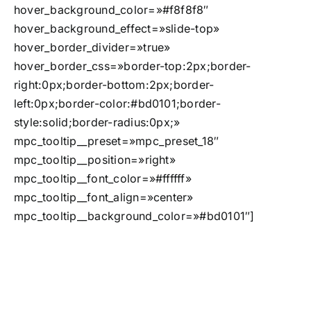
hover_background_color=»#f8f8f8″
hover_background_effect=»slide-top»
hover_border_divider=»true»
hover_border_css=»border-top:2px;border-
right:0px;border-bottom:2px;border-
left:0px;border-color:#bd0101;border-
style:solid;border-radius:0px;»
mpc_tooltip__preset=»mpc_preset_18″
mpc_tooltip__position=»right»
mpc_tooltip__font_color=»#ffffff»
mpc_tooltip__font_align=»center»
mpc_tooltip__background_color=»#bd0101″]