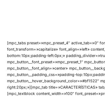
[mpc_tabs preset=»mpc_preset_4″ active_tab=»0″ fon
font_transform=»capitalize» font_align=»left» cont
bottom:10px;padding-left:0px;» padding_divider=»tru
mpc_button__font_preset=»mpc_preset_1″ mpc_button
mpc_button__font_align=»center» mpc_button__backg
mpc_button__padding_css=»padding-top:10px;padding
mpc_button__hover_background_color=»#bf1522″ mpc_
right:20px;»][mpc_tab title=»CARACTERÍSTICAS» tab
[mpc_textblock content_width=»100″ font_preset=»pr