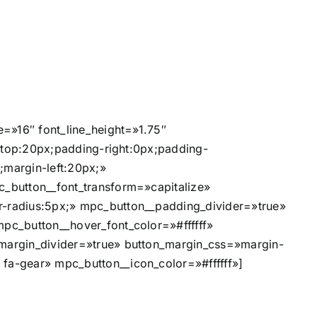
=»16″ font_line_height=»1.75″
-top:20px;padding-right:0px;padding-
;margin-left:20px;»
_button__font_transform=»capitalize»
-radius:5px;» mpc_button__padding_divider=»true»
c_button__hover_font_color=»#ffffff»
margin_divider=»true» button_margin_css=»margin-
a-gear» mpc_button__icon_color=»#ffffff»]