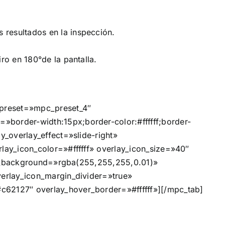
 resultados en la inspección.
ro en 180°de la pantalla.
 preset=»mpc_preset_4″
border-width:15px;border-color:#ffffff;border-
y_overlay_effect=»slide-right»
lay_icon_color=»#ffffff» overlay_icon_size=»40″
con_background=»rgba(255,255,255,0.01)»
verlay_icon_margin_divider=»true»
c62127″ overlay_hover_border=»#ffffff»][/mpc_tab]