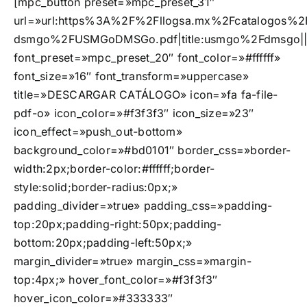
[mpc_button preset=»mpc_preset_31″
url=»url:https%3A%2F%2Fllogsa.mx%2Fcatalogos%2F
dsmgo%2FUSMGoDMSGo.pdf|title:usmgo%2Fdmsgo|
font_preset=»mpc_preset_20″ font_color=»#ffffff»
font_size=»16″ font_transform=»uppercase»
title=»DESCARGAR CATÁLOGO» icon=»fa fa-file-
pdf-o» icon_color=»#f3f3f3″ icon_size=»23″
icon_effect=»push_out-bottom»
background_color=»#bd0101″ border_css=»border-
width:2px;border-color:#ffffff;border-
style:solid;border-radius:0px;»
padding_divider=»true» padding_css=»padding-
top:20px;padding-right:50px;padding-
bottom:20px;padding-left:50px;»
margin_divider=»true» margin_css=»margin-
top:4px;» hover_font_color=»#f3f3f3″
hover_icon_color=»#333333″