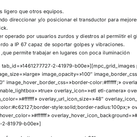
ligero que otros equipos.
o direccionar y/o posicionar el transductor para mejores
ick.
r operado por usuarios zurdos y diestros al permiitir el gi
do a IP 67 capaz de soportar golpes y vibraciones.
,que permite trabajar en lugares con poca iluminación
A» tab_id=»1461277727-2-41979-b00e»][mpc_grid_images
ge_size=»large» image_opacity=»100″ image_border_css=»
″ image_hover_border_css=»border-color:#ffffff;» overla
able_lightbox=»true» overlay_icon=»etl etl-camera» over
con_color=»#ffffff» overlay_url_icon_size=»48″ overlay_i
lor:#c62127;border-style:solid;border-radius:100px;» o
over_color=»#ffffff» overlay_hover_icon_background=»#
7-2-81979-b00e»]