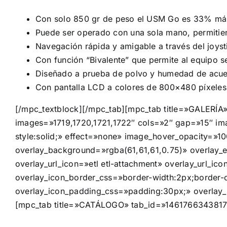
Con solo 850 gr de peso el USM Go es 33% más 
Puede ser operado con una sola mano, permitiend
Navegación rápida y amigable a través del joyst
Con función “Bivalente” que permite al equipo se
Diseñado a prueba de polvo y humedad de acuer
Con pantalla LCD a colores de 800×480 píxeles 
[/mpc_textblock][/mpc_tab][mpc_tab title=»GALERÍ
images=»1719,1720,1721,1722″ cols=»2″ gap=»15″ ima
style:solid;» effect=»none» image_hover_opacity=»100
overlay_background=»rgba(61,61,61,0.75)» overlay_en
overlay_url_icon=»etl etl-attachment» overlay_url_i
overlay_icon_border_css=»border-width:2px;border-co
overlay_icon_padding_css=»padding:30px;» overlay_h
[mpc_tab title=»CATÁLOGO» tab_id=»146176634381