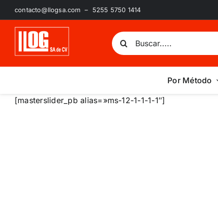
Saltar
contacto@llogsa.com – 5255 5750 1414
al
contenido
Buscar:
Por Método
[masterslider_pb alias=»ms-12-1-1-1-1″]