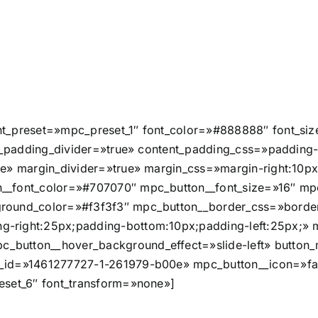
t_preset=»mpc_preset_1″ font_color=»#888888″ font_size
ent_padding_divider=»true» content_padding_css=»padding
e» margin_divider=»true» margin_css=»margin-right:10px
__font_color=»#707070″ mpc_button__font_size=»16″ mpc
round_color=»#f3f3f3″ mpc_button__border_css=»border
-right:25px;padding-bottom:10px;padding-left:25px;» mp
button__hover_background_effect=»slide-left» button_
_id=»1461277727-1-261979-b00e» mpc_button__icon=»fa f
eset_6″ font_transform=»none»]