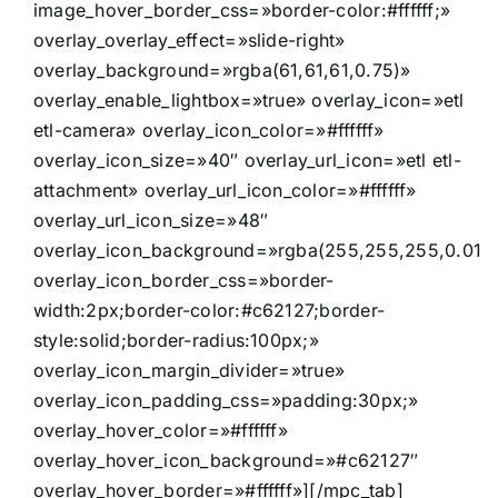
image_hover_border_css=»border-color:#ffffff;»
overlay_overlay_effect=»slide-right»
overlay_background=»rgba(61,61,61,0.75)»
overlay_enable_lightbox=»true» overlay_icon=»etl
etl-camera» overlay_icon_color=»#ffffff»
overlay_icon_size=»40″ overlay_url_icon=»etl etl-
attachment» overlay_url_icon_color=»#ffffff»
overlay_url_icon_size=»48″
overlay_icon_background=»rgba(255,255,255,0.01)
overlay_icon_border_css=»border-
width:2px;border-color:#c62127;border-
style:solid;border-radius:100px;»
overlay_icon_margin_divider=»true»
overlay_icon_padding_css=»padding:30px;»
overlay_hover_color=»#ffffff»
overlay_hover_icon_background=»#c62127″
overlay_hover_border=»#ffffff»][/mpc_tab]