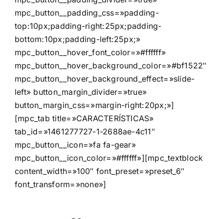
mpc_button__padding_css=»padding-
top:10px;padding-right:25px;padding-
bottom:10px;padding-left:25px;»
mpc_button__hover_font_color=»#ffffff»
mpc_button__hover_background_color=»#bf1522″
mpc_button__hover_background_effect=»slide-
left» button_margin_divider=»true»
button_margin_css=»margin-right:20px;»]
[mpc_tab title=»CARACTERÍSTICAS»
tab_id=»1461277727-1-2688ae-4c11″
mpc_button__icon=»fa fa-gear»
mpc_button__icon_color=»#ffffff»][mpc_textblock
content_width=»100″ font_preset=»preset_6″
font_transform=»none»]