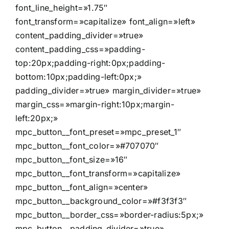
font_line_height=»1.75″
font_transform=»capitalize» font_align=»left»
content_padding_divider=»true»
content_padding_css=»padding-
top:20px;padding-right:0px;padding-
bottom:10px;padding-left:0px;»
padding_divider=»true» margin_divider=»true»
margin_css=»margin-right:10px;margin-
left:20px;»
mpc_button__font_preset=»mpc_preset_1″
mpc_button__font_color=»#707070″
mpc_button__font_size=»16″
mpc_button__font_transform=»capitalize»
mpc_button__font_align=»center»
mpc_button__background_color=»#f3f3f3″
mpc_button__border_css=»border-radius:5px;»
mpc_button__padding_divider=»true»