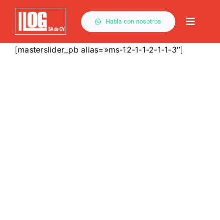
Saltar
al
Habla con nosotros
Toggle
contenido
Naviga
[masterslider_pb alias=»ms-12-1-1-2-1-1-3″]