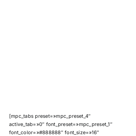
[mpc_tabs preset=»mpc_preset_4″
active_tab=»0″ font_preset=»mpc_preset_1″
font_color=»#888888″ font_size=»16″