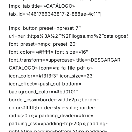
[mpc_tab title=»CATÁLOGO»
tab_id=»1461766343817-2-888ae-4c11″]
[mpc_button preset=»preset_7″
url=»url:https%3A%2F%2Fllogsa.mx%2Fcatalogos%2
font_preset=»mpc_preset_20″
font_color=»#ffffff» font_size=»16″
font_transform=»uppercase» title=»DESCARGAR
CATÁLOGO» icon=»fa fa-file-pdf-o»
icon_color=»#f3f3f3″ icon_size=»23″
icon_effect=»push_out-bottom»
background_color=»#bd0101″
border_css=»border-width:2px;border-
color:#ffffff;border-style:solid;border-
radius:0px;» padding_divider=»true»
padding_css=»padding-top:20px;padding-
right:50px;padding-bottom:20px;padding-