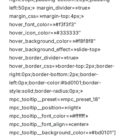
left:50px;» margin_divider=»true»
margin_css=»margin-top:4px;»
hover_font_color=»#f3f3f3″
hover_icon_color=»#333333″
hover_background_color=»#f8f8f8″
hover_background_effect=»slide-top»
hover_border_divider=»true»
hover_border_css=»border-top:2px;border-
right:0px;border-bottom:2px;border-
left:0px;border-color:#bd0101;border-
style:solid;border-radius:0px;»
mpc_tooltip__preset=»mpc_preset_18″
mpc_tooltip__position=»right»
mpc_tooltip__font_color=»#ffffff»
mpc_tooltip__font_align=»center»
mpc_tooltip__background_color=»#bd0101″]