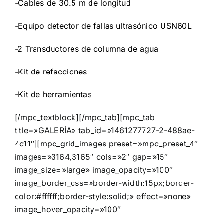
-Cables de 30.5 m de longitud
-Equipo detector de fallas ultrasónico USN60L
-2 Transductores de columna de agua
-Kit de refacciones
-Kit de herramientas
[/mpc_textblock][/mpc_tab][mpc_tab
title=»GALERÍA» tab_id=»1461277727-2-488ae-
4c11″][mpc_grid_images preset=»mpc_preset_4″
images=»3164,3165″ cols=»2″ gap=»15″
image_size=»large» image_opacity=»100″
image_border_css=»border-width:15px;border-
color:#ffffff;border-style:solid;» effect=»none»
image_hover_opacity=»100″