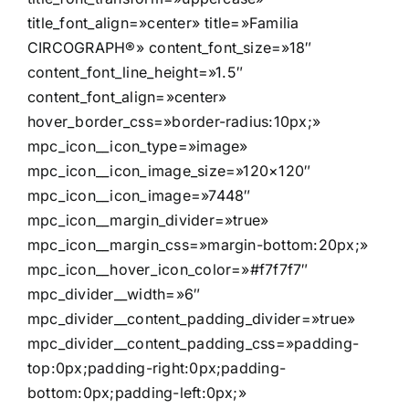
title_font_align=»center» title=»Familia
CIRCOGRAPH®» content_font_size=»18″
content_font_line_height=»1.5″
content_font_align=»center»
hover_border_css=»border-radius:10px;»
mpc_icon__icon_type=»image»
mpc_icon__icon_image_size=»120×120″
mpc_icon__icon_image=»7448″
mpc_icon__margin_divider=»true»
mpc_icon__margin_css=»margin-bottom:20px;»
mpc_icon__hover_icon_color=»#f7f7f7″
mpc_divider__width=»6″
mpc_divider__content_padding_divider=»true»
mpc_divider__content_padding_css=»padding-
top:0px;padding-right:0px;padding-
bottom:0px;padding-left:0px;»