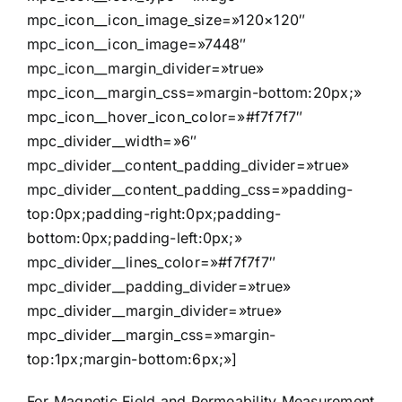
mpc_icon__icon_image_size=»120×120″
mpc_icon__icon_image=»7448″
mpc_icon__margin_divider=»true»
mpc_icon__margin_css=»margin-bottom:20px;»
mpc_icon__hover_icon_color=»#f7f7f7″
mpc_divider__width=»6″
mpc_divider__content_padding_divider=»true»
mpc_divider__content_padding_css=»padding-
top:0px;padding-right:0px;padding-
bottom:0px;padding-left:0px;»
mpc_divider__lines_color=»#f7f7f7″
mpc_divider__padding_divider=»true»
mpc_divider__margin_divider=»true»
mpc_divider__margin_css=»margin-
top:1px;margin-bottom:6px;»]
For Magnetic Field and Permeability Measurement