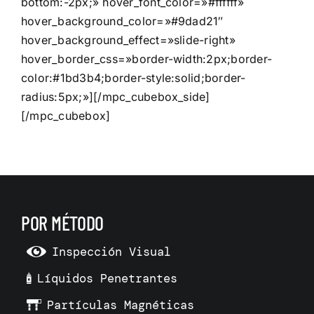
bottom:-2px;» hover_font_color=»#ffffff»
hover_background_color=»#9dad21″
hover_background_effect=»slide-right»
hover_border_css=»border-width:2px;border-
color:#1bd3b4;border-style:solid;border-
radius:5px;»][/mpc_cubebox_side]
[/mpc_cubebox]
POR MÉTODO
Inspección Visual
Líquidos Penetrantes
Partículas Magnéticas