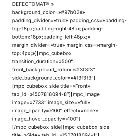
DEFECTOMAT® »
background_color=»#97b02e»
padding_divider=»true» padding_css=»padding-
top:18px;padding-right:48px;padding-
bottom:18px;padding-left:48px;»
margin_divider=»true» margin_css=»margin-
top:4px;»][mpc_cubebox
transition_duration=»500″
front_background_color=»#f3f3f3″
side_background_color=»#f3f3f3″]
[mpc_cubebox_side title=»Front»
tab_id=»1507818094-8″][mpc_image
image=»7733″ image_size=»full»
image_opacity=»100″ effect=»none»
image_hover_opacity=»100″]
[/mpc_cubebox_side][mpc_cubebox_side
title=»Side» tab_id=»1507818094-1″]