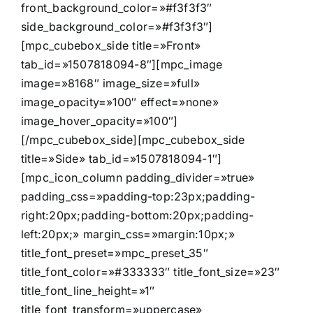
front_background_color=»#f3f3f3″
side_background_color=»#f3f3f3″]
[mpc_cubebox_side title=»Front»
tab_id=»1507818094-8″][mpc_image
image=»8168″ image_size=»full»
image_opacity=»100″ effect=»none»
image_hover_opacity=»100″]
[/mpc_cubebox_side][mpc_cubebox_side
title=»Side» tab_id=»1507818094-1″]
[mpc_icon_column padding_divider=»true»
padding_css=»padding-top:23px;padding-
right:20px;padding-bottom:20px;padding-
left:20px;» margin_css=»margin:10px;»
title_font_preset=»mpc_preset_35″
title_font_color=»#333333″ title_font_size=»23″
title_font_line_height=»1″
title_font_transform=»uppercase»