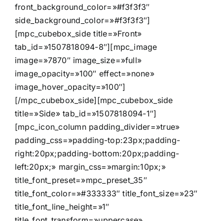
front_background_color=»#f3f3f3″
side_background_color=»#f3f3f3″]
[mpc_cubebox_side title=»Front»
tab_id=»1507818094-8″][mpc_image
image=»7870″ image_size=»full»
image_opacity=»100″ effect=»none»
image_hover_opacity=»100″]
[/mpc_cubebox_side][mpc_cubebox_side
title=»Side» tab_id=»1507818094-1″]
[mpc_icon_column padding_divider=»true»
padding_css=»padding-top:23px;padding-
right:20px;padding-bottom:20px;padding-
left:20px;» margin_css=»margin:10px;»
title_font_preset=»mpc_preset_35″
title_font_color=»#333333″ title_font_size=»23″
title_font_line_height=»1″
title_font_transform=»uppercase»