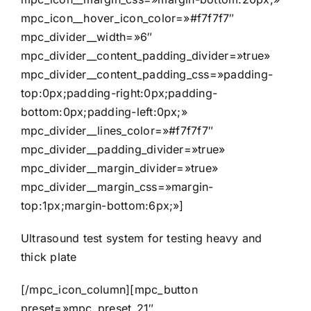
mpc_icon__hover_icon_color=»#f7f7f7″
mpc_divider__width=»6″
mpc_divider__content_padding_divider=»true»
mpc_divider__content_padding_css=»padding-
top:0px;padding-right:0px;padding-
bottom:0px;padding-left:0px;»
mpc_divider__lines_color=»#f7f7f7″
mpc_divider__padding_divider=»true»
mpc_divider__margin_divider=»true»
mpc_divider__margin_css=»margin-
top:1px;margin-bottom:6px;»]
Ultrasound test system for testing heavy and
thick plate
[/mpc_icon_column][mpc_button
preset=»mpc_preset_21″