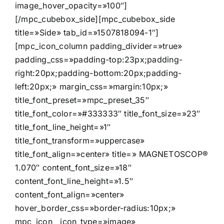
image_hover_opacity=»100″]
[/mpc_cubebox_side][mpc_cubebox_side
title=»Side» tab_id=»1507818094-1″]
[mpc_icon_column padding_divider=»true»
padding_css=»padding-top:23px;padding-
right:20px;padding-bottom:20px;padding-
left:20px;» margin_css=»margin:10px;»
title_font_preset=»mpc_preset_35″
title_font_color=»#333333″ title_font_size=»23″
title_font_line_height=»1″
title_font_transform=»uppercase»
title_font_align=»center» title=» MAGNETOSCOP®
1.070″ content_font_size=»18″
content_font_line_height=»1.5″
content_font_align=»center»
hover_border_css=»border-radius:10px;»
mpc_icon__icon_type=»image»