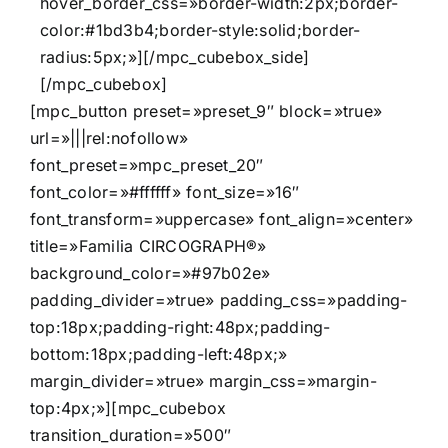
hover_border_css=»border-width:2px;border-
color:#1bd3b4;border-style:solid;border-
radius:5px;»][/mpc_cubebox_side]
[/mpc_cubebox]
[mpc_button preset=»preset_9″ block=»true»
url=»|||rel:nofollow»
font_preset=»mpc_preset_20″
font_color=»#ffffff» font_size=»16″
font_transform=»uppercase» font_align=»center»
title=»Familia CIRCOGRAPH®»
background_color=»#97b02e»
padding_divider=»true» padding_css=»padding-
top:18px;padding-right:48px;padding-
bottom:18px;padding-left:48px;»
margin_divider=»true» margin_css=»margin-
top:4px;»][mpc_cubebox
transition_duration=»500″