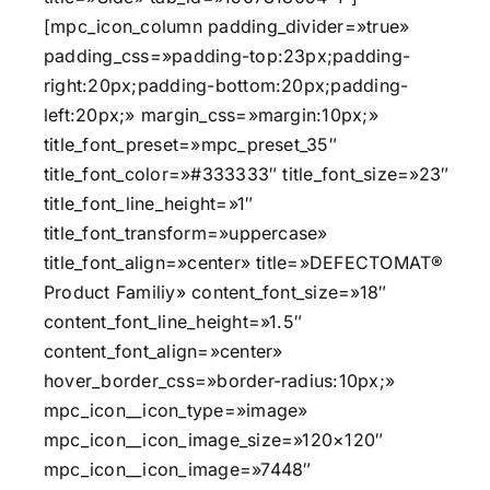
[mpc_icon_column padding_divider=»true»
padding_css=»padding-top:23px;padding-
right:20px;padding-bottom:20px;padding-
left:20px;» margin_css=»margin:10px;»
title_font_preset=»mpc_preset_35″
title_font_color=»#333333″ title_font_size=»23″
title_font_line_height=»1″
title_font_transform=»uppercase»
title_font_align=»center» title=»DEFECTOMAT®
Product Familiy» content_font_size=»18″
content_font_line_height=»1.5″
content_font_align=»center»
hover_border_css=»border-radius:10px;»
mpc_icon__icon_type=»image»
mpc_icon__icon_image_size=»120×120″
mpc_icon__icon_image=»7448″