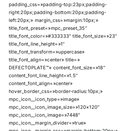
padding_css=»padding-top:23px;padding-
right:20px;padding-bottom:20px;padding-
left:20px;» margin_css=»margin:10px;»
title_font_preset=»mpc_preset_35″
title_font_color=»#333333″ title_font_size=»23″
title_font_line_height=»1″
title_font_transform=»uppercase»
title_font_align=»center» title=»
DEFECTOPLATE™» content_font_size=»18″
content_font_line_height=»1.5″
content_font_align=»center»
hover_border_css=»border-radius:10px;»
mpc_icon__icon_type=»image»
mpc_icon__icon_image_size=»120×120″
mpc_icon__icon_image=»7448″
mpc_icon__margin_divider=»true»
mpc_icon__margin_css=»margin-bottom:20px;»