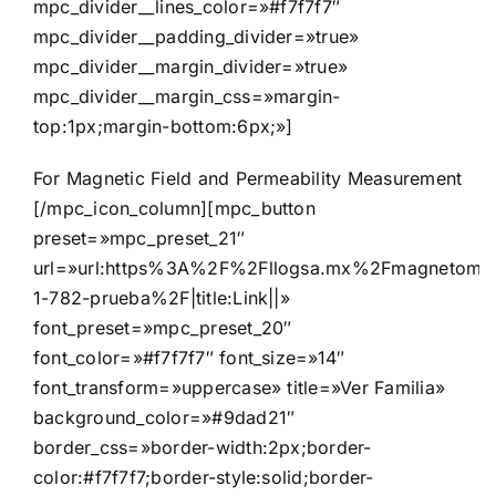
mpc_divider__lines_color=»#f7f7f7″
mpc_divider__padding_divider=»true»
mpc_divider__margin_divider=»true»
mpc_divider__margin_css=»margin-
top:1px;margin-bottom:6px;»]
For Magnetic Field and Permeability Measurement
[/mpc_icon_column][mpc_button
preset=»mpc_preset_21″
url=»url:https%3A%2F%2Fllogsa.mx%2Fmagnetomat
1-782-prueba%2F|title:Link||»
font_preset=»mpc_preset_20″
font_color=»#f7f7f7″ font_size=»14″
font_transform=»uppercase» title=»Ver Familia»
background_color=»#9dad21″
border_css=»border-width:2px;border-
color:#f7f7f7;border-style:solid;border-