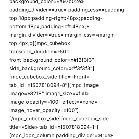
background_color=»#97b02e»
padding_divider=»true» padding_css=»padding-
top:18px;padding-right:48px;padding-
bottom:18px;padding-left:48px;»
margin_divider=»true» margin_css=»margin-
top:4px;»][mpc_cubebox
transition_duration=»500″
front_background_color=»#f3f3f3″
side_background_color=»#f3f3f3″]
[mpc_cubebox_side title=»Front»
tab_id=»1507818094-8″][mpc_image
image=»8218″ image_size=»full»
image_opacity=»100″ effect=»none»
image_hover_opacity=»100″]
[/mpc_cubebox_side][mpc_cubebox_side
title=»Side» tab_id=»1507818094-1″]
[mpc_icon_column padding_divider=»true»