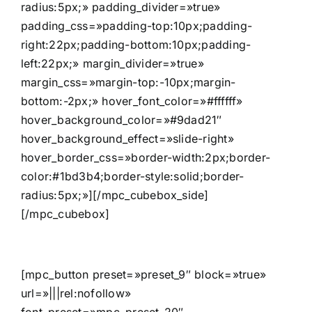
radius:5px;» padding_divider=»true»
padding_css=»padding-top:10px;padding-
right:22px;padding-bottom:10px;padding-
left:22px;» margin_divider=»true»
margin_css=»margin-top:-10px;margin-
bottom:-2px;» hover_font_color=»#ffffff»
hover_background_color=»#9dad21″
hover_background_effect=»slide-right»
hover_border_css=»border-width:2px;border-
color:#1bd3b4;border-style:solid;border-
radius:5px;»][/mpc_cubebox_side]
[/mpc_cubebox]
[mpc_button preset=»preset_9″ block=»true»
url=»|||rel:nofollow»