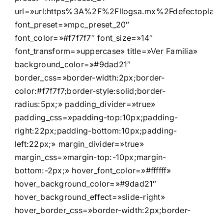
url=»url:https%3A%2F%2Fllogsa.mx%2Fdefectoplate%
font_preset=»mpc_preset_20″
font_color=»#f7f7f7″ font_size=»14″
font_transform=»uppercase» title=»Ver Familia»
background_color=»#9dad21″
border_css=»border-width:2px;border-
color:#f7f7f7;border-style:solid;border-
radius:5px;» padding_divider=»true»
padding_css=»padding-top:10px;padding-
right:22px;padding-bottom:10px;padding-
left:22px;» margin_divider=»true»
margin_css=»margin-top:-10px;margin-
bottom:-2px;» hover_font_color=»#ffffff»
hover_background_color=»#9dad21″
hover_background_effect=»slide-right»
hover_border_css=»border-width:2px;border-