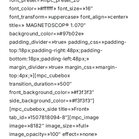
font_preset=»mpc_preset_20″
font_color=»#ffffff» font_size=»16″
font_transform=»uppercase» font_align=»center»
title=» MAGNETOSCOP® 1.070″
background_color=»#97b02e»
padding_divider=»true» padding_css=»padding-
top:18px;padding-right:48px;padding-
bottom:18px;padding-left:48px;»
margin_divider=»true» margin_css=»margin-
top:4px;»][mpc_cubebox
transition_duration=»500″
front_background_color=»#f3f3f3″
side_background_color=»#f3f3f3″]
[mpc_cubebox_side title=»Front»
tab_id=»1507818094-8″][mpc_image
image=»8182″ image_size=»full»
image_opacity=»100″ effect=»none»