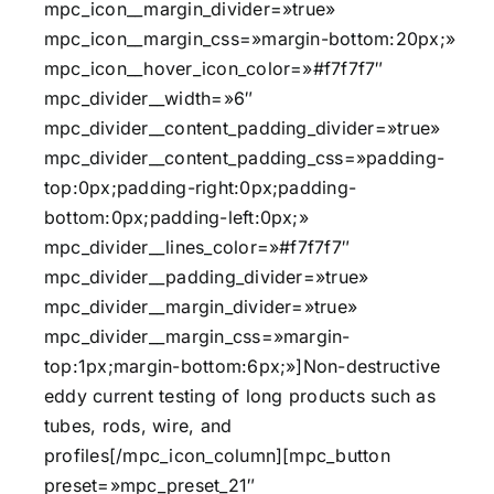
mpc_icon__margin_divider=»true»
mpc_icon__margin_css=»margin-bottom:20px;»
mpc_icon__hover_icon_color=»#f7f7f7″
mpc_divider__width=»6″
mpc_divider__content_padding_divider=»true»
mpc_divider__content_padding_css=»padding-
top:0px;padding-right:0px;padding-
bottom:0px;padding-left:0px;»
mpc_divider__lines_color=»#f7f7f7″
mpc_divider__padding_divider=»true»
mpc_divider__margin_divider=»true»
mpc_divider__margin_css=»margin-
top:1px;margin-bottom:6px;»]Non-destructive
eddy current testing of long products such as
tubes, rods, wire, and
profiles[/mpc_icon_column][mpc_button
preset=»mpc_preset_21″