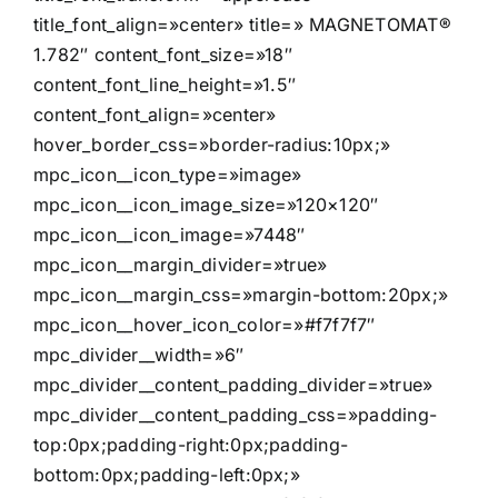
title_font_align=»center» title=» MAGNETOMAT®
1.782″ content_font_size=»18″
content_font_line_height=»1.5″
content_font_align=»center»
hover_border_css=»border-radius:10px;»
mpc_icon__icon_type=»image»
mpc_icon__icon_image_size=»120×120″
mpc_icon__icon_image=»7448″
mpc_icon__margin_divider=»true»
mpc_icon__margin_css=»margin-bottom:20px;»
mpc_icon__hover_icon_color=»#f7f7f7″
mpc_divider__width=»6″
mpc_divider__content_padding_divider=»true»
mpc_divider__content_padding_css=»padding-
top:0px;padding-right:0px;padding-
bottom:0px;padding-left:0px;»