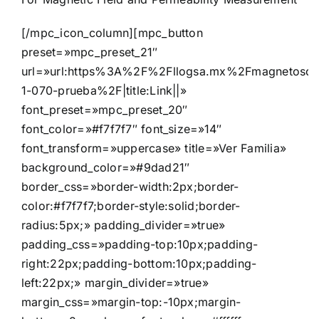
[/mpc_icon_column][mpc_button
preset=»mpc_preset_21″
url=»url:https%3A%2F%2Fllogsa.mx%2Fmagnetosco
1-070-prueba%2F|title:Link||»
font_preset=»mpc_preset_20″
font_color=»#f7f7f7″ font_size=»14″
font_transform=»uppercase» title=»Ver Familia»
background_color=»#9dad21″
border_css=»border-width:2px;border-
color:#f7f7f7;border-style:solid;border-
radius:5px;» padding_divider=»true»
padding_css=»padding-top:10px;padding-
right:22px;padding-bottom:10px;padding-
left:22px;» margin_divider=»true»
margin_css=»margin-top:-10px;margin-