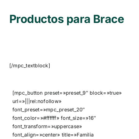
Productos para Brace
[/mpc_textblock]
[mpc_button preset=»preset_9″ block=»true»
url=»|||rel:nofollow»
font_preset=»mpc_preset_20″
font_color=»#ffffff» font_size=»16″
font_transform=»uppercase»
font_align=»center» title=»Familia