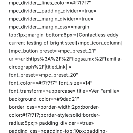
mpc_divider__lines_color=»#f7f7f7″
mpc_divider__padding_divider=»true»
mpc_divider__margin_divider=»true»
mpc_divider__margin_css=»margin-
top:1px;margin-bottom:6px;»]Contactless eddy
current testing of bright steel[/mpc_icon_column]
[mpc_button preset=»mpc_preset_21″
url=»url:https%3A%2F%2Fllogsa.mx%2Ffamilia-
circograph%2F|title:Link||»
font_preset=»mpc_preset_20″
font_color=»#f7f7f7″ font_size=»14″
font_transform=»uppercase» title=»Ver Familia»
background_color=»#9dad21″
border_css=»border-width:2px;border-
color:#f7f7f7;border-style:solid;border-
radius:5px;» padding_divider=»true»
padding_css=»padding-top:10px;padding-