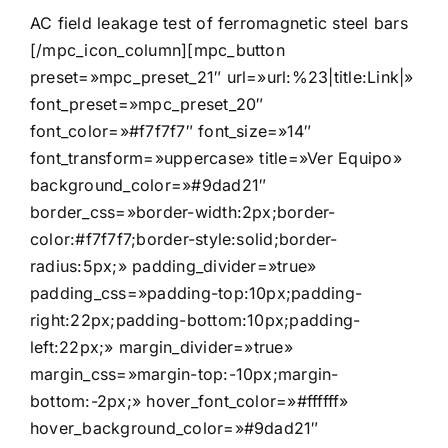
AC field leakage test of ferromagnetic steel bars
[/mpc_icon_column][mpc_button
preset=»mpc_preset_21″ url=»url:%23|title:Link|»
font_preset=»mpc_preset_20″
font_color=»#f7f7f7″ font_size=»14″
font_transform=»uppercase» title=»Ver Equipo»
background_color=»#9dad21″
border_css=»border-width:2px;border-
color:#f7f7f7;border-style:solid;border-
radius:5px;» padding_divider=»true»
padding_css=»padding-top:10px;padding-
right:22px;padding-bottom:10px;padding-
left:22px;» margin_divider=»true»
margin_css=»margin-top:-10px;margin-
bottom:-2px;» hover_font_color=»#ffffff»
hover_background_color=»#9dad21″