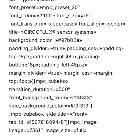
font_preset=»mpc_preset_20″
font_color=»#ffffff» font_size=»16″
font_transform=»uppercase» font_align=»center»
title=»CIRCOFLUX® sensor systems»
background_color=»#97b02e»
padding_divider=»true» padding_css=»padding-
top:18px;padding-right:48px;padding-
bottom:18px;padding-left:48px;»
margin_divider=»true» margin_css=»margin-
top:4px;»][mpc_cubebox
transition_duration=»500″
front_background_color=»#f3f3f3″
side_background_color=»#f3f3f3″]
[mpc_cubebox_side title=»Front»
tab_id=»1507818094-8″][mpc_image
image=»7561″ image_size=»full»