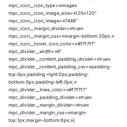
mpc_icon__icon_type=»image»
mpc_icon__icon_image_size=»120×120″
mpc_icon__icon_image=»7448″
mpc_icon__margin_divider=»true»
mpc_icon__margin_css=»margin-bottom:20px;»
mpc_icon__hover_icon_color=»#f7f7f7″
mpc_divider__width=»6″
mpc_divider__content_padding_divider=»true»
mpc_divider__content_padding_css=»padding-
top:0px;padding-right:0px;padding-
bottom:0px;padding-left:0px;»
mpc_divider__lines_color=»#f7f7f7″
mpc_divider__padding_divider=»true»
mpc_divider__margin_divider=»true»
mpc_divider__margin_css=»margin-
top:1px;margin-bottom:6px;»]