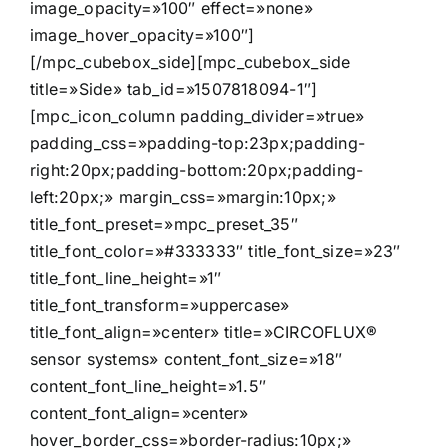
image_opacity=»100″ effect=»none»
image_hover_opacity=»100″]
[/mpc_cubebox_side][mpc_cubebox_side
title=»Side» tab_id=»1507818094-1″]
[mpc_icon_column padding_divider=»true»
padding_css=»padding-top:23px;padding-
right:20px;padding-bottom:20px;padding-
left:20px;» margin_css=»margin:10px;»
title_font_preset=»mpc_preset_35″
title_font_color=»#333333″ title_font_size=»23″
title_font_line_height=»1″
title_font_transform=»uppercase»
title_font_align=»center» title=»CIRCOFLUX®
sensor systems» content_font_size=»18″
content_font_line_height=»1.5″
content_font_align=»center»
hover_border_css=»border-radius:10px;»