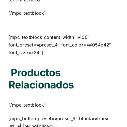
[/mpc_textblock]
[mpc_textblock content_width=»100″
font_preset=»preset_4″ font_color=»#054c42″
font_size=»24″]
Productos
Relacionados
[/mpc_textblock]
[mpc_button preset=»preset_9″ block=»true»
url=»|||rel:nofollow»