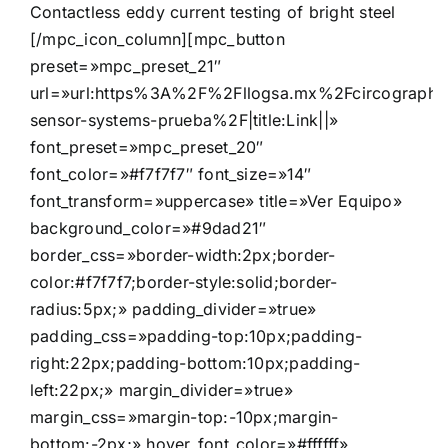
Contactless eddy current testing of bright steel
[/mpc_icon_column][mpc_button
preset=»mpc_preset_21″
url=»url:https%3A%2F%2Fllogsa.mx%2Fcircograph-
sensor-systems-prueba%2F|title:Link||»
font_preset=»mpc_preset_20″
font_color=»#f7f7f7″ font_size=»14″
font_transform=»uppercase» title=»Ver Equipo»
background_color=»#9dad21″
border_css=»border-width:2px;border-
color:#f7f7f7;border-style:solid;border-
radius:5px;» padding_divider=»true»
padding_css=»padding-top:10px;padding-
right:22px;padding-bottom:10px;padding-
left:22px;» margin_divider=»true»
margin_css=»margin-top:-10px;margin-
bottom:-2px;» hover_font_color=»#ffffff»