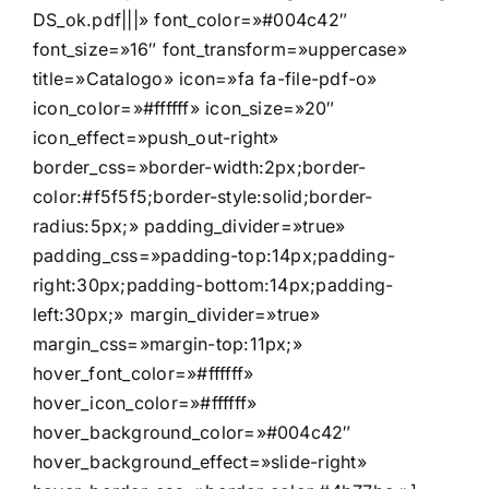
DS_ok.pdf|||» font_color=»#004c42″
font_size=»16″ font_transform=»uppercase»
title=»Catalogo» icon=»fa fa-file-pdf-o»
icon_color=»#ffffff» icon_size=»20″
icon_effect=»push_out-right»
border_css=»border-width:2px;border-
color:#f5f5f5;border-style:solid;border-
radius:5px;» padding_divider=»true»
padding_css=»padding-top:14px;padding-
right:30px;padding-bottom:14px;padding-
left:30px;» margin_divider=»true»
margin_css=»margin-top:11px;»
hover_font_color=»#ffffff»
hover_icon_color=»#ffffff»
hover_background_color=»#004c42″
hover_background_effect=»slide-right»