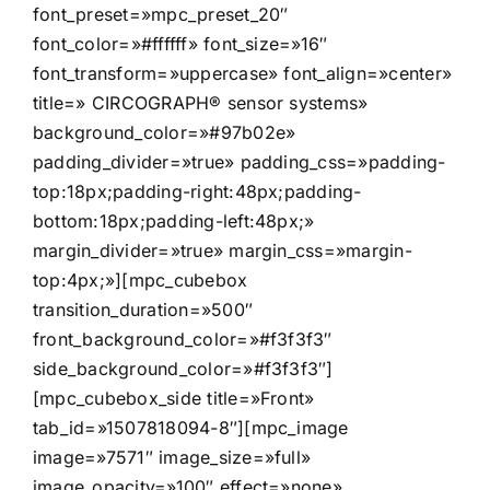
font_preset=»mpc_preset_20″
font_color=»#ffffff» font_size=»16″
font_transform=»uppercase» font_align=»center»
title=» CIRCOGRAPH® sensor systems»
background_color=»#97b02e»
padding_divider=»true» padding_css=»padding-
top:18px;padding-right:48px;padding-
bottom:18px;padding-left:48px;»
margin_divider=»true» margin_css=»margin-
top:4px;»][mpc_cubebox
transition_duration=»500″
front_background_color=»#f3f3f3″
side_background_color=»#f3f3f3″]
[mpc_cubebox_side title=»Front»
tab_id=»1507818094-8″][mpc_image
image=»7571″ image_size=»full»
image_opacity=»100″ effect=»none»