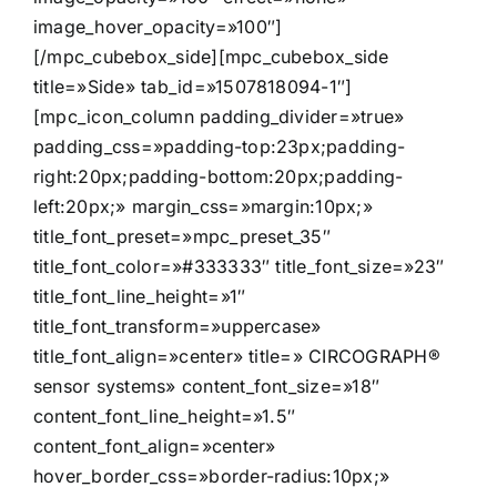
image_hover_opacity=»100″]
[/mpc_cubebox_side][mpc_cubebox_side
title=»Side» tab_id=»1507818094-1″]
[mpc_icon_column padding_divider=»true»
padding_css=»padding-top:23px;padding-
right:20px;padding-bottom:20px;padding-
left:20px;» margin_css=»margin:10px;»
title_font_preset=»mpc_preset_35″
title_font_color=»#333333″ title_font_size=»23″
title_font_line_height=»1″
title_font_transform=»uppercase»
title_font_align=»center» title=» CIRCOGRAPH®
sensor systems» content_font_size=»18″
content_font_line_height=»1.5″
content_font_align=»center»
hover_border_css=»border-radius:10px;»