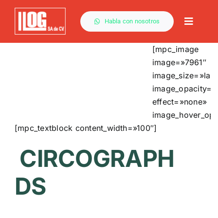
Saltar
al
Habla con nosotros
Toggle
contenido
Naviga
[mpc_image
image=»7961″
image_size=»lar
image_opacity=»
effect=»none»
image_hover_opa
[mpc_textblock content_width=»100″]
CIRCOGRAPH
DS