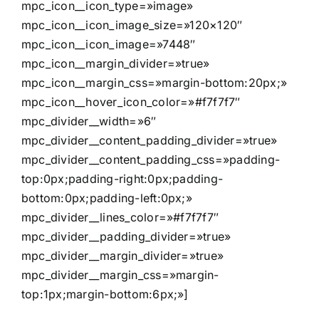
mpc_icon__icon_type=»image»
mpc_icon__icon_image_size=»120×120″
mpc_icon__icon_image=»7448″
mpc_icon__margin_divider=»true»
mpc_icon__margin_css=»margin-bottom:20px;»
mpc_icon__hover_icon_color=»#f7f7f7″
mpc_divider__width=»6″
mpc_divider__content_padding_divider=»true»
mpc_divider__content_padding_css=»padding-
top:0px;padding-right:0px;padding-
bottom:0px;padding-left:0px;»
mpc_divider__lines_color=»#f7f7f7″
mpc_divider__padding_divider=»true»
mpc_divider__margin_divider=»true»
mpc_divider__margin_css=»margin-
top:1px;margin-bottom:6px;»]