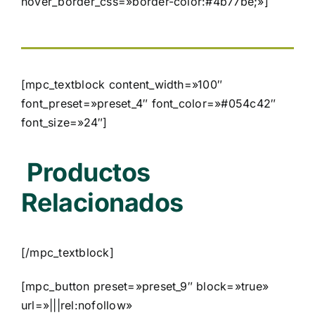
hover_border_css=»border-color:#4b77be;»]
[mpc_textblock content_width=»100″
font_preset=»preset_4″ font_color=»#054c42″
font_size=»24″]
Productos
Relacionados
[/mpc_textblock]
[mpc_button preset=»preset_9″ block=»true»
url=»|||rel:nofollow»