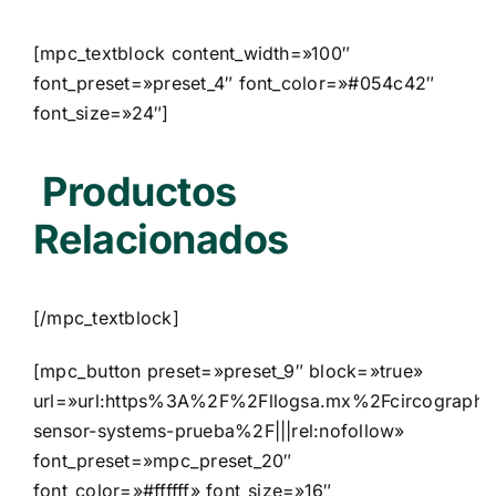
[mpc_textblock content_width=»100″
font_preset=»preset_4″ font_color=»#054c42″
font_size=»24″]
Productos
Relacionados
[/mpc_textblock]
[mpc_button preset=»preset_9″ block=»true»
url=»url:https%3A%2F%2Fllogsa.mx%2Fcircograph-
sensor-systems-prueba%2F|||rel:nofollow»
font_preset=»mpc_preset_20″
font_color=»#ffffff» font_size=»16″