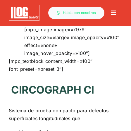
Saltar
al
Habla con nosotros
Toggle
contenido
Naviga
[mpc_image image=»7979″
image_size=»large» image_opacity=»100″
effect=»none»
image_hover_opacity=»100″]
[mpc_textblock content_width=»100″
font_preset=»preset_3″]
CIRCOGRAPH CI
Sistema de prueba compacto para defectos
superficiales longitudinales que