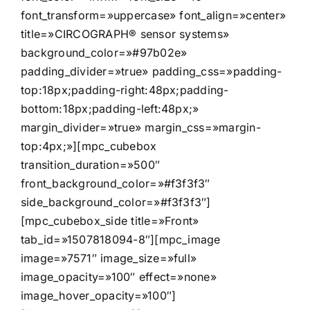
font_transform=»uppercase» font_align=»center»
title=»CIRCOGRAPH® sensor systems»
background_color=»#97b02e»
padding_divider=»true» padding_css=»padding-
top:18px;padding-right:48px;padding-
bottom:18px;padding-left:48px;»
margin_divider=»true» margin_css=»margin-
top:4px;»][mpc_cubebox
transition_duration=»500″
front_background_color=»#f3f3f3″
side_background_color=»#f3f3f3″]
[mpc_cubebox_side title=»Front»
tab_id=»1507818094-8″][mpc_image
image=»7571″ image_size=»full»
image_opacity=»100″ effect=»none»
image_hover_opacity=»100″]