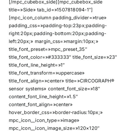
[/mpc_cubebox_side][mpc_cubebox_side
title=»Side» tab_id=»1507818094-1″]
[mpc_icon_column padding_divider=»true»
padding_css=»padding-top:23px;padding-
right:20px;padding-bottom:20px;padding-
left:20px;» margin_css=»margin:10px;»
title_font_preset=»mpc_preset_35″
title_font_color=»#333333″ title_font_size=»23″
title_font_line_height=»1″
title_font_transform=»uppercase»
title_font_align=»center» title=»CIRCOGRAPH®
sensor systems» content_font_size=»18″
content_font_line_height=»1.5″
content_font_align=»center»
hover_border_css=»border-radius:10px;»
mpc_icon__icon_type=»image»
mpc_icon__icon_image_size=»120×120″