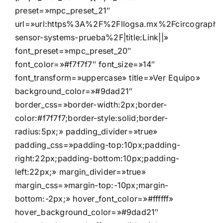
preset=»mpc_preset_21″
url=»url:https%3A%2F%2Fllogsa.mx%2Fcircograph-
sensor-systems-prueba%2F|title:Link||»
font_preset=»mpc_preset_20″
font_color=»#f7f7f7″ font_size=»14″
font_transform=»uppercase» title=»Ver Equipo»
background_color=»#9dad21″
border_css=»border-width:2px;border-
color:#f7f7f7;border-style:solid;border-
radius:5px;» padding_divider=»true»
padding_css=»padding-top:10px;padding-
right:22px;padding-bottom:10px;padding-
left:22px;» margin_divider=»true»
margin_css=»margin-top:-10px;margin-
bottom:-2px;» hover_font_color=»#ffffff»
hover_background_color=»#9dad21″