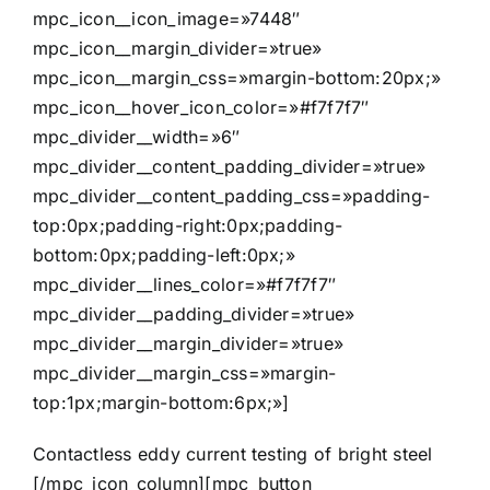
mpc_icon__icon_image=»7448″
mpc_icon__margin_divider=»true»
mpc_icon__margin_css=»margin-bottom:20px;»
mpc_icon__hover_icon_color=»#f7f7f7″
mpc_divider__width=»6″
mpc_divider__content_padding_divider=»true»
mpc_divider__content_padding_css=»padding-
top:0px;padding-right:0px;padding-
bottom:0px;padding-left:0px;»
mpc_divider__lines_color=»#f7f7f7″
mpc_divider__padding_divider=»true»
mpc_divider__margin_divider=»true»
mpc_divider__margin_css=»margin-
top:1px;margin-bottom:6px;»]
Contactless eddy current testing of bright steel
[/mpc_icon_column][mpc_button