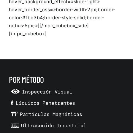
hover_background_effect=»slide-right»
hover_border_css=»border-width:2px;border-
color:#1bd3b4;border-style:solid;border-
radius:5px;»][/mpc_cubebox_side]
[/mpc_cubebox]
POR MÉTODO
Inspección Visual
Líquidos Penetrantes
Partículas Magnéticas
Ultrasonido Industrial