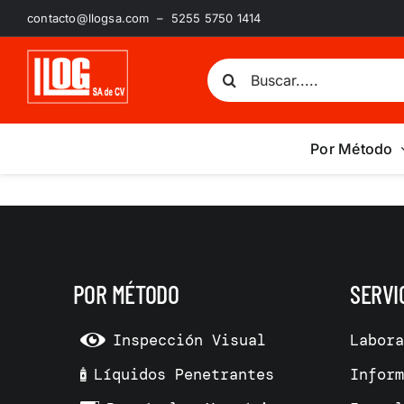
Saltar
contacto@llogsa.com – 5255 5750 1414
al
contenido
Buscar:
Por Método
POR MÉTODO
SERVI
Inspección Visual
Labor
Líquidos Penetrantes
Infor