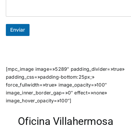
*
Enviar
[mpc_image image=»5289″ padding_divider=»true»
padding_css=»padding-bottom:25px;»
force_fullwidth=»true» image_opacity=»100″
image_inner_border_gap=»0″ effect=»none»
image_hover_opacity=»100″]
Oficina Villahermosa