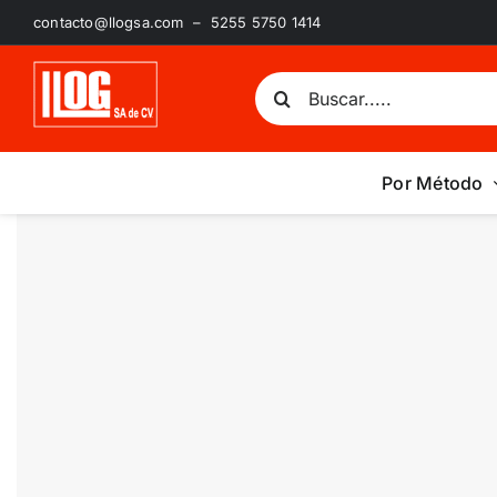
Saltar
contacto@llogsa.com – 5255 5750 1414
al
contenido
Buscar:
Por Método