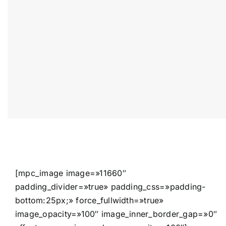
[mpc_image image=»11660″
padding_divider=»true» padding_css=»padding-
bottom:25px;» force_fullwidth=»true»
image_opacity=»100″ image_inner_border_gap=»0″