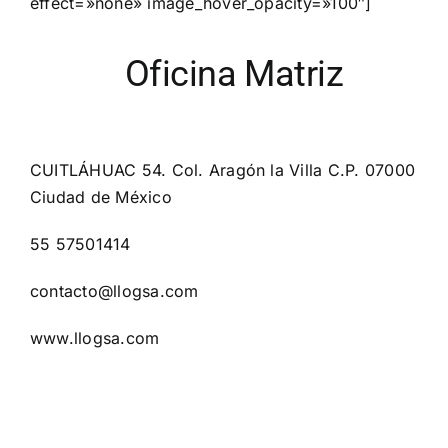
effect=»none» image_hover_opacity=»100″]
Oficina Matriz
CUITLÁHUAC 54. Col. Aragón la Villa C.P. 07000
Ciudad de México
55 57501414
contacto@llogsa.com
www.llogsa.com