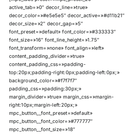
active_tab=»0″ decor_line=»true»
decor_color=»#e5e5e5″ decor_active=»#d11b21″
decor_size=»2″ decor_gap=»5″
font_preset=»default» font_color=»#333333″
font_size=»16″ font_line_height=»1.75″
font_transform=»none» font_align=»left»
content_padding_divider=»true»
content_padding_css=»padding-
top:20px;padding-right:0px;padding-left:0px;»
background_color=»#f7f7f7″
padding_css=»padding:30px;»
margin_divider=»true» margin_css=»margin-
right:10px;margin-left:20px;»
mpc_button__font_preset=»default»
mpc_button__font_color=»#777777″
mpc_button__font_size=»18″