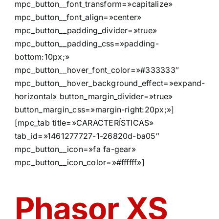
mpc_button__font_transform=»capitalize»
mpc_button__font_align=»center»
mpc_button__padding_divider=»true»
mpc_button__padding_css=»padding-
bottom:10px;»
mpc_button__hover_font_color=»#333333″
mpc_button__hover_background_effect=»expand-
horizontal» button_margin_divider=»true»
button_margin_css=»margin-right:20px;»]
[mpc_tab title=»CARACTERÍSTICAS»
tab_id=»1461277727-1-26820d-ba05″
mpc_button__icon=»fa fa-gear»
mpc_button__icon_color=»#ffffff»]
Phasor XS