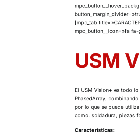
mpc_button__hover_backgr
button_margin_divider=»tr
[mpc_tab title=»CARACTE
mpc_button__icon=»fa fa-g
USM V
El USM Vision+ es todo lo 
PhasedArray, combinando i
por lo que se puede utiliz
como: soldadura, piezas fo
Características: