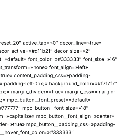
eset_20″ active_tab=»0″ decor_line=»true»
cor_active=»#d11b21″ decor_size=»2″
t=»default» font_color=»#333333″ font_size=»16″
nt_transform=»none» font_align=»left»
»true» content_padding_css=»padding-
x;padding-left:0px;» background_color=»#f7f7f7″
x;» margin_divider=»true» margin_css=»margin-
px;» mpc_button__font_preset=»default»
#777777″ mpc_button__font_size=»18″
m=»capitalize» mpc_button__font_align=»center»
der=»true» mpc_button__padding_css=»padding-
n__hover_font_color=»#333333″