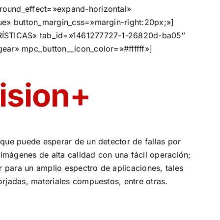
ound_effect=»expand-horizontal»
ue» button_margin_css=»margin-right:20px;»]
RÍSTICAS» tab_id=»1461277727-1-26820d-ba05″
ear» mpc_button__icon_color=»#ffffff»]
ision+
que puede esperar de un detector de fallas por
mágenes de alta calidad con una fácil operación;
ar para un amplio espectro de aplicaciones, tales
rjadas, materiales compuestos, entre otras.