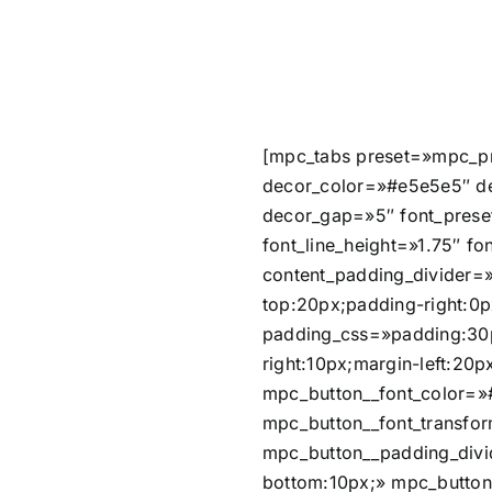
[mpc_tabs preset=»mpc_pr
decor_color=»#e5e5e5″ de
decor_gap=»5″ font_prese
font_line_height=»1.75″ fo
content_padding_divider=
top:20px;padding-right:0p
padding_css=»padding:30p
right:10px;margin-left:20
mpc_button__font_color=»
mpc_button__font_transfor
mpc_button__padding_divi
bottom:10px;» mpc_butto