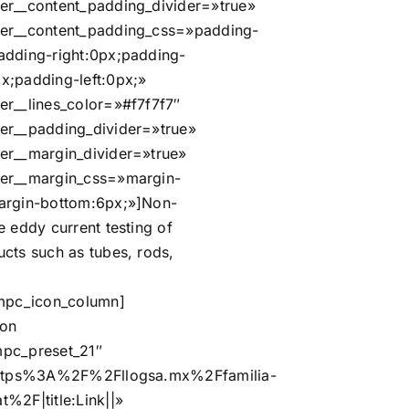
er__content_padding_divider=»true»
er__content_padding_css=»padding-
adding-right:0px;padding-
x;padding-left:0px;»
er__lines_color=»#f7f7f7″
er__padding_divider=»true»
er__margin_divider=»true»
er__margin_css=»margin-
argin-bottom:6px;»]Non-
e eddy current testing of
cts such as tubes, rods,
/mpc_icon_column]
ton
pc_preset_21″
:https%3A%2F%2Fllogsa.mx%2Ffamilia-
%2F|title:Link||»