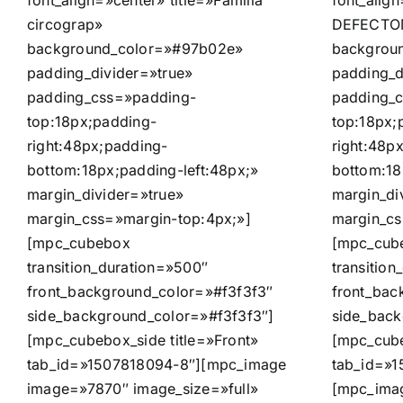
font_align=»center» title=»Familia
font_align
circograp»
DEFECTO
background_color=»#97b02e»
backgrou
padding_divider=»true»
padding_d
padding_css=»padding-
padding_
top:18px;padding-
top:18px;
right:48px;padding-
right:48p
bottom:18px;padding-left:48px;»
bottom:18
margin_divider=»true»
margin_di
margin_css=»margin-top:4px;»]
margin_cs
[mpc_cubebox
[mpc_cub
transition_duration=»500″
transitio
front_background_color=»#f3f3f3″
front_bac
side_background_color=»#f3f3f3″]
side_back
[mpc_cubebox_side title=»Front»
[mpc_cube
tab_id=»1507818094-8″][mpc_image
tab_id=»1
image=»7870″ image_size=»full»
[mpc_ima