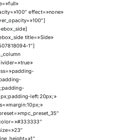
e=»full»
city=»100″ effect=»none»
er_opacity=»100″]
ebox_side]
box_side title=»Side»
507818094-1″]
n_column
ivider=»true»
css=»padding-
padding-
x;padding-
px;padding-left:20px;»
s=»margin:10px;»
t_preset=»mpc_preset_35″
t_color=»#333333″
_size=»23″
_line_height=»1″