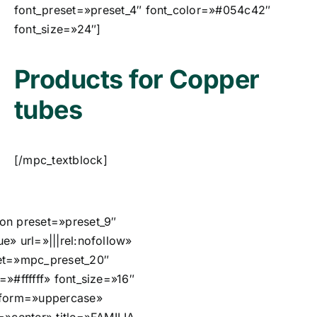
font_preset=»preset_4″ font_color=»#054c42″
font_size=»24″]
Products for Copper
tubes
[/mpc_textblock]
on preset=»preset_9″
e» url=»|||rel:nofollow»
et=»mpc_preset_20″
=»#ffffff» font_size=»16″
sform=»uppercase»