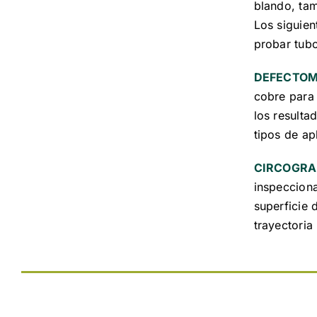
blando, ta
Los siguien
probar tub
DEFECTOM
cobre para 
los resulta
tipos de ap
CIRCOGRA
inspecciona
superficie 
trayectoria