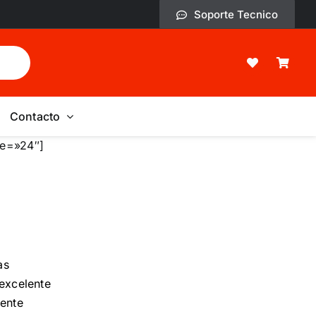
Soporte Tecnico
Contacto
ze=»24″]
as
 excelente
mente