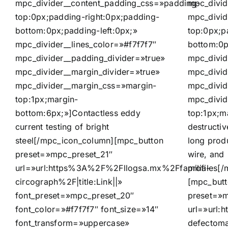
mpc_divider__content_padding_css=»padding-
mpc_divid
top:0px;padding-right:0px;padding-
mpc_divid
bottom:0px;padding-left:0px;»
top:0px;p
mpc_divider__lines_color=»#f7f7f7″
bottom:0p
mpc_divider__padding_divider=»true»
mpc_divid
mpc_divider__margin_divider=»true»
mpc_divid
mpc_divider__margin_css=»margin-
mpc_divid
top:1px;margin-
mpc_divid
bottom:6px;»]Contactless eddy
top:1px;m
current testing of bright
destructiv
steel[/mpc_icon_column][mpc_button
long produ
preset=»mpc_preset_21″
wire, and
url=»url:https%3A%2F%2Fllogsa.mx%2Ffamilia-
profiles[
circograph%2F|title:Link||»
[mpc_but
font_preset=»mpc_preset_20″
preset=»m
font_color=»#f7f7f7″ font_size=»14″
url=»url
font_transform=»uppercase»
defectomat