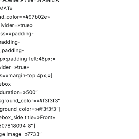
=»center» title=»FAMILIA
MAT»
nd_color=»#97b02e»
ivider=»true»
css=»padding-
padding-
x;padding-
px;padding-left:48px;»
vider=»true»
s=»margin-top:4px;»]
ebox
n_duration=»500″
kground_color=»#f3f3f3″
ground_color=»#f3f3f3″]
box_side title=»Front»
507818094-8″]
ge image=»7733″