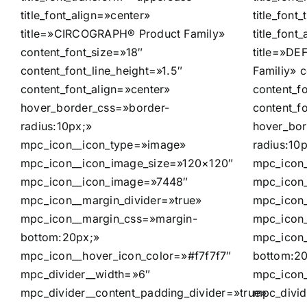
title_font_align=»center»
title_fon
title=»CIRCOGRAPH® Product Family»
title_font
content_font_size=»18″
title=»D
content_font_line_height=»1.5″
Familiy» 
content_font_align=»center»
content_fo
hover_border_css=»border-
content_f
radius:10px;»
hover_bor
mpc_icon__icon_type=»image»
radius:10
mpc_icon__icon_image_size=»120×120″
mpc_icon
mpc_icon__icon_image=»7448″
mpc_icon
mpc_icon__margin_divider=»true»
mpc_icon
mpc_icon__margin_css=»margin-
mpc_icon_
bottom:20px;»
mpc_icon
mpc_icon__hover_icon_color=»#f7f7f7″
bottom:2
mpc_divider__width=»6″
mpc_icon_
mpc_divider__content_padding_divider=»true»
mpc_divid