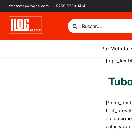
Saltar
contacto@llogsa.com – 5255 5750 1414
al
contenido
Buscar:
Por Método
[mpc_textb
Tubo
[/mpc_text
font_preset
aplicacione
calor y con