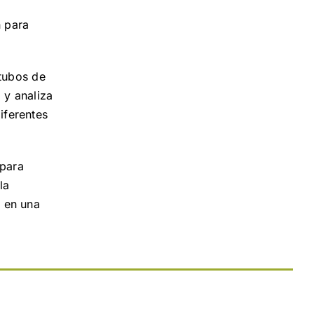
n para
tubos de
 y analiza
iferentes
para
la
l en una