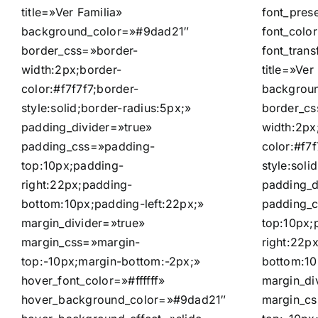
title=»Ver Familia»
font_pres
background_color=»#9dad21″
font_colo
border_css=»border-
font_tran
width:2px;border-
title=»Ver
color:#f7f7f7;border-
backgrou
style:solid;border-radius:5px;»
border_cs
padding_divider=»true»
width:2px
padding_css=»padding-
color:#f7f
top:10px;padding-
style:soli
right:22px;padding-
padding_d
bottom:10px;padding-left:22px;»
padding_
margin_divider=»true»
top:10px;
margin_css=»margin-
right:22p
top:-10px;margin-bottom:-2px;»
bottom:10
hover_font_color=»#ffffff»
margin_di
hover_background_color=»#9dad21″
margin_cs