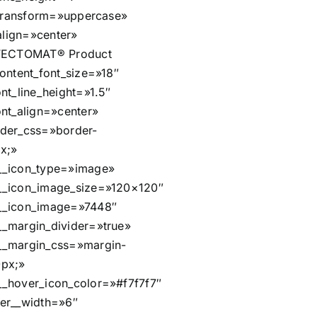
t_transform=»uppercase»
_align=»center»
EFECTOMAT® Product
content_font_size=»18″
nt_line_height=»1.5″
ont_align=»center»
der_css=»border-
px;»
__icon_type=»image»
__icon_image_size=»120×120″
__icon_image=»7448″
_margin_divider=»true»
__margin_css=»margin-
0px;»
_hover_icon_color=»#f7f7f7″
er__width=»6″