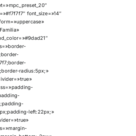
et=»mpc_preset_20″
r=»#f7f7f7″ font_size=»14″
sform=»uppercase»
 Familia»
nd_color=»#9dad21″
s=»border-
;border-
7f7;border-
d;border-radius:5px;»
ivider=»true»
css=»padding-
padding-
x;padding-
px;padding-left:22px;»
vider=»true»
s=»margin-