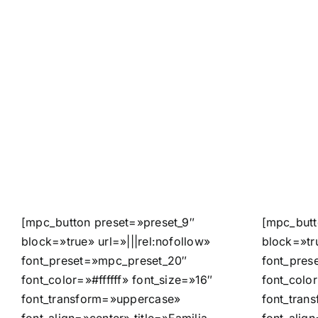
[mpc_button preset=»preset_9″
[mpc_butt
block=»true» url=»|||rel:nofollow»
block=»tru
font_preset=»mpc_preset_20″
font_pres
font_color=»#ffffff» font_size=»16″
font_color
font_transform=»uppercase»
font_tran