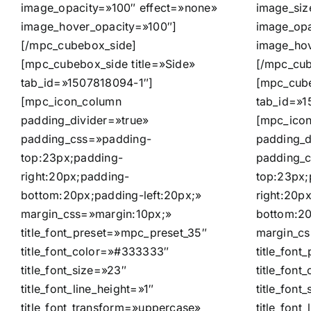
image_opacity=»100″ effect=»none»
image_siz
image_hover_opacity=»100″]
image_opa
[/mpc_cubebox_side]
image_hov
[mpc_cubebox_side title=»Side»
[/mpc_cub
tab_id=»1507818094-1″]
[mpc_cube
[mpc_icon_column
tab_id=»1
padding_divider=»true»
[mpc_ico
padding_css=»padding-
padding_d
top:23px;padding-
padding_
right:20px;padding-
top:23px;
bottom:20px;padding-left:20px;»
right:20p
margin_css=»margin:10px;»
bottom:20
title_font_preset=»mpc_preset_35″
margin_cs
title_font_color=»#333333″
title_fon
title_font_size=»23″
title_fon
title_font_line_height=»1″
title_font
title_font_transform=»uppercase»
title_font