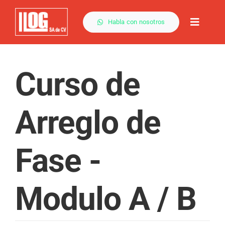
Saltar
al
Habla con nosotros
Toggle
contenido
Naviga
Curso de
Arreglo de
Fase -
Modulo A / B