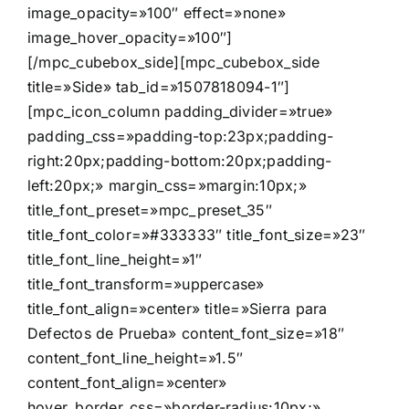
image_opacity=»100″ effect=»none»
image_hover_opacity=»100″]
[/mpc_cubebox_side][mpc_cubebox_side
title=»Side» tab_id=»1507818094-1″]
[mpc_icon_column padding_divider=»true»
padding_css=»padding-top:23px;padding-
right:20px;padding-bottom:20px;padding-
left:20px;» margin_css=»margin:10px;»
title_font_preset=»mpc_preset_35″
title_font_color=»#333333″ title_font_size=»23″
title_font_line_height=»1″
title_font_transform=»uppercase»
title_font_align=»center» title=»Sierra para
Defectos de Prueba» content_font_size=»18″
content_font_line_height=»1.5″
content_font_align=»center»
hover_border_css=»border-radius:10px;»