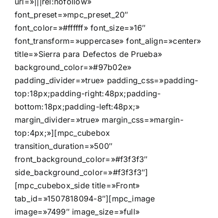
url=»|||rel:nofollow»
font_preset=»mpc_preset_20″
font_color=»#ffffff» font_size=»16″
font_transform=»uppercase» font_align=»center»
title=»Sierra para Defectos de Prueba»
background_color=»#97b02e»
padding_divider=»true» padding_css=»padding-
top:18px;padding-right:48px;padding-
bottom:18px;padding-left:48px;»
margin_divider=»true» margin_css=»margin-
top:4px;»][mpc_cubebox
transition_duration=»500″
front_background_color=»#f3f3f3″
side_background_color=»#f3f3f3″]
[mpc_cubebox_side title=»Front»
tab_id=»1507818094-8″][mpc_image
image=»7499″ image_size=»full»