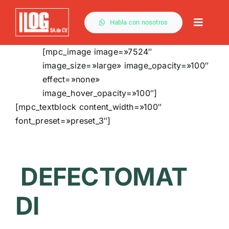
Saltar
al
Habla con nosotros
Toggle
contenido
Naviga
[mpc_image image=»7524″
image_size=»large» image_opacity=»100″
effect=»none»
image_hover_opacity=»100″]
[mpc_textblock content_width=»100″
font_preset=»preset_3″]
DEFECTOMAT
DI