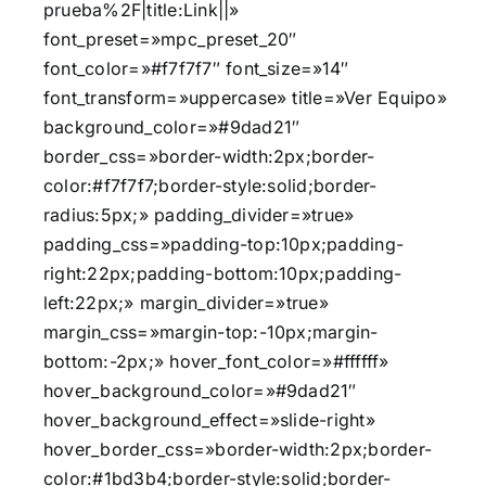
prueba%2F|title:Link||»
font_preset=»mpc_preset_20″
font_color=»#f7f7f7″ font_size=»14″
font_transform=»uppercase» title=»Ver Equipo»
background_color=»#9dad21″
border_css=»border-width:2px;border-
color:#f7f7f7;border-style:solid;border-
radius:5px;» padding_divider=»true»
padding_css=»padding-top:10px;padding-
right:22px;padding-bottom:10px;padding-
left:22px;» margin_divider=»true»
margin_css=»margin-top:-10px;margin-
bottom:-2px;» hover_font_color=»#ffffff»
hover_background_color=»#9dad21″
hover_background_effect=»slide-right»
hover_border_css=»border-width:2px;border-
color:#1bd3b4;border-style:solid;border-