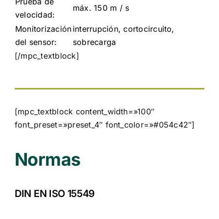
Prueba de
máx. 150 m / s
velocidad:
Monitorización
interrupción, cortocircuito,
del sensor:
sobrecarga
[/mpc_textblock]
[mpc_textblock content_width=»100″
font_preset=»preset_4″ font_color=»#054c42″]
Normas
DIN EN ISO 15549