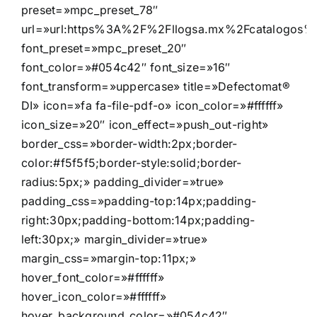
preset=»mpc_preset_78″
url=»url:https%3A%2F%2Fllogsa.mx%2Fcatalogos%2
font_preset=»mpc_preset_20″
font_color=»#054c42″ font_size=»16″
font_transform=»uppercase» title=»Defectomat®
DI» icon=»fa fa-file-pdf-o» icon_color=»#ffffff»
icon_size=»20″ icon_effect=»push_out-right»
border_css=»border-width:2px;border-
color:#f5f5f5;border-style:solid;border-
radius:5px;» padding_divider=»true»
padding_css=»padding-top:14px;padding-
right:30px;padding-bottom:14px;padding-
left:30px;» margin_divider=»true»
margin_css=»margin-top:11px;»
hover_font_color=»#ffffff»
hover_icon_color=»#ffffff»
hover_background_color=»#054c42″