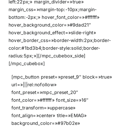
left:22px;» margin_divider=»true»
margin_css=»margin-top:-10px;margin-
bottom:-2px;» hover_font_color=»#ffffff»
hover_background_color=»#9dad21″
hover_background_effect=»slide-right»
hover_border_css=»border-width:2px;border-
color:#1bd3b4;border-style:solid;border-
radius:5px;»][/mpc_cubebox_side]
[/mpc_cubebox]
[mpc_button preset=»preset_9″ block=»true»
url=»|||rel:nofollow»
font_preset=»mpc_preset_20″
font_color=»#ffffff» font_size=»16″
font_transform=»uppercase»
font_align=»center» title=»EMAG»
background_color=»#97b02e»