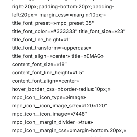
right:20px;padding-bottom:20px;padding-
left:20px;» margin_css=»margin:10px;»
title_font_preset=»mpc_preset_35″
title_font_color=»#333333″ title_font_size=»23″
title_font_line_height=»1″
title_font_transform=»uppercase»
title_font_align=»center» title=»EMAG»
content_font_size=»18″
content_font_line_height=»1.5″
content_font_align=»center»
hover_border_css=»border-radius:10px;»
mpc_icon__icon_type=»image»
mpc_icon__icon_image_size=»120×120″
mpc_icon__icon_image=»7448″
mpc_icon__margin_divider=»true»
mpc_icon__margin_css=»margin-bottom:20px;»