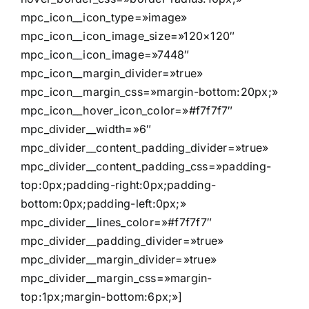
mpc_icon__icon_type=»image»
mpc_icon__icon_image_size=»120×120″
mpc_icon__icon_image=»7448″
mpc_icon__margin_divider=»true»
mpc_icon__margin_css=»margin-bottom:20px;»
mpc_icon__hover_icon_color=»#f7f7f7″
mpc_divider__width=»6″
mpc_divider__content_padding_divider=»true»
mpc_divider__content_padding_css=»padding-
top:0px;padding-right:0px;padding-
bottom:0px;padding-left:0px;»
mpc_divider__lines_color=»#f7f7f7″
mpc_divider__padding_divider=»true»
mpc_divider__margin_divider=»true»
mpc_divider__margin_css=»margin-
top:1px;margin-bottom:6px;»]