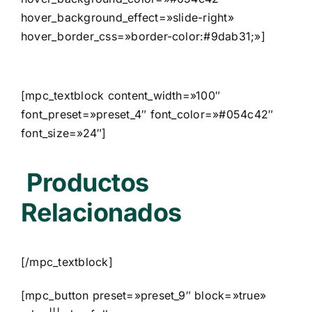
hover_background_effect=»slide-right»
hover_border_css=»border-color:#9dab31;»]
[mpc_textblock content_width=»100″
font_preset=»preset_4″ font_color=»#054c42″
font_size=»24″]
Productos
Relacionados
[/mpc_textblock]
[mpc_button preset=»preset_9″ block=»true»