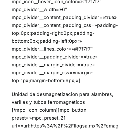
mpc_icon__hover_icon_color=»#f7f7f7″
mpc_divider__width=»6″
mpc_divider__content_padding_divider=»true»
mpc_divider__content_padding_css=»padding-
top:0px;padding-right:0px;padding-
bottom:0px;padding-left:0px;»
mpc_divider__lines_color=»#f7f7f7″
mpc_divider__padding_divider=»true»
mpc_divider__margin_divider=»true»
mpc_divider__margin_css=»margin-
top:1px;margin-bottom:6px;»]
Unidad de desmagnetización para alambres,
varillas y tubos ferromagnéticos
[/mpc_icon_column][mpc_button
preset=»mpc_preset_21″
url=»url:https%3A%2F%2Fllogsa.mx%2Femag-