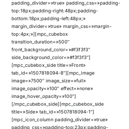
padding_divider=»true» padding_css=»padding-
top:18px;padding-right:48px;padding-
bottom:18px;padding-left:48px;»
margin_divider=»true» margin_css=»margin-
top:4px;»][mpc_cubebox
transition_duration=»500″
front_background_color=»#f3f3f3″
side_background_color=»#f3f3f3″]
[mpc_cubebox_side title=»Front»
tab_id=»1507818094-8″][mpc_image
image=»7500″ image_size=»full»
image_opacity=»100″ effect=»none»
image_hover_opacity=»100″]
[/mpc_cubebox_side][mpc_cubebox_side
title=»Side» tab_id=»1507818094-1″]
[mpc_icon_column padding_divider=»true»
padding_css=»padding-top:23px;padding-