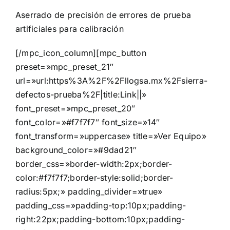
Aserrado de precisión de errores de prueba
artificiales para calibración
[/mpc_icon_column][mpc_button
preset=»mpc_preset_21″
url=»url:https%3A%2F%2Fllogsa.mx%2Fsierra-
defectos-prueba%2F|title:Link||»
font_preset=»mpc_preset_20″
font_color=»#f7f7f7″ font_size=»14″
font_transform=»uppercase» title=»Ver Equipo»
background_color=»#9dad21″
border_css=»border-width:2px;border-
color:#f7f7f7;border-style:solid;border-
radius:5px;» padding_divider=»true»
padding_css=»padding-top:10px;padding-
right:22px;padding-bottom:10px;padding-