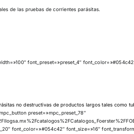
les de las pruebas de corrientes parásitas.
width=»100″ font_preset=»preset_4″ font_color=»#054c42
ásitas no destructivas de productos largos tales como tub
[mpc_button preset=»mpc_preset_78″
Fllogsa.mx%2Fcatalogos%2FCatalogos_Foerster%2FFOE
_20″ font_color=»#054c42″ font_size=»16″ font_transfo