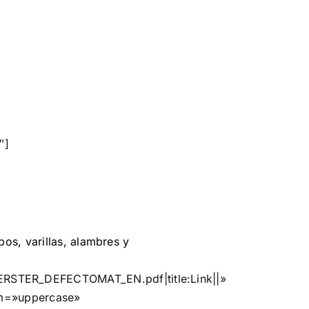
″]
os, varillas, alambres y
RSTER_DEFECTOMAT_EN.pdf|title:Link||»
rm=»uppercase»