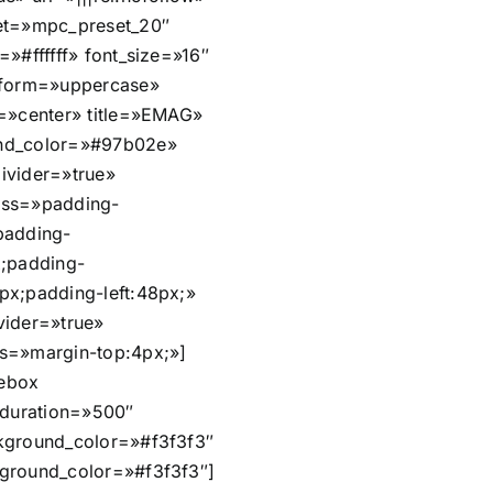
et=»mpc_preset_20″
=»#ffffff» font_size=»16″
sform=»uppercase»
n=»center» title=»EMAG»
nd_color=»#97b02e»
ivider=»true»
css=»padding-
padding-
x;padding-
px;padding-left:48px;»
vider=»true»
s=»margin-top:4px;»]
ebox
n_duration=»500″
kground_color=»#f3f3f3″
ground_color=»#f3f3f3″]