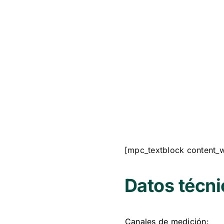
[mpc_textblock content_w
Datos técn
Canales de medición: