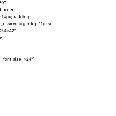
20″
;border-
p:14px;padding-
n_css=»margin-top:11px;»
#054c42″
»]
″ font_size=»24″]