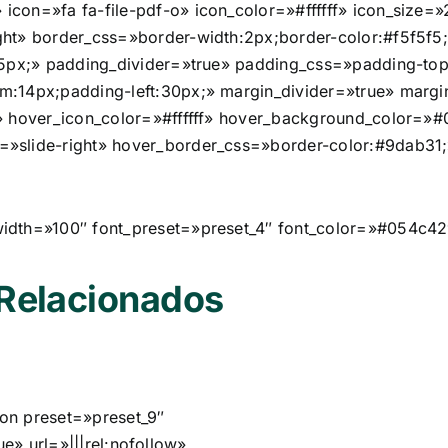
icon=»fa fa-file-pdf-o» icon_color=»#ffffff» icon_size=»
ght» border_css=»border-width:2px;border-color:#f5f5f5
s:5px;» padding_divider=»true» padding_css=»padding-to
m:14px;padding-left:30px;» margin_divider=»true» margi
f» hover_icon_color=»#ffffff» hover_background_color=»
=»slide-right» hover_border_css=»border-color:#9dab31;
width=»100″ font_preset=»preset_4″ font_color=»#054c42
 Relacionados
on preset=»preset_9″
e» url=»|||rel:nofollow»