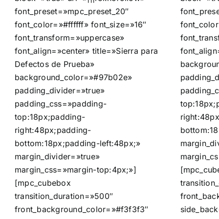
font_preset=»mpc_preset_20″
font_pres
font_color=»#ffffff» font_size=»16″
font_color
font_transform=»uppercase»
font_tran
font_align=»center» title=»Sierra para
font_alig
Defectos de Prueba»
backgrou
background_color=»#97b02e»
padding_d
padding_divider=»true»
padding_
padding_css=»padding-
top:18px;
top:18px;padding-
right:48p
right:48px;padding-
bottom:18
bottom:18px;padding-left:48px;»
margin_di
margin_divider=»true»
margin_cs
margin_css=»margin-top:4px;»]
[mpc_cub
[mpc_cubebox
transitio
transition_duration=»500″
front_bac
front_background_color=»#f3f3f3″
side_back