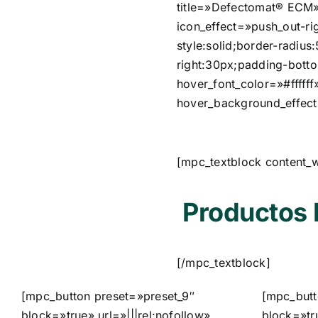
title=»Defectomat® ECM» 
icon_effect=»push_out-ri
style:solid;border-radiu
right:30px;padding-botto
hover_font_color=»#fffff
hover_background_effect
[mpc_textblock content_
Productos
[/mpc_textblock]
[mpc_button preset=»preset_9″
[mpc_butt
block=»true» url=»|||rel:nofollow»
block=»tru