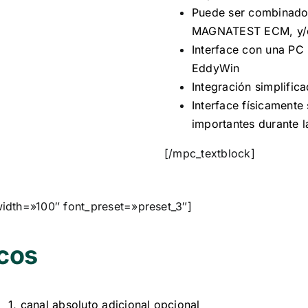
Puede ser combinad
MAGNATEST ECM, y
Interface con una PC
EddyWin
Integración simplific
Interface físicamente
importantes durante 
[/mpc_textblock]
idth=»100″ font_preset=»preset_3″]
icos
1, canal absoluto adicional opcional