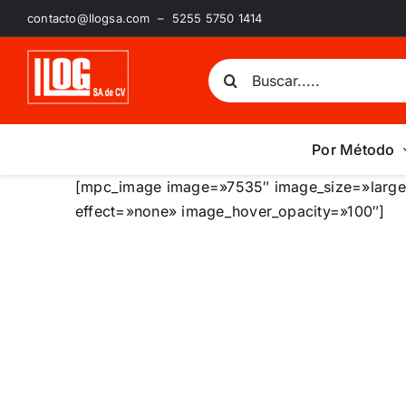
Saltar
contacto@llogsa.com – 5255 5750 1414
al
contenido
Buscar:
Por Método
[mpc_image image=»7535″ image_size=»large
effect=»none» image_hover_opacity=»100″]