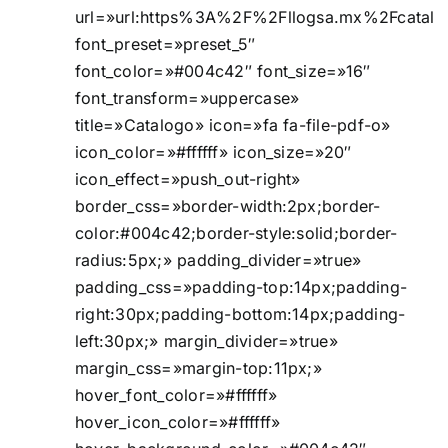
url=»url:https%3A%2F%2Fllogsa.mx%2Fcatalo
font_preset=»preset_5″
font_color=»#004c42″ font_size=»16″
font_transform=»uppercase»
title=»Catalogo» icon=»fa fa-file-pdf-o»
icon_color=»#ffffff» icon_size=»20″
icon_effect=»push_out-right»
border_css=»border-width:2px;border-
color:#004c42;border-style:solid;border-
radius:5px;» padding_divider=»true»
padding_css=»padding-top:14px;padding-
right:30px;padding-bottom:14px;padding-
left:30px;» margin_divider=»true»
margin_css=»margin-top:11px;»
hover_font_color=»#ffffff»
hover_icon_color=»#ffffff»