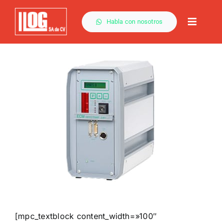
Saltar
al
Habla con nosotros
Toggle
contenido
Naviga
[mpc_textblock content_width=»100″