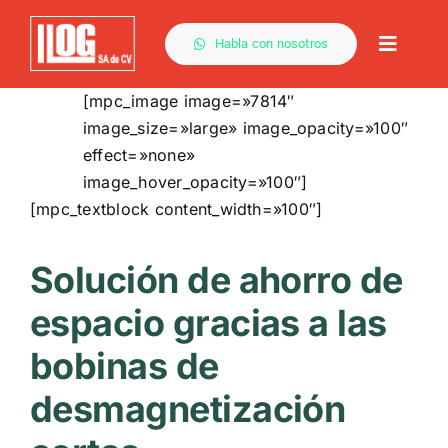
Saltar
al
Habla con nosotros
Toggle
contenido
Naviga
[mpc_image image=»7814″
image_size=»large» image_opacity=»100″
effect=»none»
image_hover_opacity=»100″]
[mpc_textblock content_width=»100″]
Solución de ahorro de
espacio gracias a las
bobinas de
desmagnetización