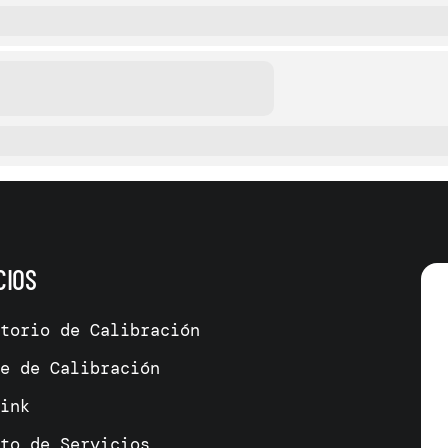
CIOS
atorio de Calibración
me de Calibración
link
cto de Servicios