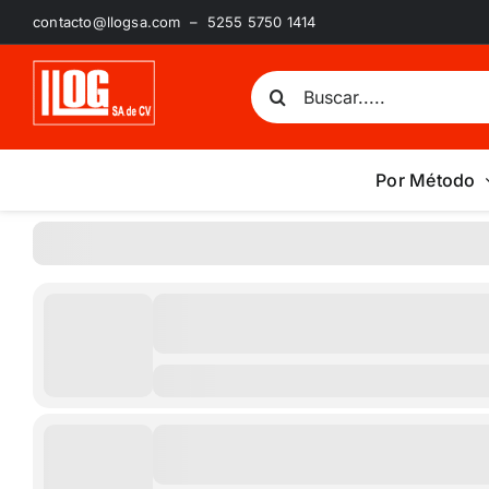
Saltar
contacto@llogsa.com – 5255 5750 1414
al
contenido
Buscar:
Por Método