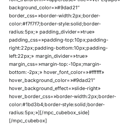
background_color=»#9dad21″
border_css=»border-width:2px;border-
color:#f7f7f7;border-style:solid;border-
radius:5px;» padding_divider=»true»
padding_css=»padding-top:10px;padding-
right:22px;padding-bottom:10px;padding-
left:22px;» margin_divider=»true»
margin_css=»margin-top:-10px;margin-
bottom:-2px;» hover_font_color=»#ffffff»
hover_background_color=»#9dad21″
hover_background_effect=»slide-right»
hover_border_css=»border-width:2px;border-
color:#1bd3b4;border-style:solid;border-
radius:5px;»][/mpc_cubebox_side]
[/mpc_cubebox]