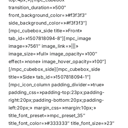
transition_duration=»500″
front_background_color=»#f3f3f3″
side_background_color=»#f3f3f3″]
[mpc_cubebox_side title=»Front»
tab_id=»1507818094-8″][mpc_image
image=»7561″ image_link=»|||»
image_size=»full» image_opacity=»100″
effect=»none» image_hover_opacity=»100″]
[/mpc_cubebox_side][mpc_cubebox_side
title=»Side» tab_id=»1507818094-1″]
[mpc_icon_column padding_divider=»true»
padding_css=»padding-top:23px;padding-
right:20px;padding-bottom:20px;padding-
left:20px;» margin_css=»margin:10px;»
title_font_preset=»mpc_preset_35″
title_font_color=»#333333″ title_font_size=»23″