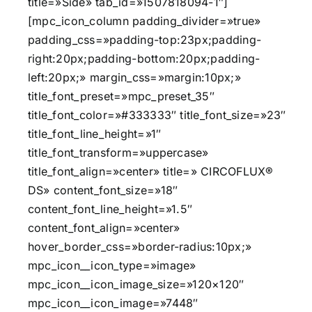
title=»Side» tab_id=»1507818094-1″]
[mpc_icon_column padding_divider=»true»
padding_css=»padding-top:23px;padding-
right:20px;padding-bottom:20px;padding-
left:20px;» margin_css=»margin:10px;»
title_font_preset=»mpc_preset_35″
title_font_color=»#333333″ title_font_size=»23″
title_font_line_height=»1″
title_font_transform=»uppercase»
title_font_align=»center» title=» CIRCOFLUX®
DS» content_font_size=»18″
content_font_line_height=»1.5″
content_font_align=»center»
hover_border_css=»border-radius:10px;»
mpc_icon__icon_type=»image»
mpc_icon__icon_image_size=»120×120″
mpc_icon__icon_image=»7448″