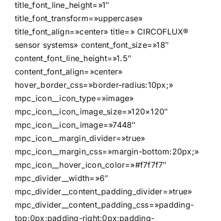
title_font_line_height=»1″
title_font_transform=»uppercase»
title_font_align=»center» title=» CIRCOFLUX®
sensor systems» content_font_size=»18″
content_font_line_height=»1.5″
content_font_align=»center»
hover_border_css=»border-radius:10px;»
mpc_icon__icon_type=»image»
mpc_icon__icon_image_size=»120×120″
mpc_icon__icon_image=»7448″
mpc_icon__margin_divider=»true»
mpc_icon__margin_css=»margin-bottom:20px;»
mpc_icon__hover_icon_color=»#f7f7f7″
mpc_divider__width=»6″
mpc_divider__content_padding_divider=»true»
mpc_divider__content_padding_css=»padding-
top:0px;padding-right:0px;padding-