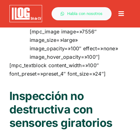
Saltar
al
Habla con nosotros
Toggle
contenido
Naviga
[mpc_image image=»7556″
image_size=»large»
image_opacity=»100″ effect=»none»
image_hover_opacity=»100″]
[mpc_textblock content_width=»100″
font_preset=»preset_4″ font_size=»24″]
Inspección no
destructiva con
sensores giratorios