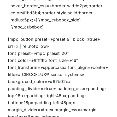
hover_border_css=»border-width:2px;border-
color:#1bd3b4;border-style:solid;border-
radius:5px;»][/mpc_cubebox_side]
[/mpc_cubebox]
[mpc_button preset=»preset_9″ block=»true»
url=»|||rel:nofollow»
font_preset=»mpc_preset_20″
font_color=»#ffffff» font_size=»16″
font_transform=»uppercase» font_align=»center»
title=» CIRCOFLUX® sensor systems»
background_color=»#97b02e»
padding_divider=»true» padding_css=»padding-
top:18px;padding-right:48px;padding-
bottom:18px;padding-left:48px;»
margin_divider=»true» margin_css=»margin-
top:4px;»][mpc_cubebox