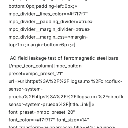
bottom:0px;padding-left:0px;»
mpc_divider__lines_color=»#f7f7f7″
mpc_divider__padding_divider=»true»
mpc_divider__margin_divider=»true»
mpc_divider__margin_css=»margin-
top:1px;margin-bottom:6px;»]
AC field leakage test of ferromagnetic steel bars
[/mpc_icon_column][mpc_button
preset=»mpc_preset_21″
url=»url:https%3A%2F%2Fllogsa.mx%2Fcircoflux-
sensor-system-
prueba%2Fhttps%3A%2F%2Fllogsa.mx%2Fcircoflux
sensor-system-prueba%2F|title:Link||»
font_preset=»mpc_preset_20″
font_color=»#f7f7f7″ font_size=»14″
font_transform=»uppercase» title=»Ver Equipo»