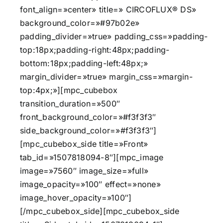
font_align=»center» title=» CIRCOFLUX® DS»
background_color=»#97b02e»
padding_divider=»true» padding_css=»padding-
top:18px;padding-right:48px;padding-
bottom:18px;padding-left:48px;»
margin_divider=»true» margin_css=»margin-
top:4px;»][mpc_cubebox
transition_duration=»500″
front_background_color=»#f3f3f3″
side_background_color=»#f3f3f3″]
[mpc_cubebox_side title=»Front»
tab_id=»1507818094-8″][mpc_image
image=»7560″ image_size=»full»
image_opacity=»100″ effect=»none»
image_hover_opacity=»100″]
[/mpc_cubebox_side][mpc_cubebox_side