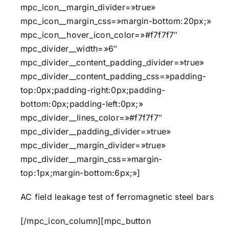
mpc_icon__margin_divider=»true»
mpc_icon__margin_css=»margin-bottom:20px;»
mpc_icon__hover_icon_color=»#f7f7f7″
mpc_divider__width=»6″
mpc_divider__content_padding_divider=»true»
mpc_divider__content_padding_css=»padding-
top:0px;padding-right:0px;padding-
bottom:0px;padding-left:0px;»
mpc_divider__lines_color=»#f7f7f7″
mpc_divider__padding_divider=»true»
mpc_divider__margin_divider=»true»
mpc_divider__margin_css=»margin-
top:1px;margin-bottom:6px;»]
AC field leakage test of ferromagnetic steel bars
[/mpc_icon_column][mpc_button