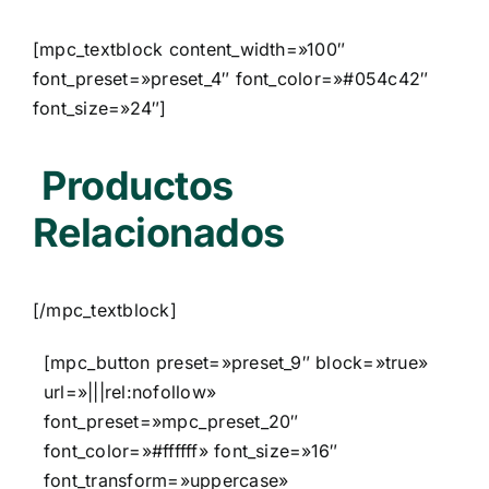
[mpc_textblock content_width=»100″
font_preset=»preset_4″ font_color=»#054c42″
font_size=»24″]
Productos
Relacionados
[/mpc_textblock]
[mpc_button preset=»preset_9″ block=»true»
url=»|||rel:nofollow»
font_preset=»mpc_preset_20″
font_color=»#ffffff» font_size=»16″
font_transform=»uppercase»