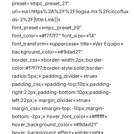
preset=»mpc_preset_21″
url=»url:https%3A%2F%2Fllogsa.mx%2Fcircoflux-
ds-3%2F|title:Link||»
font_preset=»mpc_preset_20″
font_color=»#f7f7f7″ font_size=»14″
font_transform=»uppercase» title=»Ver Equipo»
background_color=»#9dad21″
border_css=»border-width:2px;border-
color:#f7f7f7;border-style:solid;border-
radius:5px;» padding_divider=»true»
padding_css=»padding-top:10px;padding-
right:22px;padding-bottom:10px;padding-
left:22px;» margin_divider=»true»
margin_css=»margin-top:-10px;margin-
bottom:-2px;» hover_font_color=»#ffffff»
hover_background_color=»#9dad21″
hover_background_effect=»slide-right»