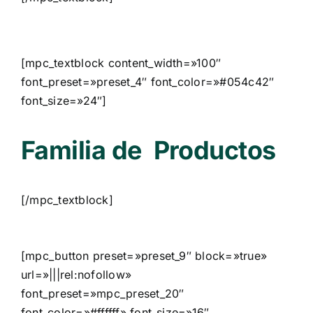
[mpc_textblock content_width=»100″
font_preset=»preset_4″ font_color=»#054c42″
font_size=»24″]
Familia de Productos
[/mpc_textblock]
[mpc_button preset=»preset_9″ block=»true»
url=»|||rel:nofollow»
font_preset=»mpc_preset_20″
font_color=»#ffffff» font_size=»16″