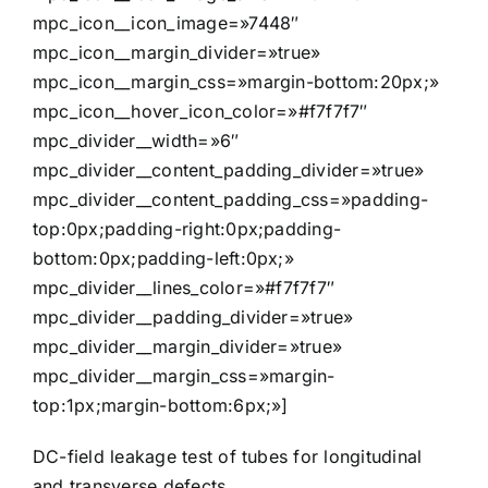
mpc_icon__icon_image=»7448″
mpc_icon__margin_divider=»true»
mpc_icon__margin_css=»margin-bottom:20px;»
mpc_icon__hover_icon_color=»#f7f7f7″
mpc_divider__width=»6″
mpc_divider__content_padding_divider=»true»
mpc_divider__content_padding_css=»padding-
top:0px;padding-right:0px;padding-
bottom:0px;padding-left:0px;»
mpc_divider__lines_color=»#f7f7f7″
mpc_divider__padding_divider=»true»
mpc_divider__margin_divider=»true»
mpc_divider__margin_css=»margin-
top:1px;margin-bottom:6px;»]
DC-field leakage test of tubes for longitudinal
and transverse defects