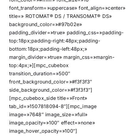
font_transform=»uppercase» font_align=»center»
title=» ROTOMAT® DS / TRANSOMAT® DS»
background_color=»#97b02e»
padding_divider=»true» padding_css=»padding-
top:18px;padding-right:48px;padding-
bottom:18px;padding-left:48px;»
margin_divider=»true» margin_css=»margin-
top:4px;»][mpc_cubebox
transition_duration=»500″
front_background_color=»#f3f3f3″
side_background_color=»#f3f3f3″]
[mpc_cubebox_side title=»Front»
tab_id=»1507818094-8″][mpc_image
image=»7648″ image_size=»full»
image_opacity=»100″ effect=»none»
image_hover_opacity=»100″]