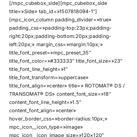
[/mpc_cubebox_side][mpc_cubebox_side
title=»Side» tab_id=»1507818094-1″]
[mpc_icon_column padding_divider=»true»
padding_css=»padding-top:23px;padding-
right:20px;padding-bottom:20px;padding-
left:20px;» margin_css=»margin:10px;»
title_font_preset=»mpc_preset_35″
title_font_color=»#333333″ title_font_size=»23″
title_font_line_height=»1″
title_font_transform=»uppercase»
title_font_align=»center» title=» ROTOMAT® DS /
TRANSOMAT® DS» content_font_size=»18″
content_font_line_height=»1.5″
content_font_align=»center»
hover_border_css=»border-radius:10px;»
mpc_icon__icon_type=»image»
mpc_icon__icon_image_size=»120×120″