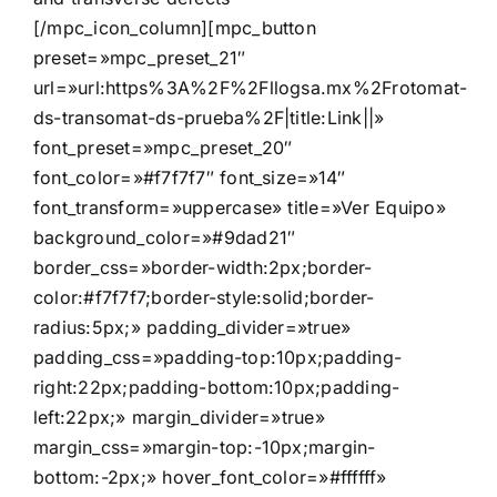
[/mpc_icon_column][mpc_button
preset=»mpc_preset_21″
url=»url:https%3A%2F%2Fllogsa.mx%2Frotomat-
ds-transomat-ds-prueba%2F|title:Link||»
font_preset=»mpc_preset_20″
font_color=»#f7f7f7″ font_size=»14″
font_transform=»uppercase» title=»Ver Equipo»
background_color=»#9dad21″
border_css=»border-width:2px;border-
color:#f7f7f7;border-style:solid;border-
radius:5px;» padding_divider=»true»
padding_css=»padding-top:10px;padding-
right:22px;padding-bottom:10px;padding-
left:22px;» margin_divider=»true»
margin_css=»margin-top:-10px;margin-
bottom:-2px;» hover_font_color=»#ffffff»