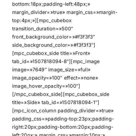
bottom:18px;padding-left:48px;»
margin_divider=»true» margin_css=»margin-
top:4px;»][mpc_cubebox
transition_duration=»500″
front_background_color=»#f3f3f3″
side_background_color=»#f3f3f3″]
[mpc_cubebox_side title=»Front»
tab_id=»1507818094-8″][mpc_image
image=»7649″ image_size=»full»
image_opacity=»100″ effect=»none»
image_hover_opacity=»100″]
[/mpc_cubebox_side][mpc_cubebox_side
title=»Side» tab_id=»1507818094-1″]
[mpc_icon_column padding_divider=»true»
padding_css=»padding-top:23px;padding-
right:20px;padding-bottom:20px;padding-
left:20px;» margin_css=»margin:10px;»