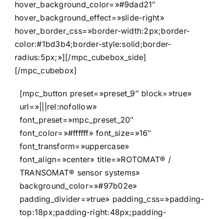
hover_background_color=»#9dad21″
hover_background_effect=»slide-right»
hover_border_css=»border-width:2px;border-
color:#1bd3b4;border-style:solid;border-
radius:5px;»][/mpc_cubebox_side]
[/mpc_cubebox]
[mpc_button preset=»preset_9″ block=»true»
url=»|||rel:nofollow»
font_preset=»mpc_preset_20″
font_color=»#ffffff» font_size=»16″
font_transform=»uppercase»
font_align=»center» title=»ROTOMAT® /
TRANSOMAT® sensor systems»
background_color=»#97b02e»
padding_divider=»true» padding_css=»padding-
top:18px;padding-right:48px;padding-