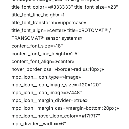
title_font_color=»#333333″ title_font_size=»23″
title_font_line_height=»1″
title_font_transform=»uppercase»
title_font_align=»center» title=»ROTOMAT® /
TRANSOMAT® sensor systems»
content_font_size=»18″
content_font_line_height=»1.5″
content_font_align=»center»
hover_border_css=»border-radius:10px;»
mpc_icon__icon_type=»image»
mpc_icon__icon_image_size=»120×120″
mpc_icon__icon_image=»7448″
mpc_icon__margin_divider=»true»
mpc_icon__margin_css=»margin-bottom:20px;»
mpc_icon__hover_icon_color=»#f7f7f7″
mpc_divider__width=»6″