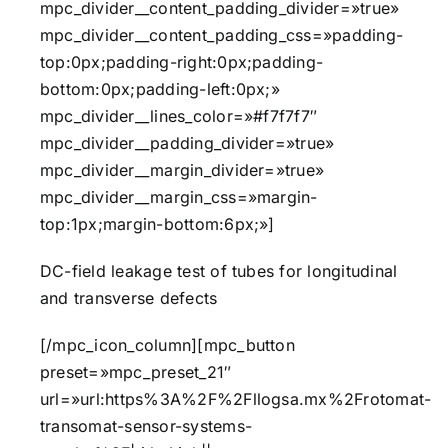
mpc_divider__content_padding_divider=»true»
mpc_divider__content_padding_css=»padding-
top:0px;padding-right:0px;padding-
bottom:0px;padding-left:0px;»
mpc_divider__lines_color=»#f7f7f7″
mpc_divider__padding_divider=»true»
mpc_divider__margin_divider=»true»
mpc_divider__margin_css=»margin-
top:1px;margin-bottom:6px;»]
DC-field leakage test of tubes for longitudinal
and transverse defects
[/mpc_icon_column][mpc_button
preset=»mpc_preset_21″
url=»url:https%3A%2F%2Fllogsa.mx%2Frotomat-
transomat-sensor-systems-