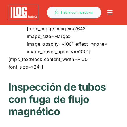
Saltar
al
Habla con nosotros
Toggle
contenido
Naviga
[mpc_image image=»7642″
image_size=»large»
image_opacity=»100″ effect=»none»
image_hover_opacity=»100″]
[mpc_textblock content_width=»100″
font_size=»24″]
Inspección de tubos
con fuga de flujo
magnético