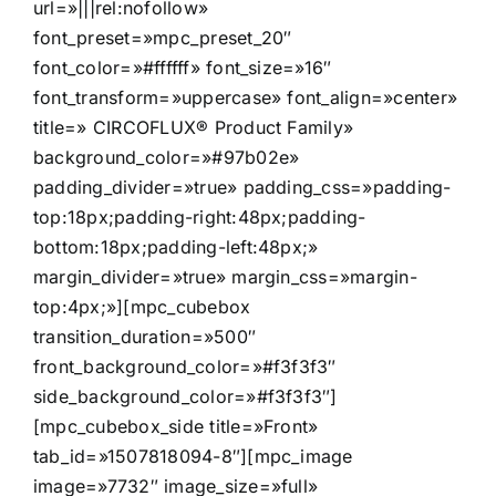
url=»|||rel:nofollow»
font_preset=»mpc_preset_20″
font_color=»#ffffff» font_size=»16″
font_transform=»uppercase» font_align=»center»
title=» CIRCOFLUX® Product Family»
background_color=»#97b02e»
padding_divider=»true» padding_css=»padding-
top:18px;padding-right:48px;padding-
bottom:18px;padding-left:48px;»
margin_divider=»true» margin_css=»margin-
top:4px;»][mpc_cubebox
transition_duration=»500″
front_background_color=»#f3f3f3″
side_background_color=»#f3f3f3″]
[mpc_cubebox_side title=»Front»
tab_id=»1507818094-8″][mpc_image
image=»7732″ image_size=»full»