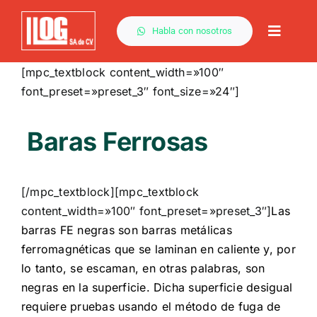
Saltar
al
Habla con nosotros
Toggle
contenido
Naviga
[mpc_textblock content_width=»100″
font_preset=»preset_3″ font_size=»24″]
Baras Ferrosas
[/mpc_textblock][mpc_textblock
content_width=»100″ font_preset=»preset_3″]
Las
barras FE negras son barras metálicas
ferromagnéticas que se laminan en caliente y, por
lo tanto, se escaman, en otras palabras, son
negras en la superficie. Dicha superficie desigual
requiere pruebas usando el método de fuga de