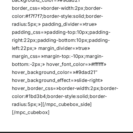
background_color=»#9dad21″
border_css=»border-width:2px;border-
color:#f7f7f7;border-style:solid;border-
radius:5px;» padding_divider=»true»
padding_css=»padding-top:10px;padding-
right:22px;padding-bottom:10px;padding-
left:22px;» margin_divider=»true»
margin_css=»margin-top:-10px;margin-
bottom:-2px;» hover_font_color=»#ffffff»
hover_background_color=»#9dad21″
hover_background_effect=»slide-right»
hover_border_css=»border-width:2px;border-
color:#1bd3b4;border-style:solid;border-
radius:5px;»][/mpc_cubebox_side]
[/mpc_cubebox]