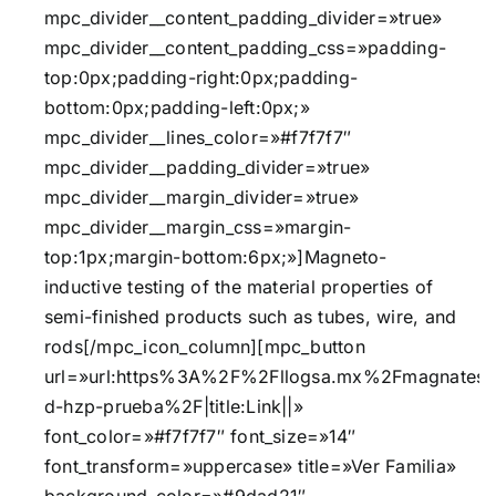
mpc_divider__content_padding_divider=»true»
mpc_divider__content_padding_css=»padding-
top:0px;padding-right:0px;padding-
bottom:0px;padding-left:0px;»
mpc_divider__lines_color=»#f7f7f7″
mpc_divider__padding_divider=»true»
mpc_divider__margin_divider=»true»
mpc_divider__margin_css=»margin-
top:1px;margin-bottom:6px;»]Magneto-
inductive testing of the material properties of
semi-finished products such as tubes, wire, and
rods[/mpc_icon_column][mpc_button
url=»url:https%3A%2F%2Fllogsa.mx%2Fmagnatest
d-hzp-prueba%2F|title:Link||»
font_color=»#f7f7f7″ font_size=»14″
font_transform=»uppercase» title=»Ver Familia»