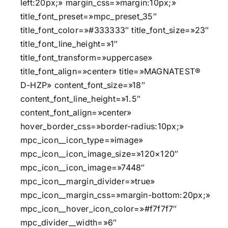
left:20px;» margin_css=»margin:10px;»
title_font_preset=»mpc_preset_35″
title_font_color=»#333333″ title_font_size=»23″
title_font_line_height=»1″
title_font_transform=»uppercase»
title_font_align=»center» title=»MAGNATEST®
D-HZP» content_font_size=»18″
content_font_line_height=»1.5″
content_font_align=»center»
hover_border_css=»border-radius:10px;»
mpc_icon__icon_type=»image»
mpc_icon__icon_image_size=»120×120″
mpc_icon__icon_image=»7448″
mpc_icon__margin_divider=»true»
mpc_icon__margin_css=»margin-bottom:20px;»
mpc_icon__hover_icon_color=»#f7f7f7″
mpc_divider__width=»6″