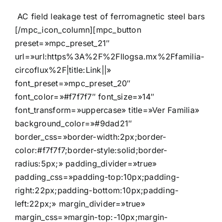
AC field leakage test of ferromagnetic steel bars
[/mpc_icon_column][mpc_button
preset=»mpc_preset_21″
url=»url:https%3A%2F%2Fllogsa.mx%2Ffamilia-
circoflux%2F|title:Link||»
font_preset=»mpc_preset_20″
font_color=»#f7f7f7″ font_size=»14″
font_transform=»uppercase» title=»Ver Familia»
background_color=»#9dad21″
border_css=»border-width:2px;border-
color:#f7f7f7;border-style:solid;border-
radius:5px;» padding_divider=»true»
padding_css=»padding-top:10px;padding-
right:22px;padding-bottom:10px;padding-
left:22px;» margin_divider=»true»
margin_css=»margin-top:-10px;margin-