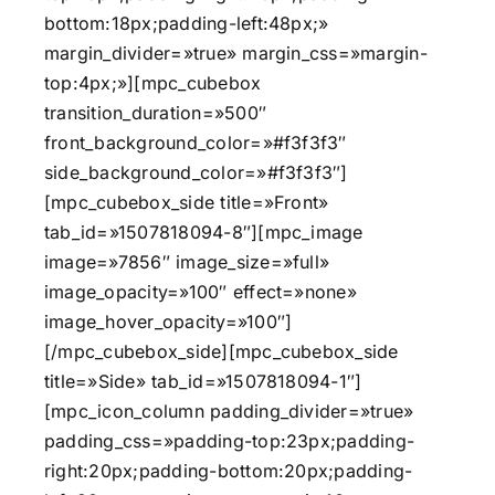
bottom:18px;padding-left:48px;»
margin_divider=»true» margin_css=»margin-
top:4px;»][mpc_cubebox
transition_duration=»500″
front_background_color=»#f3f3f3″
side_background_color=»#f3f3f3″]
[mpc_cubebox_side title=»Front»
tab_id=»1507818094-8″][mpc_image
image=»7856″ image_size=»full»
image_opacity=»100″ effect=»none»
image_hover_opacity=»100″]
[/mpc_cubebox_side][mpc_cubebox_side
title=»Side» tab_id=»1507818094-1″]
[mpc_icon_column padding_divider=»true»
padding_css=»padding-top:23px;padding-
right:20px;padding-bottom:20px;padding-