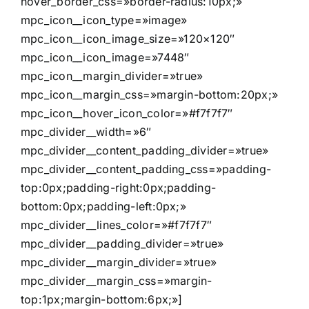
hover_border_css=»border-radius:10px;»
mpc_icon__icon_type=»image»
mpc_icon__icon_image_size=»120×120″
mpc_icon__icon_image=»7448″
mpc_icon__margin_divider=»true»
mpc_icon__margin_css=»margin-bottom:20px;»
mpc_icon__hover_icon_color=»#f7f7f7″
mpc_divider__width=»6″
mpc_divider__content_padding_divider=»true»
mpc_divider__content_padding_css=»padding-
top:0px;padding-right:0px;padding-
bottom:0px;padding-left:0px;»
mpc_divider__lines_color=»#f7f7f7″
mpc_divider__padding_divider=»true»
mpc_divider__margin_divider=»true»
mpc_divider__margin_css=»margin-
top:1px;margin-bottom:6px;»]