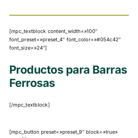
[mpc_textblock content_width=»100″
font_preset=»preset_4″ font_color=»#054c42″
font_size=»24″]
Productos para Barras
Ferrosas
[/mpc_textblock]
[mpc_button preset=»preset_9″ block=»true»