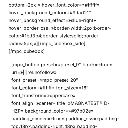
bottom:-2px;» hover_font_color=»#ffffff»
hover_background_color=»#9dad21″
hover_background_effect=»slide-right»
hover_border_css=»border-width:2px;border-
color:#1bd3b4;border-style:solid;border-
radius:5px;»][/mpc_cubebox_side]
[/mpc_cubebox]
[mpc_button preset=»preset_9″ block=»true»
url=»|||rel:nofollow»
font_preset=»mpc_preset_20″
font_color=»#ffffff» font_size=»16″
font_transform=»uppercase»
font_align=»center» title=»MAGNATEST® D-
HZP» background_color=»#97b02e»
padding_divider=»true» padding_css=»padding-
top:18px;padding-right:48px;padding-