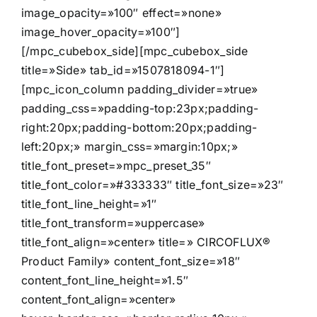
image_opacity=»100″ effect=»none»
image_hover_opacity=»100″]
[/mpc_cubebox_side][mpc_cubebox_side
title=»Side» tab_id=»1507818094-1″]
[mpc_icon_column padding_divider=»true»
padding_css=»padding-top:23px;padding-
right:20px;padding-bottom:20px;padding-
left:20px;» margin_css=»margin:10px;»
title_font_preset=»mpc_preset_35″
title_font_color=»#333333″ title_font_size=»23″
title_font_line_height=»1″
title_font_transform=»uppercase»
title_font_align=»center» title=» CIRCOFLUX®
Product Family» content_font_size=»18″
content_font_line_height=»1.5″
content_font_align=»center»