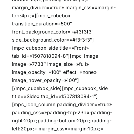
margin_divider=»true» margin_css=»margin-
top:4px;»][mpc_cubebox
transition_duration=»500″
front_background_color=»#f3f3f3″
side_background_color=»#f3f3f3″]
[mpc_cubebox_side title=»Front»
tab_id=»1507818094-8″][mpc_image
image=»7733″ image_size=»full»
image_opacity=»100″ effect=»none»
image_hover_opacity=»100″]
[/mpc_cubebox_side][mpc_cubebox_side
title=»Side» tab_id=»1507818094-1″]
[mpc_icon_column padding_divider=»true»
padding_css=»padding-top:23px;padding-
right:20px;padding-bottom:20px;padding-
left:20px;» margin_css=»margin:10px;»