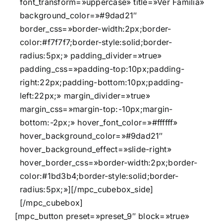
font_transform=»uppercase» title=»Ver Familia»
background_color=»#9dad21″
border_css=»border-width:2px;border-
color:#f7f7f7;border-style:solid;border-
radius:5px;» padding_divider=»true»
padding_css=»padding-top:10px;padding-
right:22px;padding-bottom:10px;padding-
left:22px;» margin_divider=»true»
margin_css=»margin-top:-10px;margin-
bottom:-2px;» hover_font_color=»#ffffff»
hover_background_color=»#9dad21″
hover_background_effect=»slide-right»
hover_border_css=»border-width:2px;border-
color:#1bd3b4;border-style:solid;border-
radius:5px;»][/mpc_cubebox_side]
[/mpc_cubebox]
[mpc_button preset=»preset_9″ block=»true»