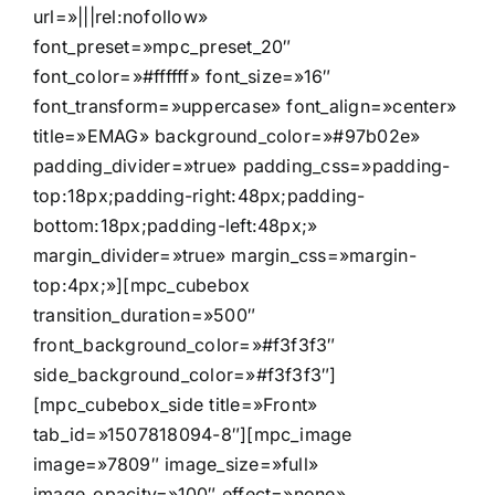
url=»|||rel:nofollow»
font_preset=»mpc_preset_20″
font_color=»#ffffff» font_size=»16″
font_transform=»uppercase» font_align=»center»
title=»EMAG» background_color=»#97b02e»
padding_divider=»true» padding_css=»padding-
top:18px;padding-right:48px;padding-
bottom:18px;padding-left:48px;»
margin_divider=»true» margin_css=»margin-
top:4px;»][mpc_cubebox
transition_duration=»500″
front_background_color=»#f3f3f3″
side_background_color=»#f3f3f3″]
[mpc_cubebox_side title=»Front»
tab_id=»1507818094-8″][mpc_image
image=»7809″ image_size=»full»
image_opacity=»100″ effect=»none»