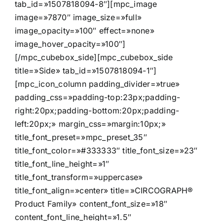
tab_id=»1507818094-8″][mpc_image
image=»7870″ image_size=»full»
image_opacity=»100″ effect=»none»
image_hover_opacity=»100″]
[/mpc_cubebox_side][mpc_cubebox_side
title=»Side» tab_id=»1507818094-1″]
[mpc_icon_column padding_divider=»true»
padding_css=»padding-top:23px;padding-
right:20px;padding-bottom:20px;padding-
left:20px;» margin_css=»margin:10px;»
title_font_preset=»mpc_preset_35″
title_font_color=»#333333″ title_font_size=»23″
title_font_line_height=»1″
title_font_transform=»uppercase»
title_font_align=»center» title=»CIRCOGRAPH®
Product Family» content_font_size=»18″
content_font_line_height=»1.5″