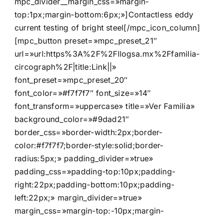
mpc_divider__margin_css=»margin-
top:1px;margin-bottom:6px;»]Contactless eddy
current testing of bright steel[/mpc_icon_column]
[mpc_button preset=»mpc_preset_21″
url=»url:https%3A%2F%2Fllogsa.mx%2Ffamilia-
circograph%2F|title:Link||»
font_preset=»mpc_preset_20″
font_color=»#f7f7f7″ font_size=»14″
font_transform=»uppercase» title=»Ver Familia»
background_color=»#9dad21″
border_css=»border-width:2px;border-
color:#f7f7f7;border-style:solid;border-
radius:5px;» padding_divider=»true»
padding_css=»padding-top:10px;padding-
right:22px;padding-bottom:10px;padding-
left:22px;» margin_divider=»true»
margin_css=»margin-top:-10px;margin-