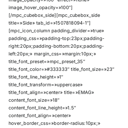
image_hover_opacity=»100″]
[/mpc_cubebox_side][mpc_cubebox_side
title=»Side» tab_id=»1507818094-1″]
[mpc_icon_column padding_divider=»true»
padding_css=»padding-top:23px;padding-
right:20px;padding-bottom:20px;padding-
left:20px;» margin_css=»margin:10px;»
title_font_preset=»mpc_preset_35″
title_font_color=»#333333″ title_font_size=»23″
title_font_line_height=»1″
title_font_transform=»uppercase»
title_font_align=»center» title=»EMAG»
content_font_size=»18″
content_font_line_height=»1.5″
content_font_align=»center»
hover_border_css=»border-radius:10px;»