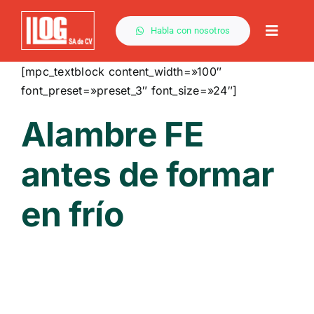
Saltar
al
Habla con nosotros
Toggle
contenido
Naviga
[mpc_textblock content_width=»100″
font_preset=»preset_3″ font_size=»24″]
Alambre FE
antes de formar
en frío