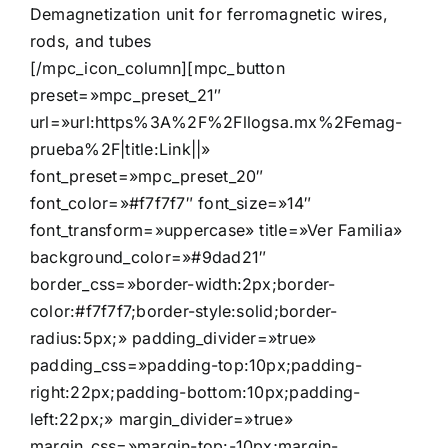
Demagnetization unit for ferromagnetic wires,
rods, and tubes
[/mpc_icon_column][mpc_button
preset=»mpc_preset_21″
url=»url:https%3A%2F%2Fllogsa.mx%2Femag-
prueba%2F|title:Link||»
font_preset=»mpc_preset_20″
font_color=»#f7f7f7″ font_size=»14″
font_transform=»uppercase» title=»Ver Familia»
background_color=»#9dad21″
border_css=»border-width:2px;border-
color:#f7f7f7;border-style:solid;border-
radius:5px;» padding_divider=»true»
padding_css=»padding-top:10px;padding-
right:22px;padding-bottom:10px;padding-
left:22px;» margin_divider=»true»
margin_css=»margin-top:-10px;margin-