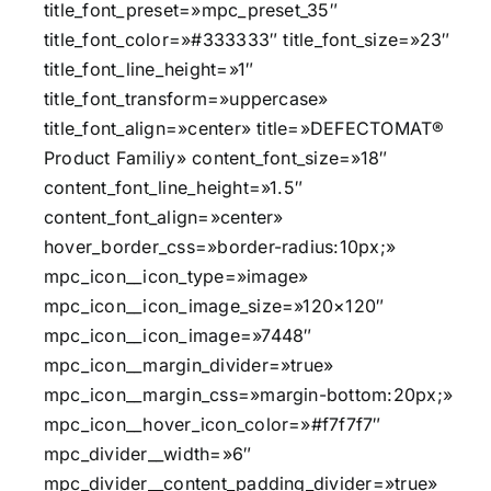
title_font_preset=»mpc_preset_35″
title_font_color=»#333333″ title_font_size=»23″
title_font_line_height=»1″
title_font_transform=»uppercase»
title_font_align=»center» title=»DEFECTOMAT®
Product Familiy» content_font_size=»18″
content_font_line_height=»1.5″
content_font_align=»center»
hover_border_css=»border-radius:10px;»
mpc_icon__icon_type=»image»
mpc_icon__icon_image_size=»120×120″
mpc_icon__icon_image=»7448″
mpc_icon__margin_divider=»true»
mpc_icon__margin_css=»margin-bottom:20px;»
mpc_icon__hover_icon_color=»#f7f7f7″
mpc_divider__width=»6″
mpc_divider__content_padding_divider=»true»