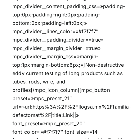
mpc_divider__content_padding_css=»padding-
top:0px;padding-right:0px;padding-
bottom:0px;padding-left:0px;»
mpc_divider__lines_color=»#f7f7f7″
mpc_divider__padding_divider=»true»
mpc_divider__margin_divider=»true»
mpc_divider__margin_css=»margin-
top:1px;margin-bottom:6px;»]Non-destructive
eddy current testing of long products such as
tubes, rods, wire, and
profiles[/mpc_icon_column][mpc_button
preset=»mpc_preset_21″
url=»url:https%3A%2F%2Fllogsa.mx%2Ffamilia-
defectomat%2F|title:Link||»
font_preset=»mpc_preset_20″
font_color=»#f7f7f7″ font_size=»14″