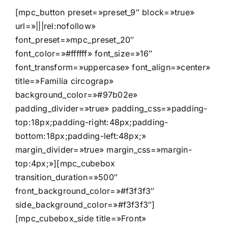
[mpc_button preset=»preset_9″ block=»true»
url=»|||rel:nofollow»
font_preset=»mpc_preset_20″
font_color=»#ffffff» font_size=»16″
font_transform=»uppercase» font_align=»center»
title=»Familia circograp»
background_color=»#97b02e»
padding_divider=»true» padding_css=»padding-
top:18px;padding-right:48px;padding-
bottom:18px;padding-left:48px;»
margin_divider=»true» margin_css=»margin-
top:4px;»][mpc_cubebox
transition_duration=»500″
front_background_color=»#f3f3f3″
side_background_color=»#f3f3f3″]
[mpc_cubebox_side title=»Front»