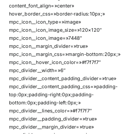
content_font_align=»center»
hover_border_css=»border-radius:10px;»
mpc_icon__icon_type=»image»
mpc_icon__icon_image_size=»120×120″
mpc_icon__icon_image=»7448″
mpc_icon__margin_divider=»true»
mpc_icon__margin_css=»margin-bottom:20px;»
mpc_icon__hover_icon_color=»#f7f7f7″
mpc_divider__width=»6″
mpc_divider__content_padding_divider=»true»
mpc_divider__content_padding_css=»padding-
top:0px;padding-right:0px;padding-
bottom:0px;padding-left:0px;»
mpc_divider__lines_color=»#f7f7f7″
mpc_divider__padding_divider=»true»
mpc_divider__margin_divider=»true»