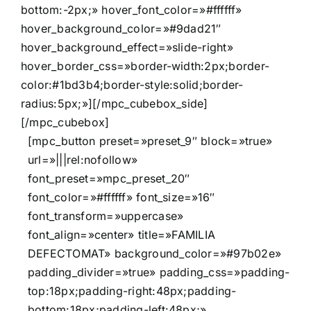
bottom:-2px;» hover_font_color=»#ffffff»
hover_background_color=»#9dad21″
hover_background_effect=»slide-right»
hover_border_css=»border-width:2px;border-
color:#1bd3b4;border-style:solid;border-
radius:5px;»][/mpc_cubebox_side]
[/mpc_cubebox]
[mpc_button preset=»preset_9″ block=»true»
url=»|||rel:nofollow»
font_preset=»mpc_preset_20″
font_color=»#ffffff» font_size=»16″
font_transform=»uppercase»
font_align=»center» title=»FAMILIA
DEFECTOMAT» background_color=»#97b02e»
padding_divider=»true» padding_css=»padding-
top:18px;padding-right:48px;padding-
bottom:18px;padding-left:48px;»