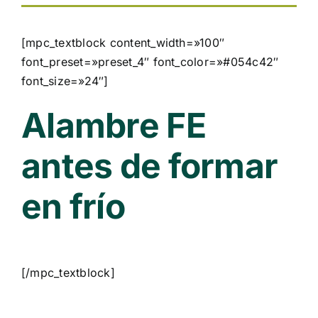
[mpc_textblock content_width=»100″
font_preset=»preset_4″ font_color=»#054c42″
font_size=»24″]
Alambre FE
antes de formar
en frío
[/mpc_textblock]