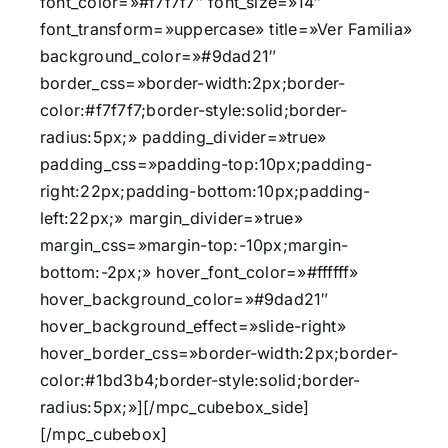
font_color=»#f7f7f7″ font_size=»14″
font_transform=»uppercase» title=»Ver Familia»
background_color=»#9dad21″
border_css=»border-width:2px;border-
color:#f7f7f7;border-style:solid;border-
radius:5px;» padding_divider=»true»
padding_css=»padding-top:10px;padding-
right:22px;padding-bottom:10px;padding-
left:22px;» margin_divider=»true»
margin_css=»margin-top:-10px;margin-
bottom:-2px;» hover_font_color=»#ffffff»
hover_background_color=»#9dad21″
hover_background_effect=»slide-right»
hover_border_css=»border-width:2px;border-
color:#1bd3b4;border-style:solid;border-
radius:5px;»][/mpc_cubebox_side]
[/mpc_cubebox]