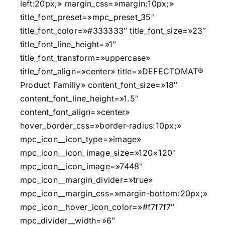
left:20px;» margin_css=»margin:10px;»
title_font_preset=»mpc_preset_35″
title_font_color=»#333333″ title_font_size=»23″
title_font_line_height=»1″
title_font_transform=»uppercase»
title_font_align=»center» title=»DEFECTOMAT®
Product Familiy» content_font_size=»18″
content_font_line_height=»1.5″
content_font_align=»center»
hover_border_css=»border-radius:10px;»
mpc_icon__icon_type=»image»
mpc_icon__icon_image_size=»120×120″
mpc_icon__icon_image=»7448″
mpc_icon__margin_divider=»true»
mpc_icon__margin_css=»margin-bottom:20px;»
mpc_icon__hover_icon_color=»#f7f7f7″
mpc_divider__width=»6″