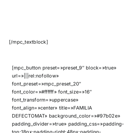
[/mpc_textblock]
[mpc_button preset=»preset_9″ block=»true»
url=»|||rel:nofollow»
font_preset=»mpc_preset_20″
font_color=»#ffffff» font_size=»16″
font_transform=»uppercase»
font_align=»center» title=»FAMILIA
DEFECTOMAT» background_color=»#97b02e»
padding_divider=»true» padding_css=»padding-
top:18px;padding-right:48px;padding-