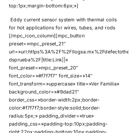
top:1px;margin-bottom:6px;»]
Eddy current sensor system with thermal coils
for hot applications for wires, tubes, and rods
[/mpc_icon_column][mpc_button
preset=»mpc_preset_21″
url=»url:https%3A%2F%2Fllogsa.mx%2Fdefectother
dsprueba%2F|title:Link||»
font_preset=»mpc_preset_20″
font_color=»#f7f7f7″ font_size=»14″
font_transform=»uppercase» title=»Ver Familia»
background_color=»#9dad21″
border_css=»border-width:2px;border-
color:#f7f7f7;border-style:solid;border-
radius:5px;» padding_divider=»true»
padding_css=»padding-top:10px;padding-
right:22px;padding-bottom:10px;padding-