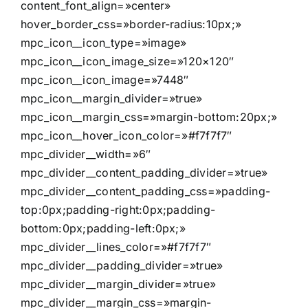
content_font_align=»center»
hover_border_css=»border-radius:10px;»
mpc_icon__icon_type=»image»
mpc_icon__icon_image_size=»120×120″
mpc_icon__icon_image=»7448″
mpc_icon__margin_divider=»true»
mpc_icon__margin_css=»margin-bottom:20px;»
mpc_icon__hover_icon_color=»#f7f7f7″
mpc_divider__width=»6″
mpc_divider__content_padding_divider=»true»
mpc_divider__content_padding_css=»padding-
top:0px;padding-right:0px;padding-
bottom:0px;padding-left:0px;»
mpc_divider__lines_color=»#f7f7f7″
mpc_divider__padding_divider=»true»
mpc_divider__margin_divider=»true»
mpc_divider__margin_css=»margin-