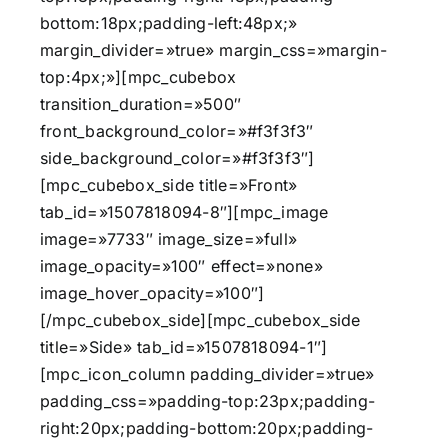
bottom:18px;padding-left:48px;»
margin_divider=»true» margin_css=»margin-
top:4px;»][mpc_cubebox
transition_duration=»500″
front_background_color=»#f3f3f3″
side_background_color=»#f3f3f3″]
[mpc_cubebox_side title=»Front»
tab_id=»1507818094-8″][mpc_image
image=»7733″ image_size=»full»
image_opacity=»100″ effect=»none»
image_hover_opacity=»100″]
[/mpc_cubebox_side][mpc_cubebox_side
title=»Side» tab_id=»1507818094-1″]
[mpc_icon_column padding_divider=»true»
padding_css=»padding-top:23px;padding-
right:20px;padding-bottom:20px;padding-