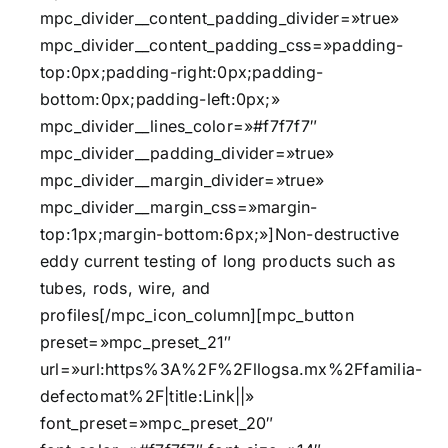
mpc_divider__content_padding_divider=»true»
mpc_divider__content_padding_css=»padding-
top:0px;padding-right:0px;padding-
bottom:0px;padding-left:0px;»
mpc_divider__lines_color=»#f7f7f7″
mpc_divider__padding_divider=»true»
mpc_divider__margin_divider=»true»
mpc_divider__margin_css=»margin-
top:1px;margin-bottom:6px;»]Non-destructive
eddy current testing of long products such as
tubes, rods, wire, and
profiles[/mpc_icon_column][mpc_button
preset=»mpc_preset_21″
url=»url:https%3A%2F%2Fllogsa.mx%2Ffamilia-
defectomat%2F|title:Link||»
font_preset=»mpc_preset_20″