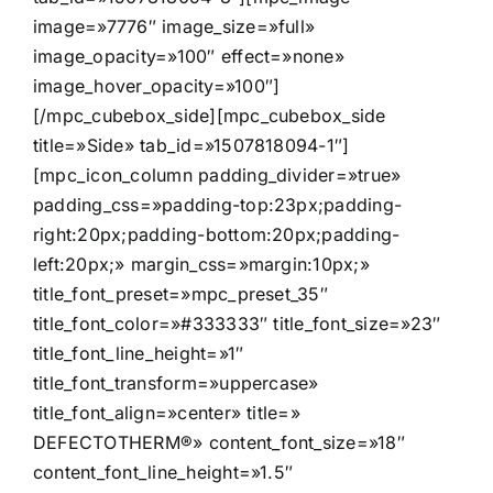
image=»7776″ image_size=»full»
image_opacity=»100″ effect=»none»
image_hover_opacity=»100″]
[/mpc_cubebox_side][mpc_cubebox_side
title=»Side» tab_id=»1507818094-1″]
[mpc_icon_column padding_divider=»true»
padding_css=»padding-top:23px;padding-
right:20px;padding-bottom:20px;padding-
left:20px;» margin_css=»margin:10px;»
title_font_preset=»mpc_preset_35″
title_font_color=»#333333″ title_font_size=»23″
title_font_line_height=»1″
title_font_transform=»uppercase»
title_font_align=»center» title=»
DEFECTOTHERM®» content_font_size=»18″
content_font_line_height=»1.5″