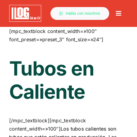
Saltar
al
Habla con nosotros
Toggle
contenido
Naviga
[mpc_textblock content_width=»100″
font_preset=»preset_3″ font_size=»24″]
Tubos en
Caliente
[/mpc_textblock][mpc_textblock
content_width=»100″]
Los tubos calientes son
tubos que están calientes en producción. Las