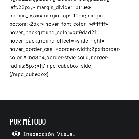
left:22px;» margin_divider=»true»
margin_css=»margin-top:-10px;margin-
bottom:-2px;» hover_font_color=»#ffffff»
hover_background_color=»#9dad21″
hover_background_effect=»slide-right»
hover_border_css=»border-width:2px;border-
color:#1bd3b4;border-style:solid;border-
radius:5px;»][/mpc_cubebox_side]
[/mpc_cubebox]
POR MÉTODO
Inspección Visual