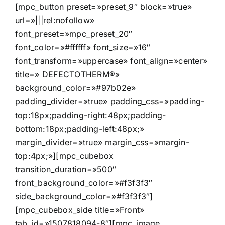
[mpc_button preset=»preset_9″ block=»true»
url=»|||rel:nofollow»
font_preset=»mpc_preset_20″
font_color=»#ffffff» font_size=»16″
font_transform=»uppercase» font_align=»center»
title=» DEFECTOTHERM®»
background_color=»#97b02e»
padding_divider=»true» padding_css=»padding-
top:18px;padding-right:48px;padding-
bottom:18px;padding-left:48px;»
margin_divider=»true» margin_css=»margin-
top:4px;»][mpc_cubebox
transition_duration=»500″
front_background_color=»#f3f3f3″
side_background_color=»#f3f3f3″]
[mpc_cubebox_side title=»Front»
tab_id=»1507818094-8″][mpc_image