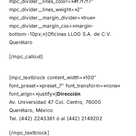
mpc_divider__lines_color=»#f7f7f7″
mpc_divider__lines_weight=»2″
mpc_divider__margin_divider=»true»
mpc_divider__margin_css=»margin-
bottom:-10px;»]Oficinas LLOG S.A. de C.V.
Querétaro
[/mpc_callout]
[mpc_textblock content_width=»100″
font_preset=»preset_7″ font_transform=»none»
font_align=»justify»]
Dirección
Av. Universidad 47 Col. Centro, 76000
Querétaro, México
Tel. (442) 2243361 ó al (442) 2149202
[/mpc_textblock]