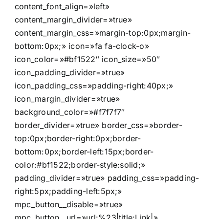
content_font_align=»left»
content_margin_divider=»true»
content_margin_css=»margin-top:0px;margin-
bottom:0px;» icon=»fa fa-clock-o»
icon_color=»#bf1522″ icon_size=»50″
icon_padding_divider=»true»
icon_padding_css=»padding-right:40px;»
icon_margin_divider=»true»
background_color=»#f7f7f7″
border_divider=»true» border_css=»border-
top:0px;border-right:0px;border-
bottom:0px;border-left:15px;border-
color:#bf1522;border-style:solid;»
padding_divider=»true» padding_css=»padding-
right:5px;padding-left:5px;»
mpc_button__disable=»true»
mpc_button__url=»url:%23|title:Link|»