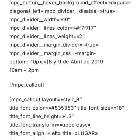
mpc_button__hover_background_effect=»expand-
diagonal_left» mpc_divider__disable=»true»
mpc_divider__width=»10″
mpc_divider__lines_color=»#f7f7f7″
mpc_divider__lines_weight=»2″
mpc_divider__margin_divider=»true»
mpc_divider__margin_css=»margin-
bottom:-10px;»]8 y 9 de Abril de 2019
10am – 2pm
[/mpc_callout]
[mpc_callout layout=»style_8″
title_font_color=»#535353″ title_font_size=»18″
title_font_line_height=»1.3″
title_font_transform=»uppercase»
title_font_align=»left» title=»LUGAR»