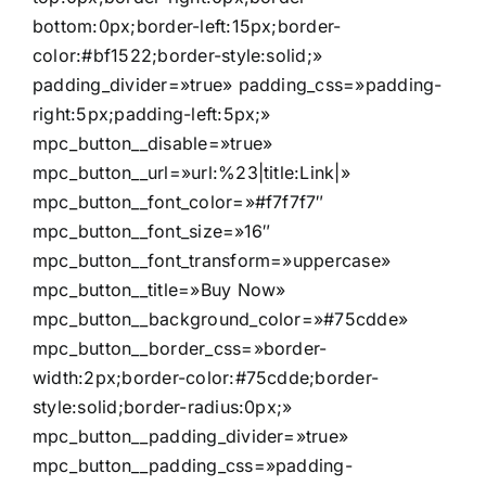
bottom:0px;border-left:15px;border-
color:#bf1522;border-style:solid;»
padding_divider=»true» padding_css=»padding-
right:5px;padding-left:5px;»
mpc_button__disable=»true»
mpc_button__url=»url:%23|title:Link|»
mpc_button__font_color=»#f7f7f7″
mpc_button__font_size=»16″
mpc_button__font_transform=»uppercase»
mpc_button__title=»Buy Now»
mpc_button__background_color=»#75cdde»
mpc_button__border_css=»border-
width:2px;border-color:#75cdde;border-
style:solid;border-radius:0px;»
mpc_button__padding_divider=»true»
mpc_button__padding_css=»padding-