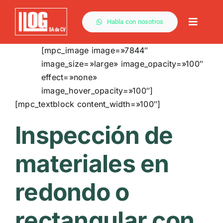
Saltar
al
Habla con nosotros
Toggle
contenido
Naviga
[mpc_image image=»7844″
image_size=»large» image_opacity=»100″
effect=»none»
image_hover_opacity=»100″]
[mpc_textblock content_width=»100″]
Inspección de
materiales en
redondo o
rectangular con