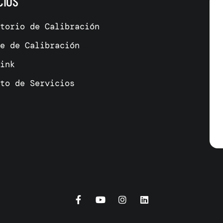
CIOS
atorio de Calibración
me de Calibración
link
cto de Servicios