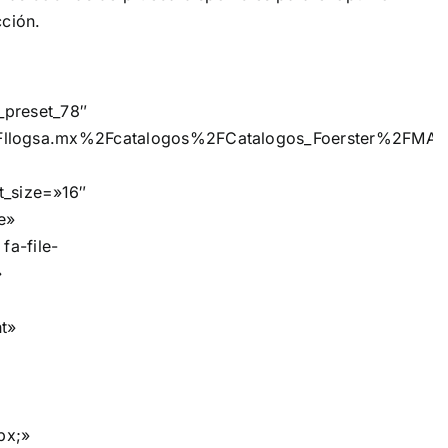
cción.
_preset_78″
llogsa.mx%2Fcatalogos%2FCatalogos_Foerster%2FMAGNAT
t_size=»16″
e»
fa-file-
»
ht»
px;»