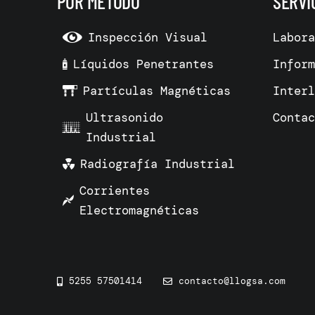
POR MÉTODO
SERVI
Inspección Visual
Labor
Líquidos Penetrantes
Infor
Partículas Magnéticas
Inter
Ultrasonido
Conta
Industrial
Radiografía Industrial
Corrientes
Electromagnéticas
5255 57501414
contacto@llogsa.com