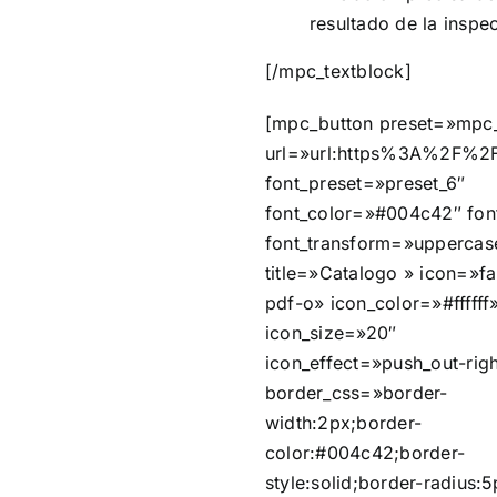
resultado de la inspe
[/mpc_textblock]
[mpc_button preset=»mpc
url=»url:https%3A%2F%2F
font_preset=»preset_6″
font_color=»#004c42″ fon
font_transform=»uppercas
title=»Catalogo » icon=»fa 
pdf-o» icon_color=»#ffffff
icon_size=»20″
icon_effect=»push_out-rig
border_css=»border-
width:2px;border-
color:#004c42;border-
style:solid;border-radius:5