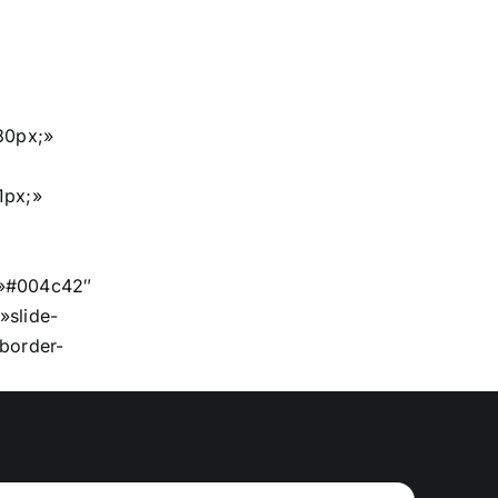
30px;»
1px;»
=»#004c42″
»slide-
border-