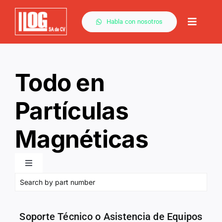
Saltar
al
Habla con nosotros
Toggle
contenido
Naviga
Por Método
Todo en
Capacitación
Partículas
Magnéticas
Descargas
Toggle
Navigation
Servicios
Todo para PM
Soporte Técnico o Asistencia de Equipos
Contacto
Yugos