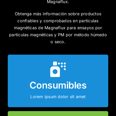
Magnaflux.
Obtenga más información sobre productos
confiables y comprobados en partículas
magnéticas de Magnaflux para ensayos por
partículas magnéticas y PM por método húmedo
o seco.
color/visibles
fluorescentes y partículas magnéticas de
Consumibles
magnéticas, incluyendo polvos
Productos de inspección por partículas
Lorem ipsum dolor sit amet
Consumibles