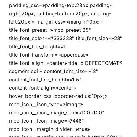
padding_css=»padding-top:23px;padding-
right:20px;padding-bottom:20px;padding-
left:20px;» margin_css=»margin:10px;»
title_font_preset=»mpc_preset_35″
title_font_color=»#333333″ title_font_size=»23″
title_font_line_height=»1″
title_font_transform=»uppercase»
title_font_align=»center» title=» DEFECTOMAT®
segment coil» content_font_size=»18″
content_font_line_height=»1.5″
content_font_align=»center»
hover_border_css=»border-radius:10px;»
mpc_icon__icon_type=»image»
mpc_icon__icon_image_size=»120×120″
mpc_icon__icon_image=»7448″
mpc_icon__margin_divider=»true»