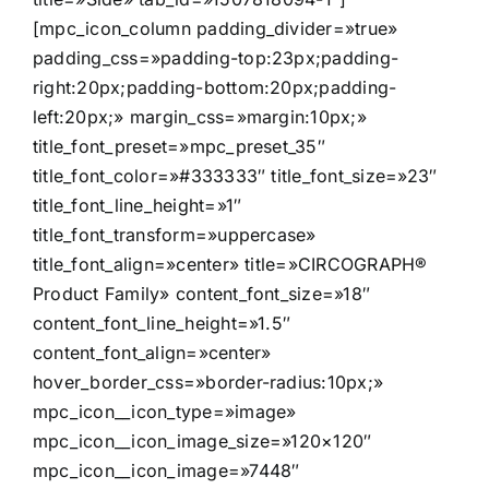
[mpc_icon_column padding_divider=»true»
padding_css=»padding-top:23px;padding-
right:20px;padding-bottom:20px;padding-
left:20px;» margin_css=»margin:10px;»
title_font_preset=»mpc_preset_35″
title_font_color=»#333333″ title_font_size=»23″
title_font_line_height=»1″
title_font_transform=»uppercase»
title_font_align=»center» title=»CIRCOGRAPH®
Product Family» content_font_size=»18″
content_font_line_height=»1.5″
content_font_align=»center»
hover_border_css=»border-radius:10px;»
mpc_icon__icon_type=»image»
mpc_icon__icon_image_size=»120×120″
mpc_icon__icon_image=»7448″