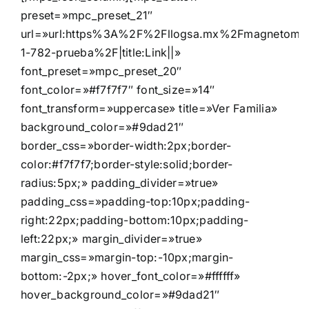
preset=»mpc_preset_21″
url=»url:https%3A%2F%2Fllogsa.mx%2Fmagnetomat
1-782-prueba%2F|title:Link||»
font_preset=»mpc_preset_20″
font_color=»#f7f7f7″ font_size=»14″
font_transform=»uppercase» title=»Ver Familia»
background_color=»#9dad21″
border_css=»border-width:2px;border-
color:#f7f7f7;border-style:solid;border-
radius:5px;» padding_divider=»true»
padding_css=»padding-top:10px;padding-
right:22px;padding-bottom:10px;padding-
left:22px;» margin_divider=»true»
margin_css=»margin-top:-10px;margin-
bottom:-2px;» hover_font_color=»#ffffff»
hover_background_color=»#9dad21″