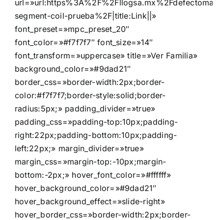
url=»url:https%3A%2F%2Fllogsa.mx%2Fdefectomat
segment-coil-prueba%2F|title:Link||»
font_preset=»mpc_preset_20″
font_color=»#f7f7f7″ font_size=»14″
font_transform=»uppercase» title=»Ver Familia»
background_color=»#9dad21″
border_css=»border-width:2px;border-
color:#f7f7f7;border-style:solid;border-
radius:5px;» padding_divider=»true»
padding_css=»padding-top:10px;padding-
right:22px;padding-bottom:10px;padding-
left:22px;» margin_divider=»true»
margin_css=»margin-top:-10px;margin-
bottom:-2px;» hover_font_color=»#ffffff»
hover_background_color=»#9dad21″
hover_background_effect=»slide-right»
hover_border_css=»border-width:2px;border-