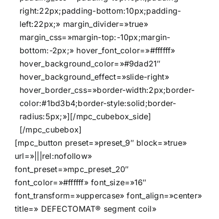
right:22px;padding-bottom:10px;padding-
left:22px;» margin_divider=»true»
margin_css=»margin-top:-10px;margin-
bottom:-2px;» hover_font_color=»#ffffff»
hover_background_color=»#9dad21″
hover_background_effect=»slide-right»
hover_border_css=»border-width:2px;border-
color:#1bd3b4;border-style:solid;border-
radius:5px;»][/mpc_cubebox_side]
[/mpc_cubebox]
[mpc_button preset=»preset_9″ block=»true»
url=»|||rel:nofollow»
font_preset=»mpc_preset_20″
font_color=»#ffffff» font_size=»16″
font_transform=»uppercase» font_align=»center»
title=» DEFECTOMAT® segment coil»