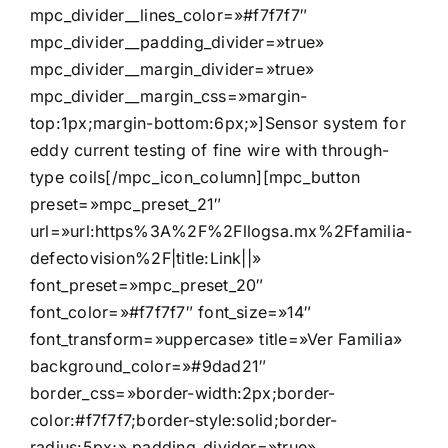
mpc_divider__lines_color=»#f7f7f7″
mpc_divider__padding_divider=»true»
mpc_divider__margin_divider=»true»
mpc_divider__margin_css=»margin-
top:1px;margin-bottom:6px;»]Sensor system for
eddy current testing of fine wire with through-
type coils[/mpc_icon_column][mpc_button
preset=»mpc_preset_21″
url=»url:https%3A%2F%2Fllogsa.mx%2Ffamilia-
defectovision%2F|title:Link||»
font_preset=»mpc_preset_20″
font_color=»#f7f7f7″ font_size=»14″
font_transform=»uppercase» title=»Ver Familia»
background_color=»#9dad21″
border_css=»border-width:2px;border-
color:#f7f7f7;border-style:solid;border-
radius:5px;» padding_divider=»true»