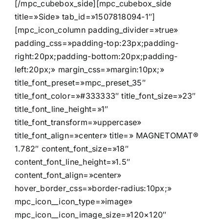
[/mpc_cubebox_side][mpc_cubebox_side
title=»Side» tab_id=»1507818094-1″]
[mpc_icon_column padding_divider=»true»
padding_css=»padding-top:23px;padding-
right:20px;padding-bottom:20px;padding-
left:20px;» margin_css=»margin:10px;»
title_font_preset=»mpc_preset_35″
title_font_color=»#333333″ title_font_size=»23″
title_font_line_height=»1″
title_font_transform=»uppercase»
title_font_align=»center» title=» MAGNETOMAT®
1.782″ content_font_size=»18″
content_font_line_height=»1.5″
content_font_align=»center»
hover_border_css=»border-radius:10px;»
mpc_icon__icon_type=»image»
mpc_icon__icon_image_size=»120×120″