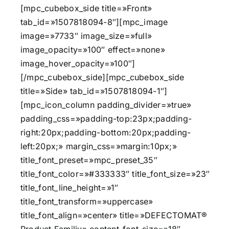
[mpc_cubebox_side title=»Front»
tab_id=»1507818094-8″][mpc_image
image=»7733″ image_size=»full»
image_opacity=»100″ effect=»none»
image_hover_opacity=»100″]
[/mpc_cubebox_side][mpc_cubebox_side
title=»Side» tab_id=»1507818094-1″]
[mpc_icon_column padding_divider=»true»
padding_css=»padding-top:23px;padding-
right:20px;padding-bottom:20px;padding-
left:20px;» margin_css=»margin:10px;»
title_font_preset=»mpc_preset_35″
title_font_color=»#333333″ title_font_size=»23″
title_font_line_height=»1″
title_font_transform=»uppercase»
title_font_align=»center» title=»DEFECTOMAT®