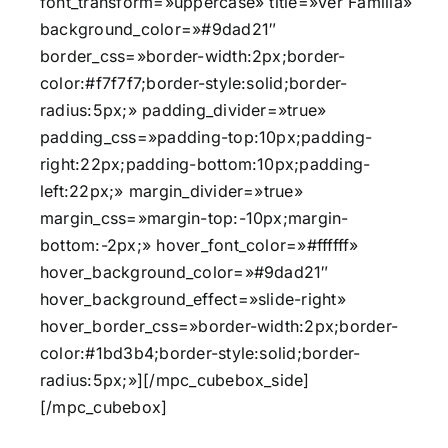
font_transform=»uppercase» title=»Ver Familia»
background_color=»#9dad21″
border_css=»border-width:2px;border-
color:#f7f7f7;border-style:solid;border-
radius:5px;» padding_divider=»true»
padding_css=»padding-top:10px;padding-
right:22px;padding-bottom:10px;padding-
left:22px;» margin_divider=»true»
margin_css=»margin-top:-10px;margin-
bottom:-2px;» hover_font_color=»#ffffff»
hover_background_color=»#9dad21″
hover_background_effect=»slide-right»
hover_border_css=»border-width:2px;border-
color:#1bd3b4;border-style:solid;border-
radius:5px;»][/mpc_cubebox_side]
[/mpc_cubebox]