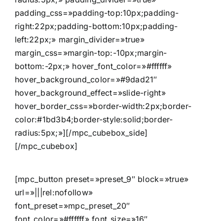
padding_css=»padding-top:10px;padding-
right:22px;padding-bottom:10px;padding-
left:22px;» margin_divider=»true»
margin_css=»margin-top:-10px;margin-
bottom:-2px;» hover_font_color=»#ffffff»
hover_background_color=»#9dad21″
hover_background_effect=»slide-right»
hover_border_css=»border-width:2px;border-
color:#1bd3b4;border-style:solid;border-
radius:5px;»][/mpc_cubebox_side]
[/mpc_cubebox]
[mpc_button preset=»preset_9″ block=»true»
url=»|||rel:nofollow»
font_preset=»mpc_preset_20″
font_color=»#ffffff» font_size=»16″