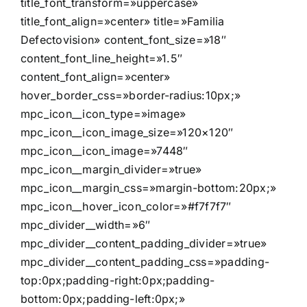
title_font_transform=»uppercase»
title_font_align=»center» title=»Familia
Defectovision» content_font_size=»18″
content_font_line_height=»1.5″
content_font_align=»center»
hover_border_css=»border-radius:10px;»
mpc_icon__icon_type=»image»
mpc_icon__icon_image_size=»120×120″
mpc_icon__icon_image=»7448″
mpc_icon__margin_divider=»true»
mpc_icon__margin_css=»margin-bottom:20px;»
mpc_icon__hover_icon_color=»#f7f7f7″
mpc_divider__width=»6″
mpc_divider__content_padding_divider=»true»
mpc_divider__content_padding_css=»padding-
top:0px;padding-right:0px;padding-
bottom:0px;padding-left:0px;»