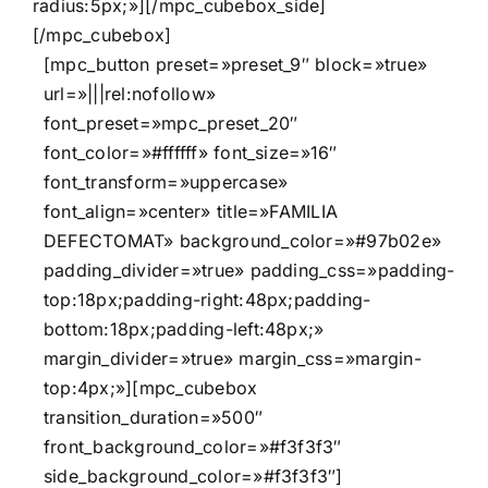
radius:5px;»][/mpc_cubebox_side]
[/mpc_cubebox]
[mpc_button preset=»preset_9″ block=»true»
url=»|||rel:nofollow»
font_preset=»mpc_preset_20″
font_color=»#ffffff» font_size=»16″
font_transform=»uppercase»
font_align=»center» title=»FAMILIA
DEFECTOMAT» background_color=»#97b02e»
padding_divider=»true» padding_css=»padding-
top:18px;padding-right:48px;padding-
bottom:18px;padding-left:48px;»
margin_divider=»true» margin_css=»margin-
top:4px;»][mpc_cubebox
transition_duration=»500″
front_background_color=»#f3f3f3″
side_background_color=»#f3f3f3″]