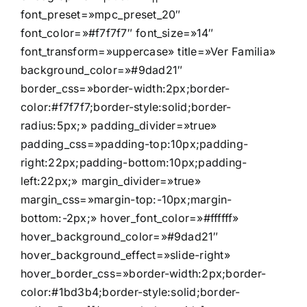
font_preset=»mpc_preset_20″
font_color=»#f7f7f7″ font_size=»14″
font_transform=»uppercase» title=»Ver Familia»
background_color=»#9dad21″
border_css=»border-width:2px;border-
color:#f7f7f7;border-style:solid;border-
radius:5px;» padding_divider=»true»
padding_css=»padding-top:10px;padding-
right:22px;padding-bottom:10px;padding-
left:22px;» margin_divider=»true»
margin_css=»margin-top:-10px;margin-
bottom:-2px;» hover_font_color=»#ffffff»
hover_background_color=»#9dad21″
hover_background_effect=»slide-right»
hover_border_css=»border-width:2px;border-
color:#1bd3b4;border-style:solid;border-