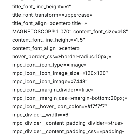
title_font_line_height=»1″
title_font_transform=»uppercase»
title_font_align=»center» title=»
MAGNETOSCOP® 1.070″ content_font_size=»18″
content_font_line_height=»1.5″
content_font_align=»center»
hover_border_css=»border-radius:10px;»
mpc_icon__icon_type=»image»
mpc_icon__icon_image_size=»120×120″
mpc_icon__icon_image=»7448″
mpc_icon__margin_divider=»true»
mpc_icon__margin_css=»margin-bottom:20px;»
mpc_icon__hover_icon_color=»#f7f7f7″
mpc_divider__width=»6″
mpc_divider__content_padding_divider=»true»
mpc_divider__content_padding_css=»padding-