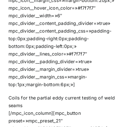
mpc_icon__margin_css=»margin-bottom:20px;»
mpc_icon__hover_icon_color=»#f7f7f7″
mpc_divider__width=»6″
mpc_divider__content_padding_divider=»true»
mpc_divider__content_padding_css=»padding-
top:0px;padding-right:0px;padding-
bottom:0px;padding-left:0px;»
mpc_divider__lines_color=»#f7f7f7″
mpc_divider__padding_divider=»true»
mpc_divider__margin_divider=»true»
mpc_divider__margin_css=»margin-
top:1px;margin-bottom:6px;»]
Coils for the partial eddy current testing of weld
seams
[/mpc_icon_column][mpc_button
preset=»mpc_preset_21″