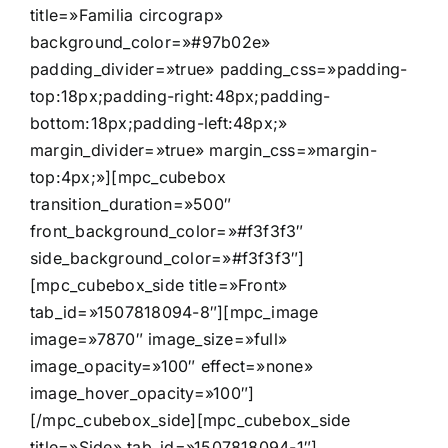
title=»Familia circograp»
background_color=»#97b02e»
padding_divider=»true» padding_css=»padding-
top:18px;padding-right:48px;padding-
bottom:18px;padding-left:48px;»
margin_divider=»true» margin_css=»margin-
top:4px;»][mpc_cubebox
transition_duration=»500″
front_background_color=»#f3f3f3″
side_background_color=»#f3f3f3″]
[mpc_cubebox_side title=»Front»
tab_id=»1507818094-8″][mpc_image
image=»7870″ image_size=»full»
image_opacity=»100″ effect=»none»
image_hover_opacity=»100″]
[/mpc_cubebox_side][mpc_cubebox_side
title=»Side» tab_id=»1507818094-1″]