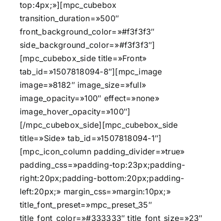
top:4px;»][mpc_cubebox
transition_duration=»500″
front_background_color=»#f3f3f3″
side_background_color=»#f3f3f3″]
[mpc_cubebox_side title=»Front»
tab_id=»1507818094-8″][mpc_image
image=»8182″ image_size=»full»
image_opacity=»100″ effect=»none»
image_hover_opacity=»100″]
[/mpc_cubebox_side][mpc_cubebox_side
title=»Side» tab_id=»1507818094-1″]
[mpc_icon_column padding_divider=»true»
padding_css=»padding-top:23px;padding-
right:20px;padding-bottom:20px;padding-
left:20px;» margin_css=»margin:10px;»
title_font_preset=»mpc_preset_35″
title_font_color=»#333333″ title_font_size=»23″