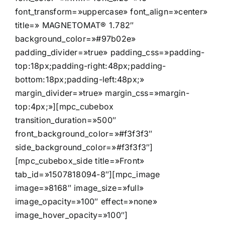
font_transform=»uppercase» font_align=»center»
title=» MAGNETOMAT® 1.782″
background_color=»#97b02e»
padding_divider=»true» padding_css=»padding-
top:18px;padding-right:48px;padding-
bottom:18px;padding-left:48px;»
margin_divider=»true» margin_css=»margin-
top:4px;»][mpc_cubebox
transition_duration=»500″
front_background_color=»#f3f3f3″
side_background_color=»#f3f3f3″]
[mpc_cubebox_side title=»Front»
tab_id=»1507818094-8″][mpc_image
image=»8168″ image_size=»full»
image_opacity=»100″ effect=»none»
image_hover_opacity=»100″]