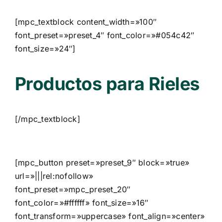
[mpc_textblock content_width=»100″
font_preset=»preset_4″ font_color=»#054c42″
font_size=»24″]
Productos para Rieles
[/mpc_textblock]
[mpc_button preset=»preset_9″ block=»true»
url=»|||rel:nofollow»
font_preset=»mpc_preset_20″
font_color=»#ffffff» font_size=»16″
font_transform=»uppercase» font_align=»center»