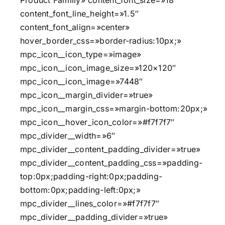
Product Familiy» content_font_size=»18″
content_font_line_height=»1.5″
content_font_align=»center»
hover_border_css=»border-radius:10px;»
mpc_icon__icon_type=»image»
mpc_icon__icon_image_size=»120×120″
mpc_icon__icon_image=»7448″
mpc_icon__margin_divider=»true»
mpc_icon__margin_css=»margin-bottom:20px;»
mpc_icon__hover_icon_color=»#f7f7f7″
mpc_divider__width=»6″
mpc_divider__content_padding_divider=»true»
mpc_divider__content_padding_css=»padding-
top:0px;padding-right:0px;padding-
bottom:0px;padding-left:0px;»
mpc_divider__lines_color=»#f7f7f7″
mpc_divider__padding_divider=»true»