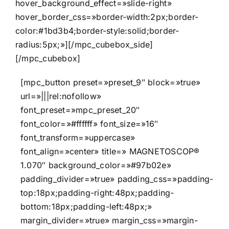
hover_background_effect=»slide-right»
hover_border_css=»border-width:2px;border-
color:#1bd3b4;border-style:solid;border-
radius:5px;»][/mpc_cubebox_side]
[/mpc_cubebox]
[mpc_button preset=»preset_9″ block=»true»
url=»|||rel:nofollow»
font_preset=»mpc_preset_20″
font_color=»#ffffff» font_size=»16″
font_transform=»uppercase»
font_align=»center» title=» MAGNETOSCOP®
1.070″ background_color=»#97b02e»
padding_divider=»true» padding_css=»padding-
top:18px;padding-right:48px;padding-
bottom:18px;padding-left:48px;»
margin_divider=»true» margin_css=»margin-