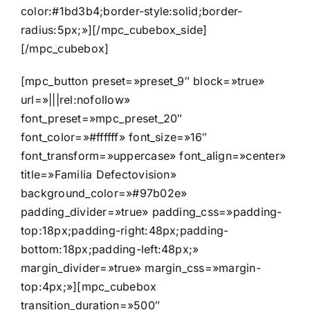
color:#1bd3b4;border-style:solid;border-
radius:5px;»][/mpc_cubebox_side]
[/mpc_cubebox]
[mpc_button preset=»preset_9″ block=»true»
url=»|||rel:nofollow»
font_preset=»mpc_preset_20″
font_color=»#ffffff» font_size=»16″
font_transform=»uppercase» font_align=»center»
title=»Familia Defectovision»
background_color=»#97b02e»
padding_divider=»true» padding_css=»padding-
top:18px;padding-right:48px;padding-
bottom:18px;padding-left:48px;»
margin_divider=»true» margin_css=»margin-
top:4px;»][mpc_cubebox
transition_duration=»500″