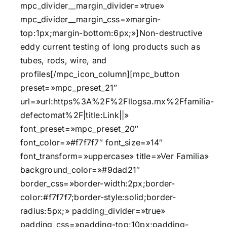
mpc_divider__margin_divider=»true»
mpc_divider__margin_css=»margin-
top:1px;margin-bottom:6px;»]Non-destructive
eddy current testing of long products such as
tubes, rods, wire, and
profiles[/mpc_icon_column][mpc_button
preset=»mpc_preset_21″
url=»url:https%3A%2F%2Fllogsa.mx%2Ffamilia-
defectomat%2F|title:Link||»
font_preset=»mpc_preset_20″
font_color=»#f7f7f7″ font_size=»14″
font_transform=»uppercase» title=»Ver Familia»
background_color=»#9dad21″
border_css=»border-width:2px;border-
color:#f7f7f7;border-style:solid;border-
radius:5px;» padding_divider=»true»
padding_css=»padding-top:10px;padding-