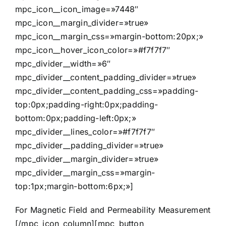
mpc_icon__icon_image=»7448″
mpc_icon__margin_divider=»true»
mpc_icon__margin_css=»margin-bottom:20px;»
mpc_icon__hover_icon_color=»#f7f7f7″
mpc_divider__width=»6″
mpc_divider__content_padding_divider=»true»
mpc_divider__content_padding_css=»padding-
top:0px;padding-right:0px;padding-
bottom:0px;padding-left:0px;»
mpc_divider__lines_color=»#f7f7f7″
mpc_divider__padding_divider=»true»
mpc_divider__margin_divider=»true»
mpc_divider__margin_css=»margin-
top:1px;margin-bottom:6px;»]
For Magnetic Field and Permeability Measurement
[/mpc_icon_column][mpc_button