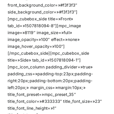
front_background_color=»#f3f3f3″
side_background_color=»#f3f3f3″]
[mpc_cubebox_side title=»Front»
tab_id=»1507818094-8″][mpc_image
image=»8119″ image_size=»full»
image_opacity=»100″ effect=»none»
image_hover_opacity=»100″]
[/mpc_cubebox_side][mpc_cubebox_side
title=»Side» tab_id=»1507818094-1″]
[mpc_icon_column padding_divider=»true»
padding_css=»padding-top:23px;padding-
right:20px;padding-bottom:20px;padding-
left:20px;» margin_css=»margin:10px;»
title_font_preset=»mpc_preset_35″
title_font_color=»#333333″ title_font_size=»23″
title_font_line_height=»1″