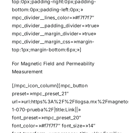
top:0px;padding-right:0px;padding-
bottom:0px;padding-left:0px;»
mpc_divider__lines_color=»#f7f7f7″
mpc_divider__padding_divider=»true»
mpc_divider__margin_divider=»true»
mpc_divider__margin_css=»margin-
top:1px;margin-bottom:6px;»]
For Magnetic Field and Permeability
Measurement
[/mpc_icon_column][mpc_button
preset=»mpc_preset_21″
url=»url:https%3A%2F%2Fllogsa.mx%2Fmagnetos
1-070-prueba%2F|title:Link||»
font_preset=»mpc_preset_20″
font_color=»#f7f7f7″ font_size=»14″