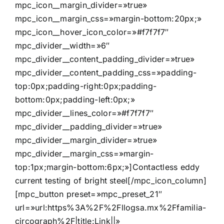
mpc_icon__margin_divider=»true»
mpc_icon__margin_css=»margin-bottom:20px;»
mpc_icon__hover_icon_color=»#f7f7f7″
mpc_divider__width=»6″
mpc_divider__content_padding_divider=»true»
mpc_divider__content_padding_css=»padding-
top:0px;padding-right:0px;padding-
bottom:0px;padding-left:0px;»
mpc_divider__lines_color=»#f7f7f7″
mpc_divider__padding_divider=»true»
mpc_divider__margin_divider=»true»
mpc_divider__margin_css=»margin-
top:1px;margin-bottom:6px;»]Contactless eddy
current testing of bright steel[/mpc_icon_column]
[mpc_button preset=»mpc_preset_21″
url=»url:https%3A%2F%2Fllogsa.mx%2Ffamilia-
circograph%2F|title:Link||»