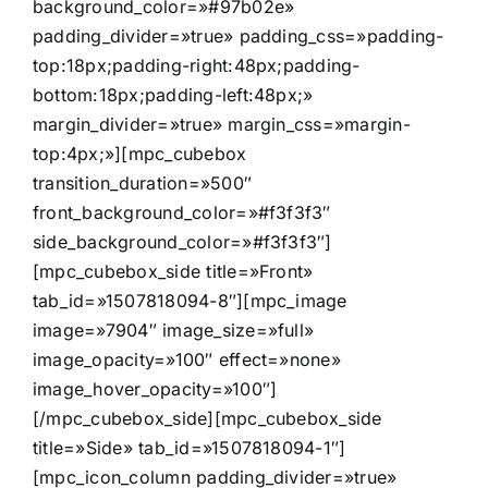
background_color=»#97b02e»
padding_divider=»true» padding_css=»padding-
top:18px;padding-right:48px;padding-
bottom:18px;padding-left:48px;»
margin_divider=»true» margin_css=»margin-
top:4px;»][mpc_cubebox
transition_duration=»500″
front_background_color=»#f3f3f3″
side_background_color=»#f3f3f3″]
[mpc_cubebox_side title=»Front»
tab_id=»1507818094-8″][mpc_image
image=»7904″ image_size=»full»
image_opacity=»100″ effect=»none»
image_hover_opacity=»100″]
[/mpc_cubebox_side][mpc_cubebox_side
title=»Side» tab_id=»1507818094-1″]
[mpc_icon_column padding_divider=»true»