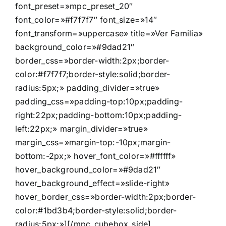
font_preset=»mpc_preset_20″
font_color=»#f7f7f7″ font_size=»14″
font_transform=»uppercase» title=»Ver Familia»
background_color=»#9dad21″
border_css=»border-width:2px;border-
color:#f7f7f7;border-style:solid;border-
radius:5px;» padding_divider=»true»
padding_css=»padding-top:10px;padding-
right:22px;padding-bottom:10px;padding-
left:22px;» margin_divider=»true»
margin_css=»margin-top:-10px;margin-
bottom:-2px;» hover_font_color=»#ffffff»
hover_background_color=»#9dad21″
hover_background_effect=»slide-right»
hover_border_css=»border-width:2px;border-
color:#1bd3b4;border-style:solid;border-
radius:5px;»][/mpc_cubebox_side]