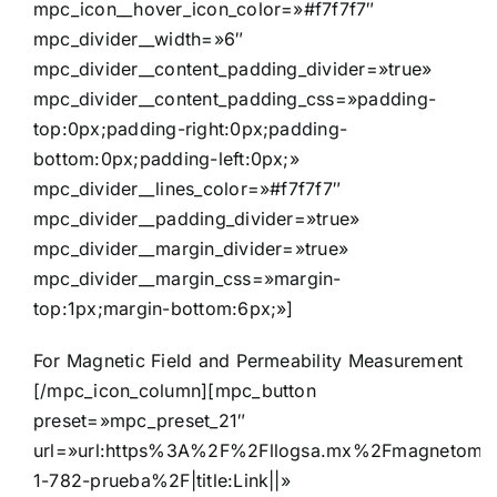
mpc_icon__hover_icon_color=»#f7f7f7″
mpc_divider__width=»6″
mpc_divider__content_padding_divider=»true»
mpc_divider__content_padding_css=»padding-
top:0px;padding-right:0px;padding-
bottom:0px;padding-left:0px;»
mpc_divider__lines_color=»#f7f7f7″
mpc_divider__padding_divider=»true»
mpc_divider__margin_divider=»true»
mpc_divider__margin_css=»margin-
top:1px;margin-bottom:6px;»]
For Magnetic Field and Permeability Measurement
[/mpc_icon_column][mpc_button
preset=»mpc_preset_21″
url=»url:https%3A%2F%2Fllogsa.mx%2Fmagnetomat
1-782-prueba%2F|title:Link||»