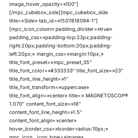
image_hover_opacity=»100″]
[/mpc_cubebox_side][mpc_cubebox_side
title=»Side» tab_id=»1507818094-1″]
[mpc_icon_column padding_divider=»true»
padding_css=»padding-top:23px;padding-
right:20px;padding-bottom:20px;padding-
left:20px;» margin_css=»margin:10px;»
title_font_preset=»mpc_preset_35″
title_font_color=»#333333″ title_font_size=»23″
title_font_line_height=»1″
title_font_transform=»uppercase»
title_font_align=»center» title=» MAGNETOSCOP®
1.070″ content_font_size=»18″
content_font_line_height=»1.5″
content_font_align=»center»
hover_border_css=»border-radius:10px;»
mpc_icon__icon_type=»image»