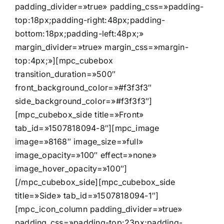
padding_divider=»true» padding_css=»padding-
top:18px;padding-right:48px;padding-
bottom:18px;padding-left:48px;»
margin_divider=»true» margin_css=»margin-
top:4px;»][mpc_cubebox
transition_duration=»500″
front_background_color=»#f3f3f3″
side_background_color=»#f3f3f3″]
[mpc_cubebox_side title=»Front»
tab_id=»1507818094-8″][mpc_image
image=»8168″ image_size=»full»
image_opacity=»100″ effect=»none»
image_hover_opacity=»100″]
[/mpc_cubebox_side][mpc_cubebox_side
title=»Side» tab_id=»1507818094-1″]
[mpc_icon_column padding_divider=»true»
padding_css=»padding-top:23px;padding-