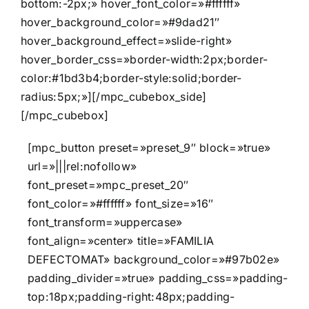
bottom:-2px;» hover_font_color=»#ffffff»
hover_background_color=»#9dad21″
hover_background_effect=»slide-right»
hover_border_css=»border-width:2px;border-
color:#1bd3b4;border-style:solid;border-
radius:5px;»][/mpc_cubebox_side]
[/mpc_cubebox]
[mpc_button preset=»preset_9″ block=»true»
url=»|||rel:nofollow»
font_preset=»mpc_preset_20″
font_color=»#ffffff» font_size=»16″
font_transform=»uppercase»
font_align=»center» title=»FAMILIA
DEFECTOMAT» background_color=»#97b02e»
padding_divider=»true» padding_css=»padding-
top:18px;padding-right:48px;padding-