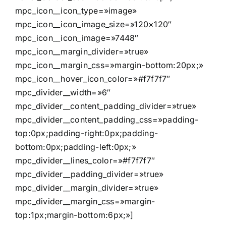
mpc_icon__icon_type=»image»
mpc_icon__icon_image_size=»120×120″
mpc_icon__icon_image=»7448″
mpc_icon__margin_divider=»true»
mpc_icon__margin_css=»margin-bottom:20px;»
mpc_icon__hover_icon_color=»#f7f7f7″
mpc_divider__width=»6″
mpc_divider__content_padding_divider=»true»
mpc_divider__content_padding_css=»padding-
top:0px;padding-right:0px;padding-
bottom:0px;padding-left:0px;»
mpc_divider__lines_color=»#f7f7f7″
mpc_divider__padding_divider=»true»
mpc_divider__margin_divider=»true»
mpc_divider__margin_css=»margin-
top:1px;margin-bottom:6px;»]