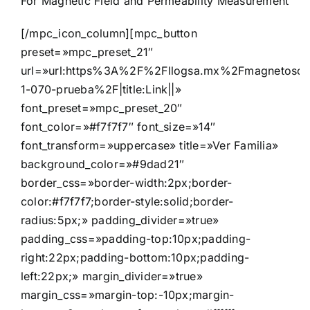
For Magnetic Field and Permeability Measurement
[/mpc_icon_column][mpc_button
preset=»mpc_preset_21″
url=»url:https%3A%2F%2Fllogsa.mx%2Fmagnetosco
1-070-prueba%2F|title:Link||»
font_preset=»mpc_preset_20″
font_color=»#f7f7f7″ font_size=»14″
font_transform=»uppercase» title=»Ver Familia»
background_color=»#9dad21″
border_css=»border-width:2px;border-
color:#f7f7f7;border-style:solid;border-
radius:5px;» padding_divider=»true»
padding_css=»padding-top:10px;padding-
right:22px;padding-bottom:10px;padding-
left:22px;» margin_divider=»true»
margin_css=»margin-top:-10px;margin-