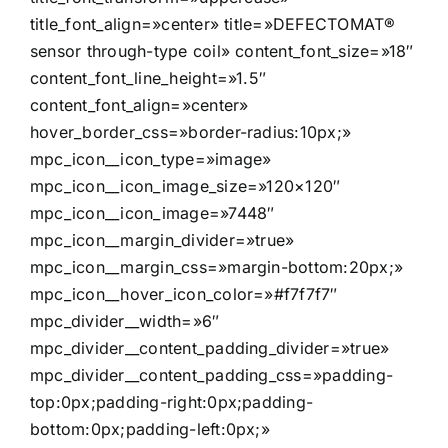
title_font_align=»center» title=»DEFECTOMAT®
sensor through-type coil» content_font_size=»18″
content_font_line_height=»1.5″
content_font_align=»center»
hover_border_css=»border-radius:10px;»
mpc_icon__icon_type=»image»
mpc_icon__icon_image_size=»120×120″
mpc_icon__icon_image=»7448″
mpc_icon__margin_divider=»true»
mpc_icon__margin_css=»margin-bottom:20px;»
mpc_icon__hover_icon_color=»#f7f7f7″
mpc_divider__width=»6″
mpc_divider__content_padding_divider=»true»
mpc_divider__content_padding_css=»padding-
top:0px;padding-right:0px;padding-
bottom:0px;padding-left:0px;»