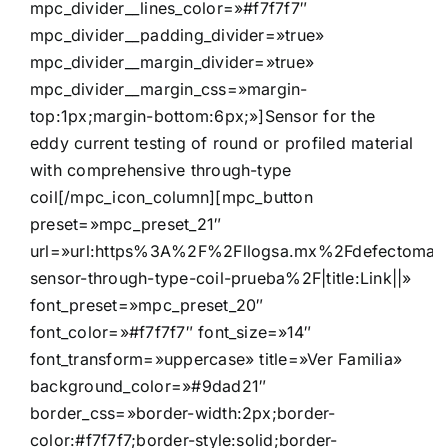
mpc_divider__lines_color=»#f7f7f7″
mpc_divider__padding_divider=»true»
mpc_divider__margin_divider=»true»
mpc_divider__margin_css=»margin-
top:1px;margin-bottom:6px;»]Sensor for the
eddy current testing of round or profiled material
with comprehensive through-type
coil[/mpc_icon_column][mpc_button
preset=»mpc_preset_21″
url=»url:https%3A%2F%2Fllogsa.mx%2Fdefectomat
sensor-through-type-coil-prueba%2F|title:Link||»
font_preset=»mpc_preset_20″
font_color=»#f7f7f7″ font_size=»14″
font_transform=»uppercase» title=»Ver Familia»
background_color=»#9dad21″
border_css=»border-width:2px;border-
color:#f7f7f7;border-style:solid;border-