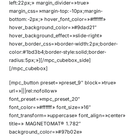
left:22px;» margin_divider=»true»
margin_css=»margin-top:-10px;margin-
bottom:-2px;» hover_font_color=»#ffffff»
hover_background_color=»#9dad21″
hover_background_effect=»slide-right»
hover_border_css=»border-width:2px;border-
color:#1bd3b4;border-style:solid;border-
radius:5px;»][/mpc_cubebox_side]
[/mpc_cubebox]
[mpc_button preset=»preset_9″ block=»true»
url=»|||rel:nofollow»
font_preset=»mpc_preset_20″
font_color=»#ffffff» font_size=»16″
font_transform=»uppercase» font_align=»center»
title=» MAGNETOMAT® 1.782″
background_color=»#97b02e»