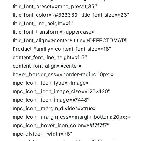
title_font_preset=»mpc_preset_35″
title_font_color=»#333333″ title_font_size=»23″
title_font_line_height=»1″
title_font_transform=»uppercase»
title_font_align=»center» title=»DEFECTOMAT®
Product Familiy» content_font_size=»18″
content_font_line_height=»1.5″
content_font_align=»center»
hover_border_css=»border-radius:10px;»
mpc_icon__icon_type=»image»
mpc_icon__icon_image_size=»120×120″
mpc_icon__icon_image=»7448″
mpc_icon__margin_divider=»true»
mpc_icon__margin_css=»margin-bottom:20px;»
mpc_icon__hover_icon_color=»#f7f7f7″
mpc_divider__width=»6″