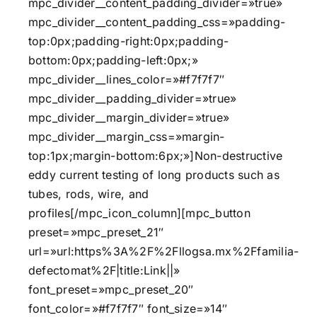
mpc_divider__content_padding_divider=»true»
mpc_divider__content_padding_css=»padding-
top:0px;padding-right:0px;padding-
bottom:0px;padding-left:0px;»
mpc_divider__lines_color=»#f7f7f7″
mpc_divider__padding_divider=»true»
mpc_divider__margin_divider=»true»
mpc_divider__margin_css=»margin-
top:1px;margin-bottom:6px;»]Non-destructive
eddy current testing of long products such as
tubes, rods, wire, and
profiles[/mpc_icon_column][mpc_button
preset=»mpc_preset_21″
url=»url:https%3A%2F%2Fllogsa.mx%2Ffamilia-
defectomat%2F|title:Link||»
font_preset=»mpc_preset_20″
font_color=»#f7f7f7″ font_size=»14″