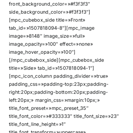
front_background_color=»#f3f3f3″
side_background_color=»#f3f3f3″]
[mpc_cubebox_side title=»Front»
tab_id=»1507818094-8″][mpc_image
image=»8148″ image_size=»full»
image_opacity=»100″ effect=»none»
image_hover_opacity=»100″]
[/mpc_cubebox_side][mpc_cubebox_side
title=»Side» tab_id=»1507818094-1″]
[mpc_icon_column padding_divider=»true»
padding_css=»padding-top:23px;padding-
right:20px;padding-bottom:20px;padding-
left:20px;» margin_css=»margin:10px;»
title_font_preset=»mpc_preset_35″
title_font_color=»#333333″ title_font_size=»23″
title_font_line_height=»1″
title_font_transform=»uppercase»