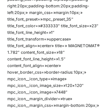
right:20px;padding-bottom:20px;padding-
left:20px;» margin_css=»margin:10px;»
title_font_preset=»mpc_preset_35″
title_font_color=»#333333″ title_font_size=»23″
title_font_line_height=»1″
title_font_transform=»uppercase»
title_font_align=»center» title=» MAGNETOMAT®
1.782″ content_font_size=»18″
content_font_line_height=»1.5″
content_font_align=»center»
hover_border_css=»border-radius:10px;»
mpc_icon__icon_type=»image»
mpc_icon__icon_image_size=»120×120″
mpc_icon__icon_image=»7448″
mpc_icon__margin_divider=»true»
mpc_icon__margin_css=»margin-bottom:20px;»