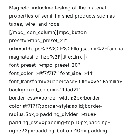
Magneto-inductive testing of the material
properties of semi-finished products such as
tubes, wire, and rods
[/mpc_icon_column][mpc_button
preset=»mpc_preset_21″
url=»url:https%3A%2F%2Fllogsa.mx%2Ffamilia-
magnatest-d-hzp%2F|title:Link||»
font_preset=»mpc_preset_20″
font_color=»#f7f7f7″ font_size=»14″
font_transform=»uppercase» title=»Ver Familia»
background_color=»#9dad21″
border_css=»border-width:2px;border-
color:#f7f7f7;border-style:solid;border-
radius:5px;» padding_divider=»true»
padding_css=»padding-top:10px;padding-
right:22px;padding-bottom:10px;padding-