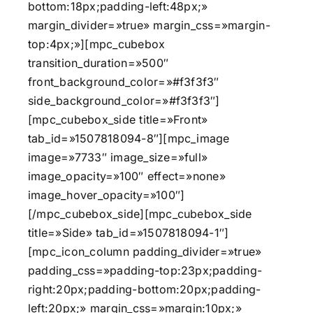
bottom:18px;padding-left:48px;»
margin_divider=»true» margin_css=»margin-
top:4px;»][mpc_cubebox
transition_duration=»500″
front_background_color=»#f3f3f3″
side_background_color=»#f3f3f3″]
[mpc_cubebox_side title=»Front»
tab_id=»1507818094-8″][mpc_image
image=»7733″ image_size=»full»
image_opacity=»100″ effect=»none»
image_hover_opacity=»100″]
[/mpc_cubebox_side][mpc_cubebox_side
title=»Side» tab_id=»1507818094-1″]
[mpc_icon_column padding_divider=»true»
padding_css=»padding-top:23px;padding-
right:20px;padding-bottom:20px;padding-
left:20px;» margin_css=»margin:10px;»