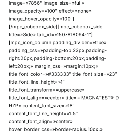
image=»7856″ image_size=»full»
image_opacity=»100″ effect=»none»
image_hover_opacity=»100″]
[/mpc_cubebox_side][mpc_cubebox_side
title=»Side» tab_id=»1507818094-1″]
[mpc_icon_column padding_divider=»true»
padding_css=»padding-top:23px;padding-
right:20px;padding-bottom:20px;padding-
left:20px;» margin_css=»margin:10px;»
title_font_color=»#333333″ title_font_size=»23″
title_font_line_height=»1″
title_font_transform=»uppercase»
title_font_align=»center» title=» MAGNATEST® D-
HZP» content_font_size=»18″
content_font_line_height=»1.5″
content_font_align=»center»
hover_border_css=»border-radius:10px;»