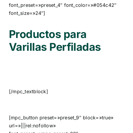
font_preset=»preset_4″ font_color=»#054c42″
font_size=»24″]
Productos para
Varillas Perfiladas
[/mpc_textblock]
[mpc_button preset=»preset_9″ block=»true»
url=»|||rel:nofollow»