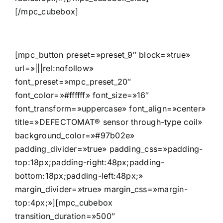
[/mpc_cubebox]
[mpc_button preset=»preset_9″ block=»true»
url=»|||rel:nofollow»
font_preset=»mpc_preset_20″
font_color=»#ffffff» font_size=»16″
font_transform=»uppercase» font_align=»center»
title=»DEFECTOMAT® sensor through-type coil»
background_color=»#97b02e»
padding_divider=»true» padding_css=»padding-
top:18px;padding-right:48px;padding-
bottom:18px;padding-left:48px;»
margin_divider=»true» margin_css=»margin-
top:4px;»][mpc_cubebox
transition_duration=»500″