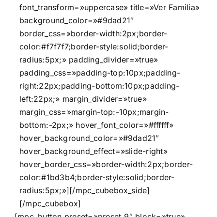
font_transform=»uppercase» title=»Ver Familia»
background_color=»#9dad21″
border_css=»border-width:2px;border-
color:#f7f7f7;border-style:solid;border-
radius:5px;» padding_divider=»true»
padding_css=»padding-top:10px;padding-
right:22px;padding-bottom:10px;padding-
left:22px;» margin_divider=»true»
margin_css=»margin-top:-10px;margin-
bottom:-2px;» hover_font_color=»#ffffff»
hover_background_color=»#9dad21″
hover_background_effect=»slide-right»
hover_border_css=»border-width:2px;border-
color:#1bd3b4;border-style:solid;border-
radius:5px;»][/mpc_cubebox_side]
[/mpc_cubebox]
[mpc_button preset=»preset_9″ block=»true»