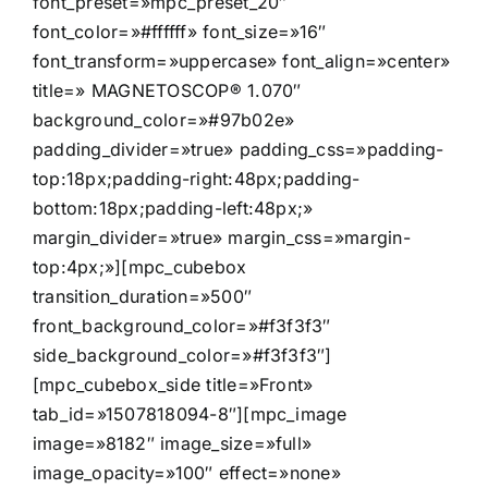
font_preset=»mpc_preset_20″
font_color=»#ffffff» font_size=»16″
font_transform=»uppercase» font_align=»center»
title=» MAGNETOSCOP® 1.070″
background_color=»#97b02e»
padding_divider=»true» padding_css=»padding-
top:18px;padding-right:48px;padding-
bottom:18px;padding-left:48px;»
margin_divider=»true» margin_css=»margin-
top:4px;»][mpc_cubebox
transition_duration=»500″
front_background_color=»#f3f3f3″
side_background_color=»#f3f3f3″]
[mpc_cubebox_side title=»Front»
tab_id=»1507818094-8″][mpc_image
image=»8182″ image_size=»full»
image_opacity=»100″ effect=»none»