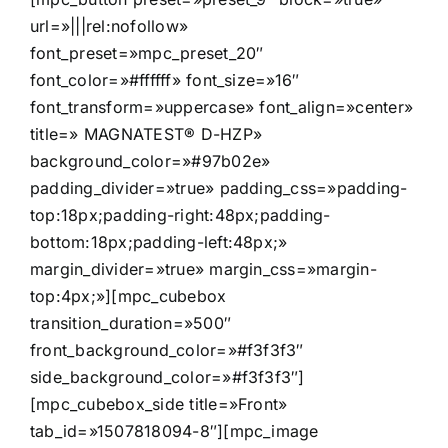
url=»|||rel:nofollow»
font_preset=»mpc_preset_20″
font_color=»#ffffff» font_size=»16″
font_transform=»uppercase» font_align=»center»
title=» MAGNATEST® D-HZP»
background_color=»#97b02e»
padding_divider=»true» padding_css=»padding-
top:18px;padding-right:48px;padding-
bottom:18px;padding-left:48px;»
margin_divider=»true» margin_css=»margin-
top:4px;»][mpc_cubebox
transition_duration=»500″
front_background_color=»#f3f3f3″
side_background_color=»#f3f3f3″]
[mpc_cubebox_side title=»Front»
tab_id=»1507818094-8″][mpc_image