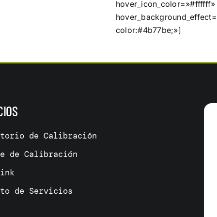
hover_icon_color=»#fffff
hover_background_effect=
color:#4b77be;»]
CIOS
atorio de Calibración
me de Calibración
link
cto de Servicios