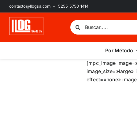
Saltar
contacto@llogsa.com – 5255 5750 1414
al
contenido
Buscar:
Por Método
[mpc_image image=
image_size=»large» 
effect=»none» image