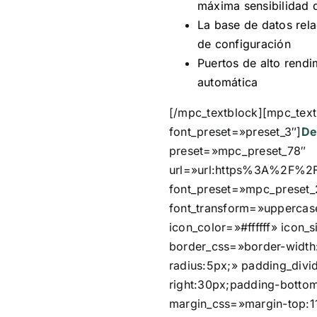
máxima sensibilidad 
La base de datos rela
de configuración
Puertos de alto rendi
automática
[/mpc_textblock][mpc_text
font_preset=»preset_3″]
De
preset=»mpc_preset_78″
url=»url:https%3A%2F%2F
font_preset=»mpc_preset_
font_transform=»uppercase
icon_color=»#ffffff» icon_
border_css=»border-width:
radius:5px;» padding_div
right:30px;padding-bottom
margin_css=»margin-top:11