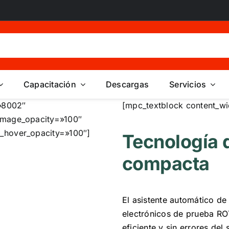
Capacitación
Descargas
Servicios
»8002″
[mpc_textblock content_wi
image_opacity=»100″
_hover_opacity=»100″]
Tecnología d
compacta
El asistente automático d
electrónicos de prueba R
eficiente y sin errores del