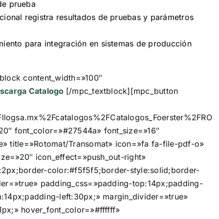
de prueba
cional registra resultados de pruebas y parámetros
miento para integración en sistemas de producción
block content_width=»100″
scarga Catalogo
[/mpc_textblock][mpc_button
llogsa.mx%2Fcatalogos%2FCatalogos_Foerster%2FROTOM
20″ font_color=»#27544a» font_size=»16″
» title=»Rotomat/Transomat» icon=»fa fa-file-pdf-o»
size=»20″ icon_effect=»push_out-right»
2px;border-color:#f5f5f5;border-style:solid;border-
ider=»true» padding_css=»padding-top:14px;padding-
:14px;padding-left:30px;» margin_divider=»true»
px;» hover_font_color=»#ffffff»