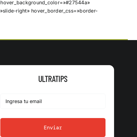
f» hover_background_color=»#27544a»
»slide-right» hover_border_css=»border-
ULTRATIPS
Enviar