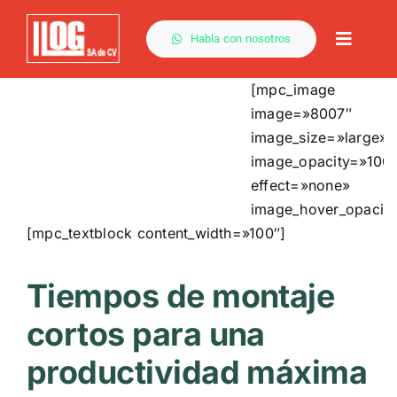
Saltar
al
Habla con nosotros
Toggle
contenido
Naviga
[mpc_image
image=»8007″
image_size=»large»
image_opacity=»100
effect=»none»
image_hover_opacity
[mpc_textblock content_width=»100″]
Tiempos de montaje
cortos para una
productividad máxima