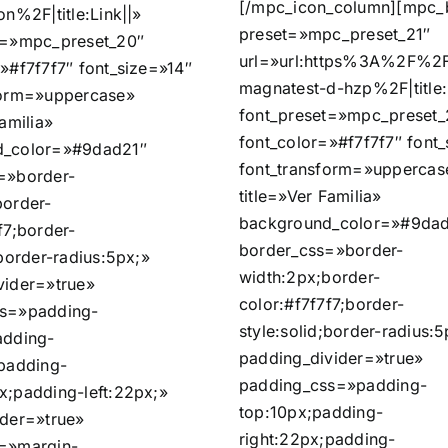
[/mpc_icon_column][mpc_
on%2F|title:Link||»
preset=»mpc_preset_21″
t=»mpc_preset_20″
url=»url:https%3A%2F%2F
»#f7f7f7″ font_size=»14″
magnatest-d-hzp%2F|title:
form=»uppercase»
font_preset=»mpc_preset_
Familia»
font_color=»#f7f7f7″ font
d_color=»#9dad21″
font_transform=»uppercas
=»border-
title=»Ver Familia»
border-
background_color=»#9dad
f7;border-
border_css=»border-
;border-radius:5px;»
width:2px;border-
vider=»true»
color:#f7f7f7;border-
ss=»padding-
style:solid;border-radius:5
adding-
padding_divider=»true»
;padding-
padding_css=»padding-
x;padding-left:22px;»
top:10px;padding-
ider=»true»
right:22px;padding-
=»margin-