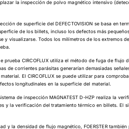
mplazar la inspección de polvo magnético intensivo (dete
pección de superficie del DEFECTOVISION se basa en termo
perficie de los billets, incluso los defectos más pequeños
e y visualizarse. Todos los milímetros de los extremos de
ueba.
de prueba CIRCOFLUX utiliza el método de fuga de flujo d
bas de corrientes parásitas generarían demasiadas señale
l material. El CIRCOFLUX se puede utilizar para comprobar
ctos longitudinales en la superficie del material.
sistema de inspección MAGNATEST D-HZP realiza la verif
es y la verificación del tratamiento térmico en billets. El
dad y la densidad de flujo magnético, FOERSTER también 