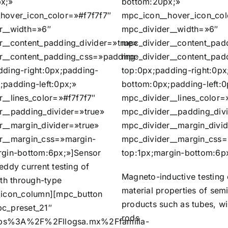
x;»
bottom:20px;»
hover_icon_color=»#f7f7f7″
mpc_icon__hover_icon_col
r__width=»6″
mpc_divider__width=»6″
r__content_padding_divider=»true»
mpc_divider__content_padd
r__content_padding_css=»padding-
mpc_divider__content_pad
dding-right:0px;padding-
top:0px;padding-right:0px
;padding-left:0px;»
bottom:0px;padding-left:0
r__lines_color=»#f7f7f7″
mpc_divider__lines_color=
r__padding_divider=»true»
mpc_divider__padding_div
r__margin_divider=»true»
mpc_divider__margin_divid
r__margin_css=»margin-
mpc_divider__margin_css=
rgin-bottom:6px;»]Sensor
top:1px;margin-bottom:6p
eddy current testing of
Magneto-inductive testing 
ith through-type
material properties of semi
_icon_column][mpc_button
products such as tubes, wi
c_preset_21″
rods
ttps%3A%2F%2Fllogsa.mx%2Ffamilia-