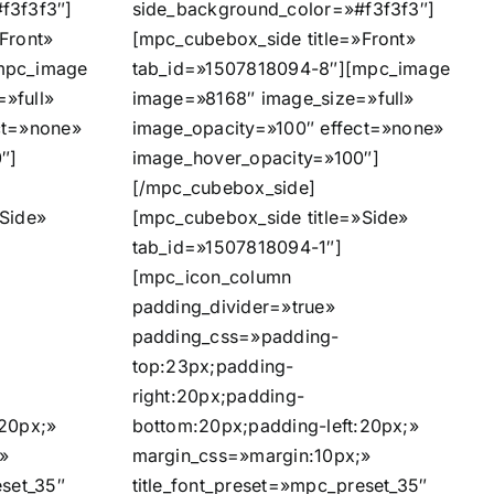
f3f3f3″]
side_background_color=»#f3f3f3″]
Front»
[mpc_cubebox_side title=»Front»
mpc_image
tab_id=»1507818094-8″][mpc_image
»full»
image=»8168″ image_size=»full»
ct=»none»
image_opacity=»100″ effect=»none»
″]
image_hover_opacity=»100″]
[/mpc_cubebox_side]
»Side»
[mpc_cubebox_side title=»Side»
tab_id=»1507818094-1″]
[mpc_icon_column
padding_divider=»true»
padding_css=»padding-
top:23px;padding-
right:20px;padding-
:20px;»
bottom:20px;padding-left:20px;»
»
margin_css=»margin:10px;»
eset_35″
title_font_preset=»mpc_preset_35″