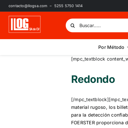
Saltar
contacto@llogsa.com – 5255 5750 1414
al
contenido
Buscar:
Por Método
[mpc_textblock content_w
Redondo
[/mpc_textblock][mpc_tex
material rugoso, los bill
para la detección confiab
FOERSTER proporciona dos