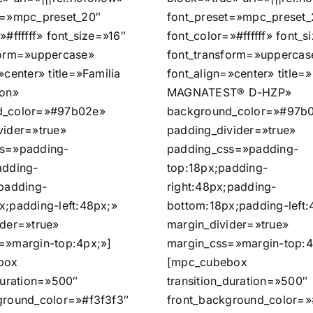
t=»mpc_preset_20″
font_preset=»mpc_preset_
»#ffffff» font_size=»16″
font_color=»#ffffff» font_s
form=»uppercase»
font_transform=»uppercas
»center» title=»Familia
font_align=»center» title=»
ion»
MAGNATEST® D-HZP»
d_color=»#97b02e»
background_color=»#97b
vider=»true»
padding_divider=»true»
ss=»padding-
padding_css=»padding-
adding-
top:18px;padding-
;padding-
right:48px;padding-
x;padding-left:48px;»
bottom:18px;padding-left:
ider=»true»
margin_divider=»true»
=»margin-top:4px;»]
margin_css=»margin-top:4
box
[mpc_cubebox
duration=»500″
transition_duration=»500″
ground_color=»#f3f3f3″
front_background_color=»