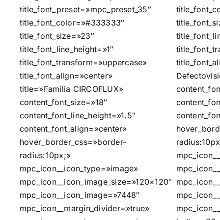
title_font_preset=»mpc_preset_35″
title_font
title_font_color=»#333333″
title_font_
title_font_size=»23″
title_font_l
title_font_line_height=»1″
title_font_
title_font_transform=»uppercase»
title_font_a
title_font_align=»center»
Defectovis
title=»Familia CIRCOFLUX»
content_fon
content_font_size=»18″
content_fon
content_font_line_height=»1.5″
content_fon
content_font_align=»center»
hover_bord
hover_border_css=»border-
radius:10px
radius:10px;»
mpc_icon__
mpc_icon__icon_type=»image»
mpc_icon__
mpc_icon__icon_image_size=»120×120″
mpc_icon_
mpc_icon__icon_image=»7448″
mpc_icon__
mpc_icon__margin_divider=»true»
mpc_icon__