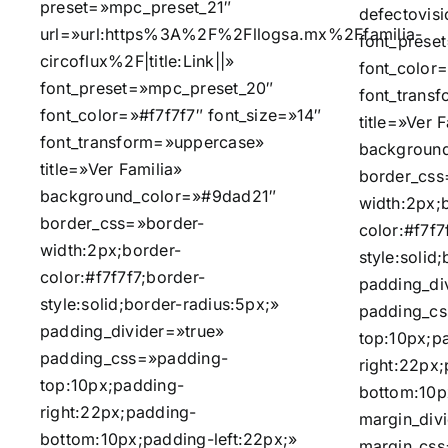
preset=»mpc_preset_21″
defectovisi
url=»url:https%3A%2F%2Fllogsa.mx%2Ffamilia-
font_prese
circoflux%2F|title:Link||»
font_color=
font_preset=»mpc_preset_20″
font_trans
font_color=»#f7f7f7″ font_size=»14″
title=»Ver 
font_transform=»uppercase»
backgroun
title=»Ver Familia»
border_css
background_color=»#9dad21″
width:2px;
border_css=»border-
color:#f7f7
width:2px;border-
style:solid
color:#f7f7f7;border-
padding_di
style:solid;border-radius:5px;»
padding_c
padding_divider=»true»
top:10px;p
padding_css=»padding-
right:22px
top:10px;padding-
bottom:10p
right:22px;padding-
margin_div
bottom:10px;padding-left:22px;»
margin_css