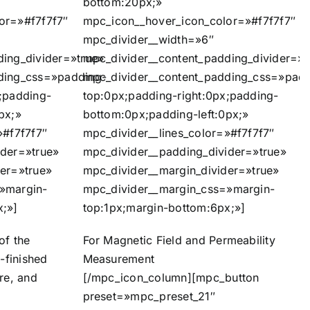
bottom:20px;»
or=»#f7f7f7″
mpc_icon__hover_icon_color=»#f7f7f7″
mpc_divider__width=»6″
ing_divider=»true»
mpc_divider__content_padding_divider=»t
ding_css=»padding-
mpc_divider__content_padding_css=»pad
;padding-
top:0px;padding-right:0px;padding-
px;»
bottom:0px;padding-left:0px;»
»#f7f7f7″
mpc_divider__lines_color=»#f7f7f7″
ider=»true»
mpc_divider__padding_divider=»true»
er=»true»
mpc_divider__margin_divider=»true»
»margin-
mpc_divider__margin_css=»margin-
x;»]
top:1px;margin-bottom:6px;»]
of the
For Magnetic Field and Permeability
-finished
Measurement
re, and
[/mpc_icon_column][mpc_button
preset=»mpc_preset_21″