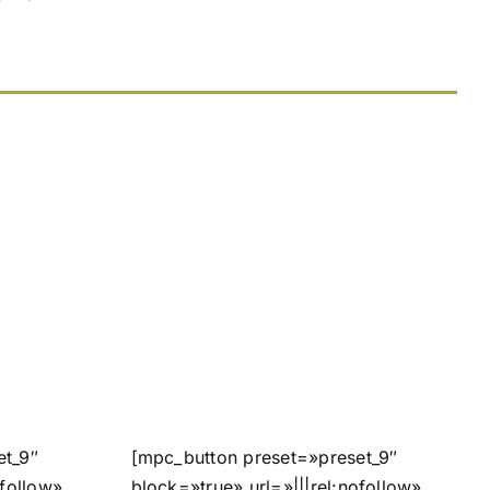
et_9″
[mpc_button preset=»preset_9″
ofollow»
block=»true» url=»|||rel:nofollow»