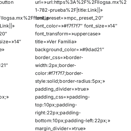
button
url=»url:https%3A%2F%2Fllogsa.mx%2F
1-782-prueba%2F|title:Link||»
llogsa.mx%2Ffamilia-
font_preset=»mpc_preset_20″
Link||»
font_color=»#f7f7f7″ font_size=»14″
20″
font_transform=»uppercase»
_size=»14″
title=»Ver Familia»
e»
background_color=»#9dad21″
border_css=»border-
21″
width:2px;border-
color:#f7f7f7;border-
style:solid;border-radius:5px;»
padding_divider=»true»
px;»
padding_css=»padding-
top:10px;padding-
right:22px;padding-
bottom:10px;padding-left:22px;»
margin_divider=»true»