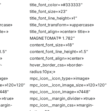
″
title_font_color=»#333333″
title_font_size=»23″
title_font_line_height=»1″
ercase»
title_font_transform=»uppercase»
tle=»
title_font_align=»center» title=»
MAGNETOMAT® 1.782″
content_font_size=»18″
1.5″
content_font_line_height=»1.5″
r»
content_font_align=»center»
-
hover_border_css=»border-
radius:10px;»
age»
mpc_icon__icon_type=»image»
ze=»120×120″
mpc_icon__icon_image_size=»120×120″
448″
mpc_icon__icon_image=»7448″
=»true»
mpc_icon__margin_divider=»true»
argin-
mpc_icon__margin_css=»margin-