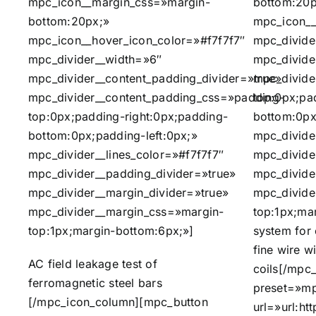
mpc_icon__margin_css=»margin-
bottom:20p
bottom:20px;»
mpc_icon__
mpc_icon__hover_icon_color=»#f7f7f7″
mpc_divide
mpc_divider__width=»6″
mpc_divide
mpc_divider__content_padding_divider=»true»
mpc_divide
mpc_divider__content_padding_css=»padding-
top:0px;pa
top:0px;padding-right:0px;padding-
bottom:0px
bottom:0px;padding-left:0px;»
mpc_divide
mpc_divider__lines_color=»#f7f7f7″
mpc_divide
mpc_divider__padding_divider=»true»
mpc_divide
mpc_divider__margin_divider=»true»
mpc_divide
mpc_divider__margin_css=»margin-
top:1px;ma
top:1px;margin-bottom:6px;»]
system for 
fine wire w
AC field leakage test of
coils[/mpc
ferromagnetic steel bars
preset=»mp
[/mpc_icon_column][mpc_button
url=»url:h