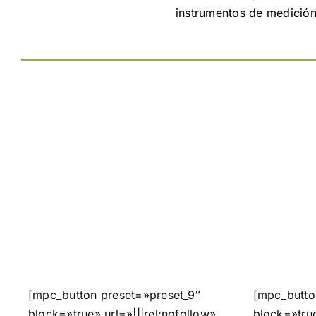
instrumentos de medic
[mpc_button preset=»preset_9″
[mpc_butto
block=»true» url=»|||rel:nofollow»
block=»true