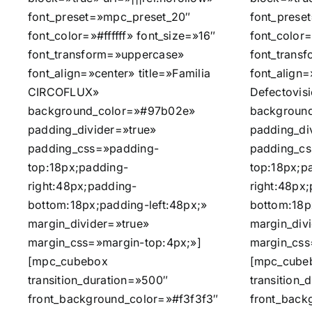
font_preset=»mpc_preset_20″
font_prese
font_color=»#ffffff» font_size=»16″
font_color=
font_transform=»uppercase»
font_trans
font_align=»center» title=»Familia
font_align=
CIRCOFLUX»
Defectovis
background_color=»#97b02e»
backgroun
padding_divider=»true»
padding_di
padding_css=»padding-
padding_c
top:18px;padding-
top:18px;p
right:48px;padding-
right:48px
bottom:18px;padding-left:48px;»
bottom:18p
margin_divider=»true»
margin_div
margin_css=»margin-top:4px;»]
margin_css
[mpc_cubebox
[mpc_cube
transition_duration=»500″
transition_
front_background_color=»#f3f3f3″
front_back