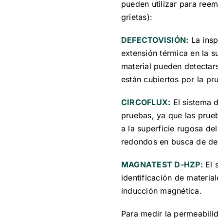
pueden utilizar para ree
grietas):
DEFECTOVISIÓN:
La ins
extensión térmica en la su
material pueden detectars
están cubiertos por la pr
CIRCOFLUX:
El sistema 
pruebas, ya que las prue
a la superficie rugosa de
redondos en busca de defe
MAGNATEST D-HZP:
El 
identificación de material
inducción magnética.
Para medir la permeabili