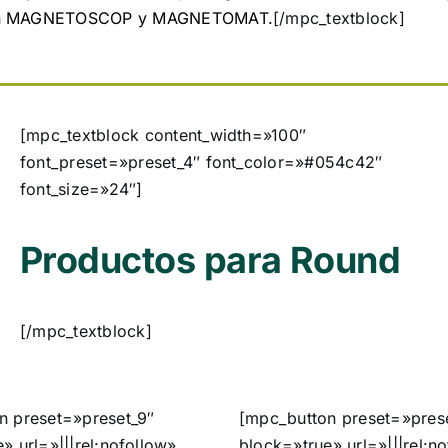
ión MAGNETOSCOP y MAGNETOMAT.
[/mpc_textblock]
[mpc_textblock content_width=»100″
font_preset=»preset_4″ font_color=»#054c42″
font_size=»24″]
Productos para
Round
[/mpc_textblock]
n preset=»preset_9″
[mpc_button preset=»pres
» url=»|||rel:nofollow»
block=»true» url=»|||rel:n