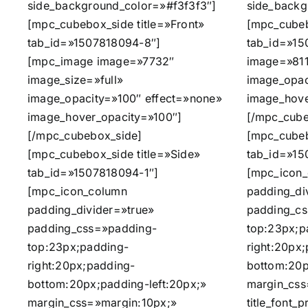
side_background_color=»#f3f3f3″]
side_backg
[mpc_cubebox_side title=»Front»
[mpc_cubeb
tab_id=»1507818094-8″]
tab_id=»1
[mpc_image image=»7732″
image=»811
image_size=»full»
image_opac
image_opacity=»100″ effect=»none»
image_hove
image_hover_opacity=»100″]
[/mpc_cube
[/mpc_cubebox_side]
[mpc_cubeb
[mpc_cubebox_side title=»Side»
tab_id=»15
tab_id=»1507818094-1″]
[mpc_icon
[mpc_icon_column
padding_di
padding_divider=»true»
padding_c
padding_css=»padding-
top:23px;p
top:23px;padding-
right:20px
right:20px;padding-
bottom:20p
bottom:20px;padding-left:20px;»
margin_css
margin_css=»margin:10px;»
title_font_