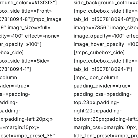
round_color=»#f3f3f3″]
side_background_color=»#
ox_side title=»Front»
[mpc_cubebox_side title=»
507818094-8″][mpc_image
tab_id=»1507818094-8″][
9″ image_size=»full»
image=»7856″ image_size=
ity=»100″ effect=»none»
image_opacity=»100″ effe
r_opacity=»100″]
image_hover_opacity=»100
box_side]
[/mpc_cubebox_side]
ox_side title=»Side»
[mpc_cubebox_side title=
07818094-1″]
tab_id=»1507818094-1″]
_column
[mpc_icon_column
vider=»true»
padding_divider=»true»
ss=»padding-
padding_css=»padding-
adding-
top:23px;padding-
;padding-
right:20px;padding-
x;padding-left:20px;»
bottom:20px;padding-left
=»margin:10px;»
margin_css=»margin:10px;
preset=»mpc_preset_35″
title_font_preset=»mpc_pr