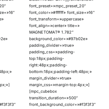
20″
font_preset=»mpc_preset_20″
ize=»16″
font_color=»#ffffff» font_size=»16″
e»
font_transform=»uppercase»
font_align=»center» title=»
MAGNETOMAT® 1.782″
02e»
background_color=»#97b02e»
padding_divider=»true»
padding_css=»padding-
top:18px;padding-
right:48px;padding-
48px;»
bottom:18px;padding-left:48px;»
margin_divider=»true»
px;»]
margin_css=»margin-top:4px;»]
[mpc_cubebox
transition_duration=»500″
#f3f3f3″
front_background_color=»#f3f3f3″