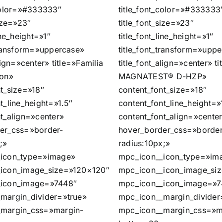
_color=»#333333″
title_font_color=»#333333
size=»23″
title_font_size=»23″
ine_height=»1″
title_font_line_height=»1″
transform=»uppercase»
title_font_transform=»upp
lign=»center» title=»Familia
title_font_align=»center» ti
ion»
MAGNATEST® D-HZP»
t_size=»18″
content_font_size=»18″
t_line_height=»1.5″
content_font_line_height=»
t_align=»center»
content_font_align=»cente
er_css=»border-
hover_border_css=»border
;»
radius:10px;»
icon_type=»image»
mpc_icon__icon_type=»im
icon_image_size=»120×120″
mpc_icon__icon_image_si
_icon_image=»7448″
mpc_icon__icon_image=»7
margin_divider=»true»
mpc_icon__margin_divider
margin_css=»margin-
mpc_icon__margin_css=»m