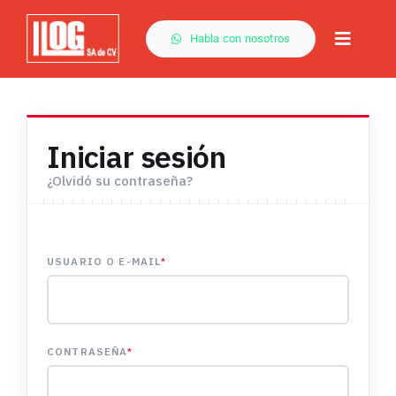
Saltar
al
Habla con nosotros
Toggle
contenido
Naviga
Por Método
Iniciar sesión
Capacitación
¿Olvidó su contraseña?
Descargas
USUARIO O E-MAIL
*
Servicios
CONTRASEÑA
*
Contacto