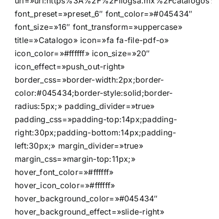
url=»url:https%3A%2F%2Fllogsa.mx%2Fcatalogos%2
font_preset=»preset_6″ font_color=»#045434″
font_size=»16″ font_transform=»uppercase»
title=»Catalogo» icon=»fa fa-file-pdf-o»
icon_color=»#ffffff» icon_size=»20″
icon_effect=»push_out-right»
border_css=»border-width:2px;border-
color:#045434;border-style:solid;border-
radius:5px;» padding_divider=»true»
padding_css=»padding-top:14px;padding-
right:30px;padding-bottom:14px;padding-
left:30px;» margin_divider=»true»
margin_css=»margin-top:11px;»
hover_font_color=»#ffffff»
hover_icon_color=»#ffffff»
hover_background_color=»#045434″
hover_background_effect=»slide-right»