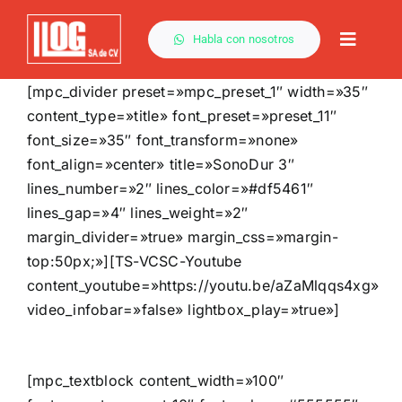
Saltar
al
Habla con nosotros
Toggle
contenido
Naviga
[mpc_divider preset=»mpc_preset_1″ width=»35″
content_type=»title» font_preset=»preset_11″
font_size=»35″ font_transform=»none»
font_align=»center» title=»SonoDur 3″
lines_number=»2″ lines_color=»#df5461″
lines_gap=»4″ lines_weight=»2″
margin_divider=»true» margin_css=»margin-
top:50px;»][TS-VCSC-Youtube
content_youtube=»https://youtu.be/aZaMlqqs4xg»
video_infobar=»false» lightbox_play=»true»]
[mpc_textblock content_width=»100″