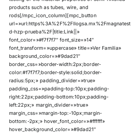
products such as tubes, wire, and
rods[/mpc_icon_column][mpc_button
url=»url:https%3A%2F%2Fllogsa.mx%2Fmagnatest-
d-hzp-prueba%2F|title:Link||»
font_color=»#f7f7f7″ font_size=»14″
font_transform=»uppercase» title=»Ver Familia»
background_color=»#9dad21″
border_css=»border-width:2px;border-
color:#f7f7f7;border-style:solid;border-
radius:5px;» padding_divider=»true»
padding_css=»padding-top:10px;padding-
right:22px;padding-bottom:10px;padding-
left:22px;» margin_divider=»true»
margin_css=»margin-top:-10px;margin-
bottom:-2px;» hover_font_color=»#ffffff»
hover_background_color=»#9dad21″