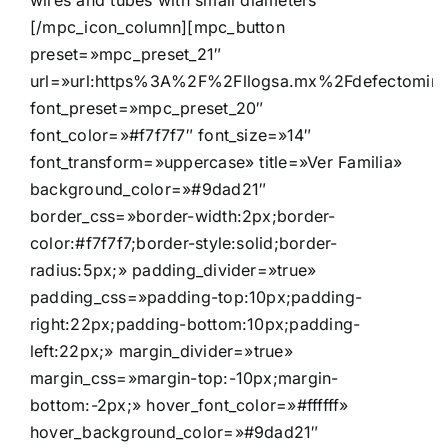
[/mpc_icon_column][mpc_button
preset=»mpc_preset_21″
url=»url:https%3A%2F%2Fllogsa.mx%2Fdefectomini%2
font_preset=»mpc_preset_20″
font_color=»#f7f7f7″ font_size=»14″
font_transform=»uppercase» title=»Ver Familia»
background_color=»#9dad21″
border_css=»border-width:2px;border-
color:#f7f7f7;border-style:solid;border-
radius:5px;» padding_divider=»true»
padding_css=»padding-top:10px;padding-
right:22px;padding-bottom:10px;padding-
left:22px;» margin_divider=»true»
margin_css=»margin-top:-10px;margin-
bottom:-2px;» hover_font_color=»#ffffff»
hover_background_color=»#9dad21″