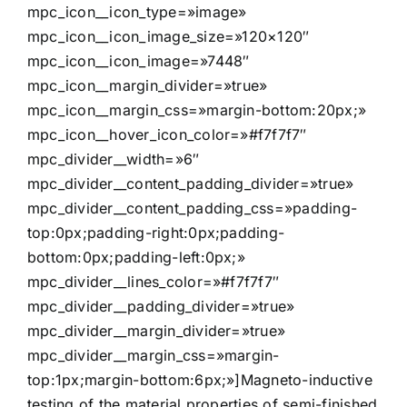
mpc_icon__icon_type=»image»
mpc_icon__icon_image_size=»120×120″
mpc_icon__icon_image=»7448″
mpc_icon__margin_divider=»true»
mpc_icon__margin_css=»margin-bottom:20px;»
mpc_icon__hover_icon_color=»#f7f7f7″
mpc_divider__width=»6″
mpc_divider__content_padding_divider=»true»
mpc_divider__content_padding_css=»padding-
top:0px;padding-right:0px;padding-
bottom:0px;padding-left:0px;»
mpc_divider__lines_color=»#f7f7f7″
mpc_divider__padding_divider=»true»
mpc_divider__margin_divider=»true»
mpc_divider__margin_css=»margin-
top:1px;margin-bottom:6px;»]Magneto-inductive
testing of the material properties of semi-finished