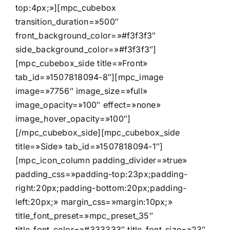
top:4px;»][mpc_cubebox
transition_duration=»500″
front_background_color=»#f3f3f3″
side_background_color=»#f3f3f3″]
[mpc_cubebox_side title=»Front»
tab_id=»1507818094-8″][mpc_image
image=»7756″ image_size=»full»
image_opacity=»100″ effect=»none»
image_hover_opacity=»100″]
[/mpc_cubebox_side][mpc_cubebox_side
title=»Side» tab_id=»1507818094-1″]
[mpc_icon_column padding_divider=»true»
padding_css=»padding-top:23px;padding-
right:20px;padding-bottom:20px;padding-
left:20px;» margin_css=»margin:10px;»
title_font_preset=»mpc_preset_35″
title_font_color=»#333333″ title_font_size=»23″