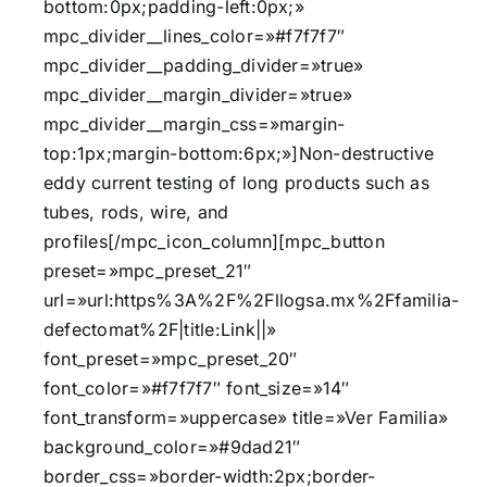
bottom:0px;padding-left:0px;»
mpc_divider__lines_color=»#f7f7f7″
mpc_divider__padding_divider=»true»
mpc_divider__margin_divider=»true»
mpc_divider__margin_css=»margin-
top:1px;margin-bottom:6px;»]Non-destructive
eddy current testing of long products such as
tubes, rods, wire, and
profiles[/mpc_icon_column][mpc_button
preset=»mpc_preset_21″
url=»url:https%3A%2F%2Fllogsa.mx%2Ffamilia-
defectomat%2F|title:Link||»
font_preset=»mpc_preset_20″
font_color=»#f7f7f7″ font_size=»14″
font_transform=»uppercase» title=»Ver Familia»
background_color=»#9dad21″
border_css=»border-width:2px;border-