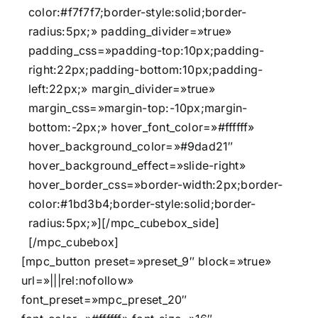
color:#f7f7f7;border-style:solid;border-
radius:5px;» padding_divider=»true»
padding_css=»padding-top:10px;padding-
right:22px;padding-bottom:10px;padding-
left:22px;» margin_divider=»true»
margin_css=»margin-top:-10px;margin-
bottom:-2px;» hover_font_color=»#ffffff»
hover_background_color=»#9dad21″
hover_background_effect=»slide-right»
hover_border_css=»border-width:2px;border-
color:#1bd3b4;border-style:solid;border-
radius:5px;»][/mpc_cubebox_side]
[/mpc_cubebox]
[mpc_button preset=»preset_9″ block=»true»
url=»|||rel:nofollow»
font_preset=»mpc_preset_20″