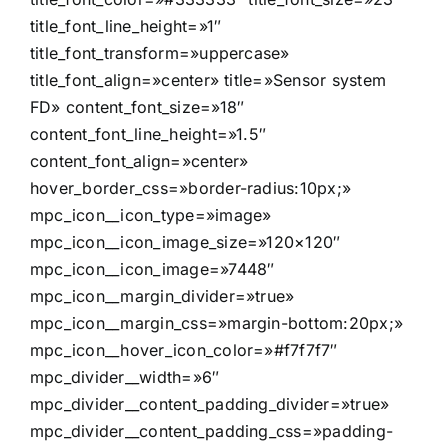
title_font_line_height=»1″
title_font_transform=»uppercase»
title_font_align=»center» title=»Sensor system
FD» content_font_size=»18″
content_font_line_height=»1.5″
content_font_align=»center»
hover_border_css=»border-radius:10px;»
mpc_icon__icon_type=»image»
mpc_icon__icon_image_size=»120×120″
mpc_icon__icon_image=»7448″
mpc_icon__margin_divider=»true»
mpc_icon__margin_css=»margin-bottom:20px;»
mpc_icon__hover_icon_color=»#f7f7f7″
mpc_divider__width=»6″
mpc_divider__content_padding_divider=»true»
mpc_divider__content_padding_css=»padding-