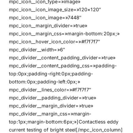
mpc_icon__icon_type=»image»
mpc_icon__icon_image_size=»120×120″
mpc_icon__icon_image=»7448″
mpc_icon__margin_divider=»true»
mpc_icon__margin_css=»margin-bottom:20px;»
mpc_icon__hover_icon_color=»#f7f7f7″
mpc_divider__width=»6″
mpc_divider__content_padding_divider=»true»
mpc_divider__content_padding_css=»padding-
top:0px;padding-right:0px;padding-
bottom:0px;padding-left:0px;»
mpc_divider__lines_color=»#f7f7f7″
mpc_divider__padding_divider=»true»
mpc_divider__margin_divider=»true»
mpc_divider__margin_css=»margin-
top:1px;margin-bottom:6px;»]Contactless eddy
current testing of bright steel[/mpc_icon_column]