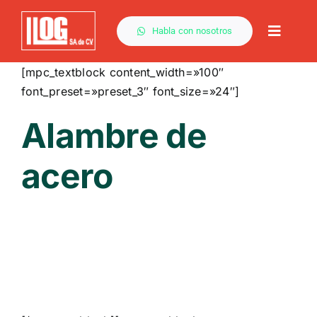
Saltar
al
Habla con nosotros
Toggle
contenido
Naviga
[mpc_textblock content_width=»100″
font_preset=»preset_3″ font_size=»24″]
Alambre de
acero