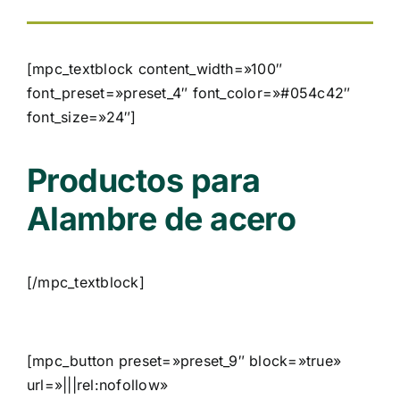
[mpc_textblock content_width=»100″
font_preset=»preset_4″ font_color=»#054c42″
font_size=»24″]
Productos para
Alambre de acero
[/mpc_textblock]
[mpc_button preset=»preset_9″ block=»true»
url=»|||rel:nofollow»