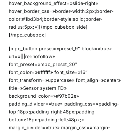
hover_background_effect=»slide-right»
hover_border_css=»border-width:2px;border-
color:#1bd3b4;border-style:solid;border-
radius:5px;»][/mpc_cubebox_side]
[/mpc_cubebox]
[mpc_button preset=»preset_9″ block=»true»
url=»|||rel:nofollow»
font_preset=»mpc_preset_20″
font_color=»#ffffff» font_size=»16″
font_transform=»uppercase» font_align=»center»
title=»Sensor system FD»
background_color=»#97b02e»
padding_divider=»true» padding_css=»padding-
top:18px;padding-right:48px;padding-
bottom:18px;padding-left:48px;»
margin_divider=»true» margin_css=»margin-