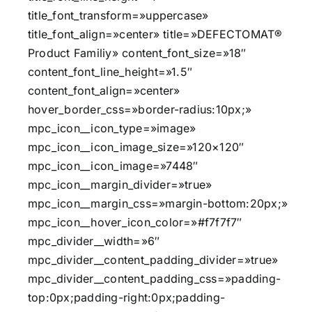
title_font_transform=»uppercase»
title_font_align=»center» title=»DEFECTOMAT®
Product Familiy» content_font_size=»18″
content_font_line_height=»1.5″
content_font_align=»center»
hover_border_css=»border-radius:10px;»
mpc_icon__icon_type=»image»
mpc_icon__icon_image_size=»120×120″
mpc_icon__icon_image=»7448″
mpc_icon__margin_divider=»true»
mpc_icon__margin_css=»margin-bottom:20px;»
mpc_icon__hover_icon_color=»#f7f7f7″
mpc_divider__width=»6″
mpc_divider__content_padding_divider=»true»
mpc_divider__content_padding_css=»padding-
top:0px;padding-right:0px;padding-