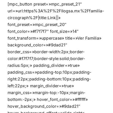
[mpc_button preset=»mpc_preset_21″
url=»url:https%3A%2F%2Fllogsa.mx%2Ffamilia-
circograph%2F|title:Link||»
font_preset=»mpc_preset_20″
font_color=»#f7f7f7″ font_size=»14″
font_transform=»uppercase» title=»Ver Familia»
background_color=»#9dad21″
border_css=»border-width:2px;border-
color:#f7f7f7;border-style:solid;border-
radius:5px;» padding_divider=»true»
padding_css=»padding-top:10px;padding-
right:22px;padding-bottom:10px;padding-
left:22px;» margin_divider=»true»
margin_css=»margin-top:-10px;margin-
bottom:-2px;» hover_font_color=»#ffffff»
hover_background_color=»#9dad21″
hover_background_effect=»slide-right»