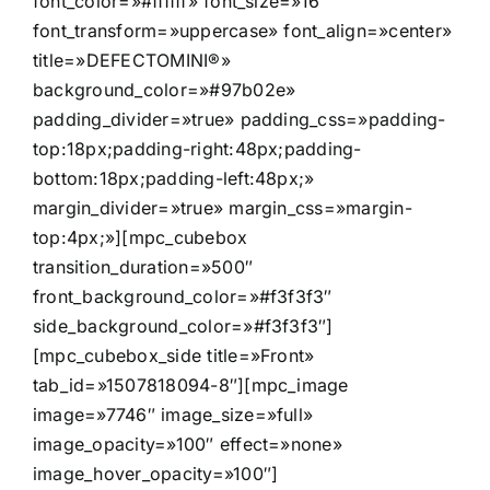
font_color=»#ffffff» font_size=»16″
font_transform=»uppercase» font_align=»center»
title=»DEFECTOMINI®»
background_color=»#97b02e»
padding_divider=»true» padding_css=»padding-
top:18px;padding-right:48px;padding-
bottom:18px;padding-left:48px;»
margin_divider=»true» margin_css=»margin-
top:4px;»][mpc_cubebox
transition_duration=»500″
front_background_color=»#f3f3f3″
side_background_color=»#f3f3f3″]
[mpc_cubebox_side title=»Front»
tab_id=»1507818094-8″][mpc_image
image=»7746″ image_size=»full»
image_opacity=»100″ effect=»none»
image_hover_opacity=»100″]