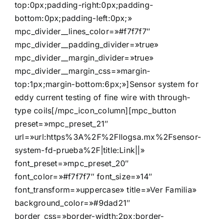
top:0px;padding-right:0px;padding-
bottom:0px;padding-left:0px;»
mpc_divider__lines_color=»#f7f7f7″
mpc_divider__padding_divider=»true»
mpc_divider__margin_divider=»true»
mpc_divider__margin_css=»margin-
top:1px;margin-bottom:6px;»]Sensor system for
eddy current testing of fine wire with through-
type coils[/mpc_icon_column][mpc_button
preset=»mpc_preset_21″
url=»url:https%3A%2F%2Fllogsa.mx%2Fsensor-
system-fd-prueba%2F|title:Link||»
font_preset=»mpc_preset_20″
font_color=»#f7f7f7″ font_size=»14″
font_transform=»uppercase» title=»Ver Familia»
background_color=»#9dad21″
border_css=»border-width:2px;border-