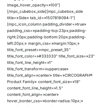
image_hover_opacity=»100″]
[/mpc_cubebox_side][mpc_cubebox_side
title=»Side» tab_id=»1507818094-1″]
[mpc_icon_column padding_divider=»true»
padding_css=»padding-top:23px;padding-
right:20px;padding-bottom:20px;padding-
left:20px;» margin_css=»margin:10px;»
title_font_preset=»mpc_preset_35″
title_font_color=»#333333″ title_font_size=»23″
title_font_line_height=»1″
title_font_transform=»uppercase»
title_font_align=»center» title=»CIRCOGRAPH®
Product Family» content_font_size=»18″
content_font_line_height=»1.5″
content_font_align=»center»
hover_border_css=»border-radius:10px;»