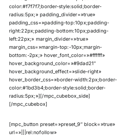
color:#f7f7f7;border-style:solid;border-
radius:5px;» padding_divider=»true»
padding_css=»padding-top:10px;padding-
right:22px;padding-bottom:10px;padding-
left:22px;» margin_divider=»true»
margin_css=»margin-top:-10px;margin-
bottom:-2px;» hover_font_color=»#ffffff»
hover_background_color=»#9dad21″
hover_background_effect=»slide-right»
hover_border_css=»border-width:2px;border-
color:#1bd3b4;border-style:solid;border-
radius:5px;»][/mpc_cubebox_side]
[/mpc_cubebox]
[mpc_button preset=»preset_9″ block=»true»
url=»|||rel:nofollow»