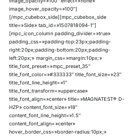
image_opacity=»100″ effect=»none»
image_hover_opacity=»100″]
[/mpc_cubebox_side][mpc_cubebox_side
title=»Side» tab_id=»1507818094-1″]
[mpc_icon_column padding_divider=»true»
padding_css=»padding-top:23px;padding-
right:20px;padding-bottom:20px;padding-
left:20px;» margin_css=»margin:10px;»
title_font_preset=»mpc_preset_35″
title_font_color=»#333333″ title_font_size=»23″
title_font_line_height=»1″
title_font_transform=»uppercase»
title_font_align=»center» title=»MAGNATEST® D-
HZP» content_font_size=»18″
content_font_line_height=»1.5″
content_font_align=»center»
hover_border_css=»border-radius:10px;»