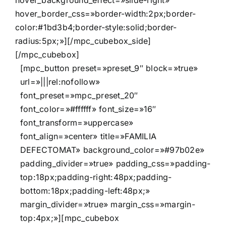
hover_border_css=»border-width:2px;border-
color:#1bd3b4;border-style:solid;border-
radius:5px;»][/mpc_cubebox_side]
[/mpc_cubebox]
[mpc_button preset=»preset_9″ block=»true»
url=»|||rel:nofollow»
font_preset=»mpc_preset_20″
font_color=»#ffffff» font_size=»16″
font_transform=»uppercase»
font_align=»center» title=»FAMILIA
DEFECTOMAT» background_color=»#97b02e»
padding_divider=»true» padding_css=»padding-
top:18px;padding-right:48px;padding-
bottom:18px;padding-left:48px;»
margin_divider=»true» margin_css=»margin-
top:4px;»][mpc_cubebox