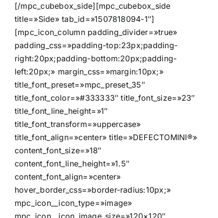
[/mpc_cubebox_side][mpc_cubebox_side
title=»Side» tab_id=»1507818094-1″]
[mpc_icon_column padding_divider=»true»
padding_css=»padding-top:23px;padding-
right:20px;padding-bottom:20px;padding-
left:20px;» margin_css=»margin:10px;»
title_font_preset=»mpc_preset_35″
title_font_color=»#333333″ title_font_size=»23″
title_font_line_height=»1″
title_font_transform=»uppercase»
title_font_align=»center» title=»DEFECTOMINI®»
content_font_size=»18″
content_font_line_height=»1.5″
content_font_align=»center»
hover_border_css=»border-radius:10px;»
mpc_icon__icon_type=»image»
mpc_icon__icon_image_size=»120×120″