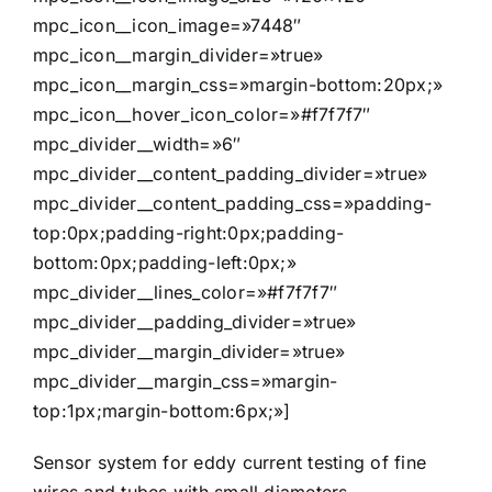
mpc_icon__icon_image=»7448″
mpc_icon__margin_divider=»true»
mpc_icon__margin_css=»margin-bottom:20px;»
mpc_icon__hover_icon_color=»#f7f7f7″
mpc_divider__width=»6″
mpc_divider__content_padding_divider=»true»
mpc_divider__content_padding_css=»padding-
top:0px;padding-right:0px;padding-
bottom:0px;padding-left:0px;»
mpc_divider__lines_color=»#f7f7f7″
mpc_divider__padding_divider=»true»
mpc_divider__margin_divider=»true»
mpc_divider__margin_css=»margin-
top:1px;margin-bottom:6px;»]
Sensor system for eddy current testing of fine
wires and tubes with small diameters