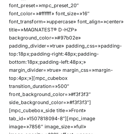
font_preset=»mpc_preset_20″
font_color=»#ffffff» font_size=»16″
font_transform=»uppercase» font_align=»center»
title=»MAGNATEST® D-HZP»
background_color=»#97b02e»
padding_divider=»true» padding_css=»padding-
top:18px;padding-right:48px;padding-
bottom:18px;padding-left:48px;»
margin_divider=»true» margin_css=»margin-
top:4px;»][mpc_cubebox
transition_duration=»500″
front_background_color=»#f3f3f3″
side_background_color=»#f3f3f3″]
[mpc_cubebox_side title=»Front»
tab_id=»1507818094-8″][mpc_image
image=»7856″ image_size=»full»