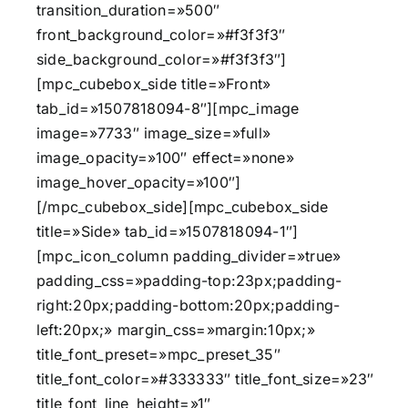
transition_duration=»500″
front_background_color=»#f3f3f3″
side_background_color=»#f3f3f3″]
[mpc_cubebox_side title=»Front»
tab_id=»1507818094-8″][mpc_image
image=»7733″ image_size=»full»
image_opacity=»100″ effect=»none»
image_hover_opacity=»100″]
[/mpc_cubebox_side][mpc_cubebox_side
title=»Side» tab_id=»1507818094-1″]
[mpc_icon_column padding_divider=»true»
padding_css=»padding-top:23px;padding-
right:20px;padding-bottom:20px;padding-
left:20px;» margin_css=»margin:10px;»
title_font_preset=»mpc_preset_35″
title_font_color=»#333333″ title_font_size=»23″
title_font_line_height=»1″