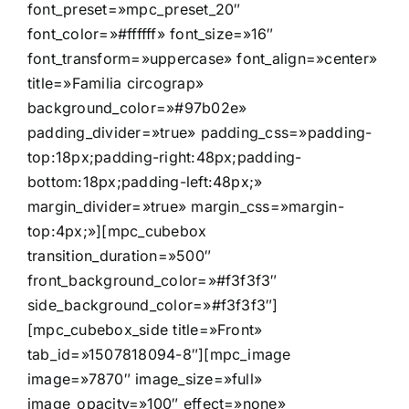
font_preset=»mpc_preset_20″
font_color=»#ffffff» font_size=»16″
font_transform=»uppercase» font_align=»center»
title=»Familia circograp»
background_color=»#97b02e»
padding_divider=»true» padding_css=»padding-
top:18px;padding-right:48px;padding-
bottom:18px;padding-left:48px;»
margin_divider=»true» margin_css=»margin-
top:4px;»][mpc_cubebox
transition_duration=»500″
front_background_color=»#f3f3f3″
side_background_color=»#f3f3f3″]
[mpc_cubebox_side title=»Front»
tab_id=»1507818094-8″][mpc_image
image=»7870″ image_size=»full»
image_opacity=»100″ effect=»none»